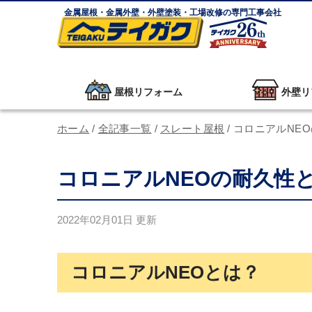
金属屋根・金属外壁・外壁塗装・工場改修の専門工事会社
屋根リフォーム
外壁リ
ホーム
/
全記事一覧
/
スレート屋根
/
コロニアルNE
コロニアルNEOの耐久性
2022年02月01日
更新
コロニアルNEOとは？