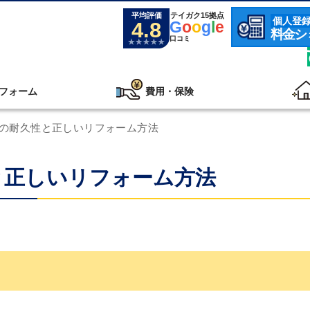
平均評価
テイガク15拠点
個人登
4.8
G
o
o
g
l
e
料金シ
口コミ
フォーム
費用・保険
Oの耐久性と正しいリフォーム方法
と正しいリフォーム方法