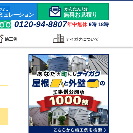
録なし
かんたん1分
ミュレーション
無料お見積り
0120-94-8807
年中無休
9時-18時
施工例
テイガクについて