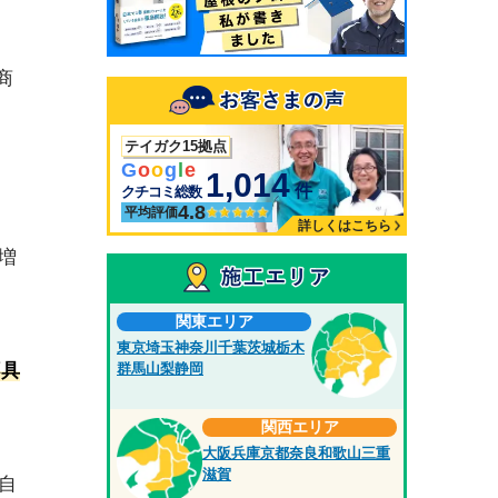
商
テイガク15拠点
G
o
o
g
l
e
1,014
件
クチコミ総数
4.8
平均評価
詳しくはこちら
増
関東エリア
東京
埼玉
神奈川
千葉
茨城
栃木
群馬
山梨
静岡
不具
関西エリア
大阪
兵庫
京都
奈良
和歌山
三重
滋賀
自