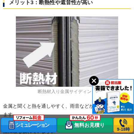
メリット3：断熱性や遮音性が高い
断熱材入り金属サイディング
金属と聞くと熱を通しやすく、雨音などが響く印象があり
ます。
実はサイディングの中で金属サイディングは
断熱性と遮音
シミュレーション
無料お見積り
9-18時
性に最も優れています。