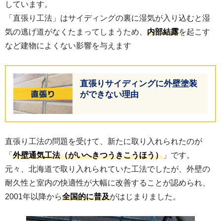
しています。
「直張り工法」はサイディングの裏に湿気が入り込むと湿
気の逃げ道がなくたまってしまうため、
内部結露
を起こす
など建物によくない影響を与えます
直張りサイディングに外壁塗装
ができない理由
直張り工法の問題を受けて、新たに取り入れられたのが
「
外壁通気工法（がいへきつうきこうほう）
」です。
元々、北海道で取り入れられていた工法でしたが、外壁の
耐久性と室内の快適性が大幅に改善することが認められ、
2001年以降から
全国的に普及
がはじまりました。