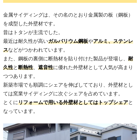
金属サイディングは、その名のとおり金属製の板（鋼板）
を成型した外壁材です。
昔はトタンが主流でした。
最近は耐久性が高い
ガルバリウム鋼板
や
アルミ、ステンレ
ス
などがつかわれています。
また、鋼板の裏側に断熱材を貼り付けた製品が登場し、
耐
久性
と
断熱性
、
遮音性
に優れた外壁材として人気が高まり
つつあります。
新築市場でも順調にシェアを伸ばしてており、外壁材とし
ては窯業サイディングに次ぐシェアを占めています。
とくに
リフォームで用いる外壁材としてはトップシェア
と
なっています。