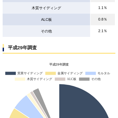
1.1％
木質サイディング
0.8％
ALC板
2.1％
その他
平成29年調査