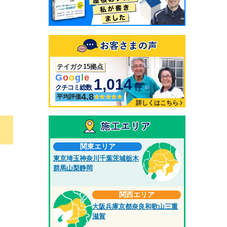
テイガク15拠点
G
o
o
g
l
e
1,014
件
クチコミ総数
4.8
平均評価
詳しくはこちら
関東エリア
東京
埼玉
神奈川
千葉
茨城
栃木
群馬
山梨
静岡
関西エリア
大阪
兵庫
京都
奈良
和歌山
三重
滋賀