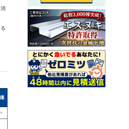
ー消
。
する
価
い