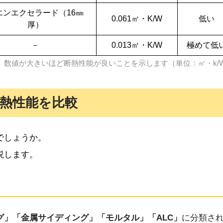
エンエクセラード（16㎜
0.061㎡・K/W
低い
厚）
－
0.013㎡・K/W
極めて低
、数値が大きいほど断熱性能が良いことを示します（単位：㎡・k/
熱性能を比較
でしょうか。
説します。
グ」「金属サイディング」「モルタル」「ALC」
に分類さ