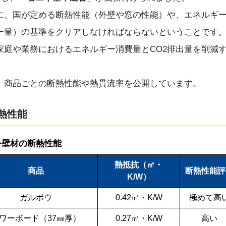
に、国が定める断熱性能（外壁や窓の性能）や、エネルギ
ー量）の基準をクリアしなければならないということです
家庭や業務におけるエネルギー消費量とCO2排出量を削減
、商品ごとの断熱性能や熱貫流率を公開しています。
熱性能
外壁材の断熱性能
熱抵抗（㎡・
商品
断熱性能評
K/W）
ガルボウ
0.42㎡・K/W
極めて高
ワーボード（37㎜厚）
0.27㎡・K/W
高い