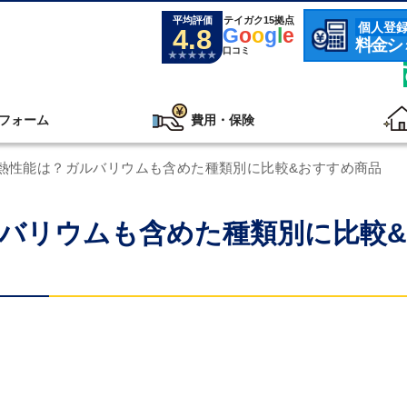
平均評価
テイガク15拠点
個人登
4.8
G
o
o
g
l
e
料金シ
口コミ
フォーム
費用・保険
熱性能は？ガルバリウムも含めた種類別に比較&おすすめ商品
バリウムも含めた種類別に比較&