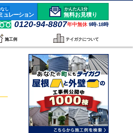
録なし
かんたん1分
ミュレーション
無料お見積り
0120-94-8807
年中無休
9時-18時
施工例
テイガクについて