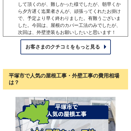
して頂くのが、難しかった様でしたが、朝早くか
【GWの営業スケジュール案内】 ゴールデンウィー
ら夕方遅く迄業者さんが、頑張ってくれたお掛け
ク期間中の営業スケジュールは以下の通りです。
で、予定より早く終わりました。有難うございま
【営業日】 4月29日（水・祝）：通常営業 4月30日
した。今回は、屋根のカバー工法のみでしたが、
（木）から5月1日（金）：通常営業 【休業日】 5月2
次回は、外壁塗装もお願いしたいと思います！
日（土）から5月6日（水）：休業 【お問い合わせに
ついて】 休業期間中もメールフォームでのお問い合
2026年05月14日
お客さまのクチコミをもっと見る
わせは受け付けております。 【ご注意事項】 現地調
工事がとても丁寧で、特に職人の方の「たくみ」
査の日程調整などは、5月7日（木）以降の対応とな
の技を感じました。屋根の工事開始後に既存の屋
ります。あらかじめご了承ください。 連休中も、皆
根の野地板の一部が腐食していることが分かりま
様からのお問い合わせを心よりお待ちしておりま
平塚市で人気の屋根工事・外壁工事の費用相場
したが、職人の方から根本原因からの解決も含め
す。
は？
て提案していただき、しかも追加料金なしで対応
2025年07月07日
していただきました。塗装も大変丁寧で複数回の
塗り重ねでしっかりとした塗装をしていただきま
した。高品質の工事であるのに、価格は相見積を
取った3社中で最も安価でした。
2026年05月01日