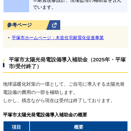
※耐震改修設計、現場監理の補助金を含ん
災害直後は修理の需要が集中するため、ご依頼い
でいます。
ただいても
順番待ちとなるケース
が少なくありま
せん。
参考ページ
被害を未然に防ぐという意味でも、
屋根の軽量化
平塚市ホームページ：木造住宅耐震化促進事業
や補強工事
をご検討いただくことをお勧めいたし
ます。
平塚市太陽光発電設備導入補助金（2025年・平塚
参考ページ
市/受付終了）
平塚市ホームページ：人口と世帯・町丁別人口
と世帯（推計人口による）
地球温暖化対策の一環として、ご自宅に導入する太陽光発
タウンニュース 平塚・大磯・二宮・中井版
電設備の費用の一部を補助します。
「猛威の爪痕鉄道に打撃 台風15号」
しかし、残念ながら現在は受付は終了しております。
平塚市ホームページ：大雨などの自然災害によ
る被災者支援制度
平塚市太陽光発電設備導入補助金
の概要
平塚市ホームページ：災害時の情報収集
項目
概要