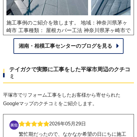
施工事例のご紹介を致します。 地域：神奈川県茅ヶ
崎市 工事種類： 屋根カバー工法 神奈川県茅ヶ崎市で
行った屋根カバー工法の施工事例です。 サビや塩害
に強い「スーパーガルテクト」を使用し、腐食しな
湘南・相模工事センターのブログを見る
い下地材「エスヌキ」や換気棟の設置まで、見えな
い部分の施工にも徹底的にこだわりました。
2026年04月27日
テイガクで実際に工事をした平塚市周辺のクチコ
ミ
平塚市でリフォーム工事をしたお客様から寄せられた
Googleマップのクチコミをご紹介します。
2026年05月29日
繁忙期だったので、なかなか希望の日にちに施工