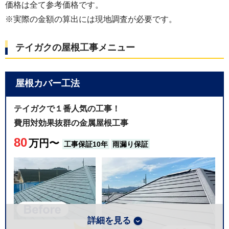
価格は全て参考価格です。
※実際の金額の算出には現地調査が必要です。
テイガクの屋根工事メニュー
こちらは換気棟になります。屋根のてっぺんに換気
屋根カバー工法
用の穴を設けて屋根裏の湿気や温かい空気を逃がす
設備となります。屋根裏の垂木や野地板の持ちを良
テイガクで１番人気の工事！
くするためにおすすめの設備となります。こちらは
費用対効果抜群の金属屋根工事
オプション工事となります。ご興味のある方は担当
80
者にお尋ねください。
万円〜
工事保証10年
雨漏り保証
2025年05月22日
詳細を見る