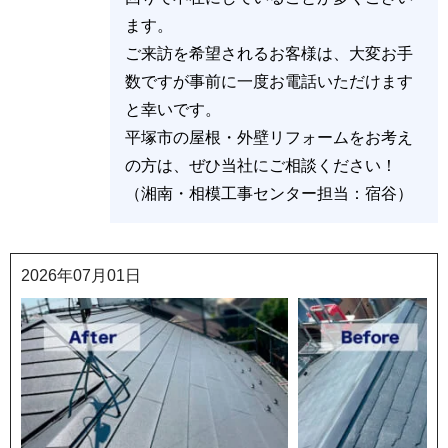
田 / 東中原 / 東八幡 / 日向岡 / 平塚 / 広
ます。
川 / 富士見町 / ふじみ野 / 札場町 / 紅谷
ご来訪を希望されるお客様は、大変お手
町
数ですが事前に一度お電話いただけます
【マ行】
松風町 / 纒 / 万田 / 見附町 / 南金目 / 南
と幸いです。
豊田 / 南原 / 宮の前 / 宮松町 / めぐみが
平塚市の屋根・外壁リフォームをお考え
丘 / 桃浜町
の方は、ぜひ当社にご相談ください！
【ヤ行】
八重咲町 / 八千代町 / 山下 / 八幡 / 夕陽
（湘南・相模工事センター担当：宿谷）
ケ丘 / 横内 / 吉際
【ラ行】
龍城ケ丘
2026年07月01日