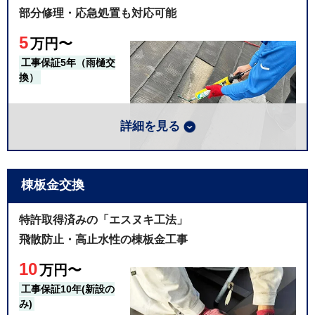
断熱材一体型
部分修理・応急処置も対応可能
上が見込めます。
プラチナ
110万円
エスジーエル鋼板（フッ素）
5
万円〜
屋根材はこの他に多数、足場代は含まれていません
選べる４つの工事プラン例※80㎡目安
工事保証5年（雨樋交
換）
プラン
屋根材（例）
工事価格
屋根カバー工法の詳細はこちら
ブロンズ
石粒付き
110万円
詳細を見る
断熱材一体型
シルバー
140万円
ガルバリウム鋼板
断熱材一体型
棟板金交換
ゴールド
170万円
エスジーエル鋼板
小規模な屋根工事でもご対応が可能です。台風や地震
で崩れた屋根などの応急処置も承ります。
特許取得済みの「エスヌキ工法」
断熱材一体型
プラチナ
210万円
エスジーエル鋼板（フッ素）
飛散防止・高止水性の棟板金工事
屋根修理の例
屋根材はこの他に多数、足場代は含まれていません
10
万円〜
屋根材（例）
工事価格
工事保証10年(新設の
屋根の葺き替え詳細はこちら
み)
部分修理
2~8万円