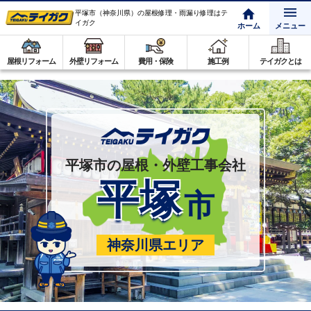
平塚市（神奈川県）の屋根修理・雨漏り修理はテ
イガク
ホーム
メニュー
屋根リフォーム
外壁リフォーム
費用・保険
施工例
テイガクとは
平塚市の屋根・外壁工事会社
平塚
市
神奈川県エリア