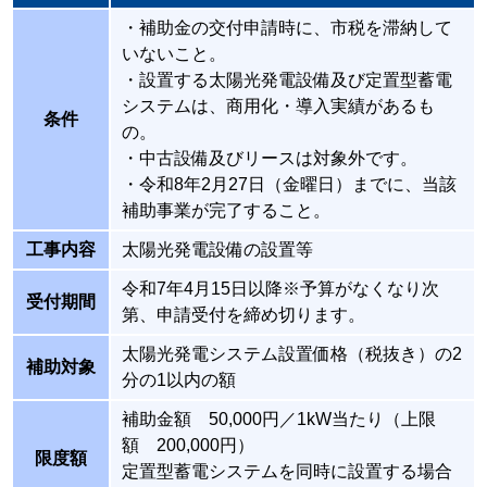
・補助金の交付申請時に、市税を滞納して
いないこと。
・設置する太陽光発電設備及び定置型蓄電
システムは、商用化・導入実績があるも
条件
の。
・中古設備及びリースは対象外です。
・令和8年2月27日（金曜日）までに、当該
補助事業が完了すること。
工事内容
太陽光発電設備の設置等
令和7年4月15日以降※予算がなくなり次
受付期間
第、申請受付を締め切ります。
太陽光発電システム設置価格（税抜き）の2
補助対象
分の1以内の額
補助金額 50,000円／1kW当たり（上限
額 200,000円）
限度額
定置型蓄電システムを同時に設置する場合