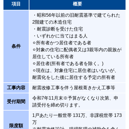
項目
概要
ンテナの倒壊など、屋根や付帯設備への被害が発
生しやすい地域です。
・昭和56年以前の旧耐震基準で建てられた
また、近年、地震による瓦屋根の被害が注目され
2階建ての木造住宅
・耐震診断を受けた住宅
ています。
・いずれかに当てはまる人
平塚市でも地震に備え、屋根の
軽量化や耐震性の
⚪︎所有者かつ居住者である者
確保
が重要視されています。
条件
⚪︎対象の住宅に配偶者又は3親等内の親族が
居住している所有者
◾️
災害で屋根や外壁に不具合が生じたら？
⚪︎居住者(所有者である者を除く。)
実際に災害が発生した場合、平塚市から
被災者支
⚪︎現在は、対象住宅に居住者はいないが、
耐震化をした後に居住する予定の所有者
援制度
が活用できる可能性があります。
屋根や外壁の修復に活用できる場合があるので、
工事内容
耐震改修工事を伴う屋根葺きかえ工事等
臨時で自治体のホームページに情報が掲載されて
令和7年11月末※予算がなくなり次第、申
受付期間
いないか確認をしましょう。
請受付を締め切ります。
テイガクにも、過去の災害発生時には
屋根や外壁
1戸あたり一般世帯 131万、非課税世帯 173
の応急処置・修繕
のお問い合わせが多数寄せられ
万
限度額
ました。