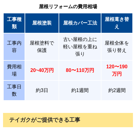
2026年03月26日
今回は藤沢市にて瓦屋根からアスファルトシングル
屋根リフォームの費用相場
への葺き替え工事を実施しました。今回は、瓦部と
今回は築２９年のハウスメーカー住宅で生涯住み
工事種
屋根葺き替
瓦の継ぎ目にコーキングが打たれており、剥がすの
続けられる様に屋根、外壁、雨樋のリフォームす
屋根塗装
屋根カバー工法
類
え
に一苦労をしました。瓦を剥がした後には野地板の
るために業者を探していてテイガクさんに行きつ
増し張りをして、ニューライナーを貼り付けており
きました。工事は順調に進み大変満足のいく仕上
古い屋根の上に
工事内
屋根塗料で
屋根全体を
ます。シングルの写真は次回投稿させていただきま
がりになりました。しかし雨が降った際にバルコ
軽い屋根を重ね
容
保護
張り替え
す！
ニーの樋の排水のつなぎ目から雨水が漏れていま
張り
2025年05月26日
した。連絡したところすぐに対応していただき適
切な対策をして無事に解決しました。 とても誠実
費用相
120〜190
20~40万円
80〜110万円
な対応をしていただき、今回のリフォームしても
場
万円
らい良かったと思いました。
工事日
約3日
約1週間
約2週間
数
テイガクがご提供できる工事