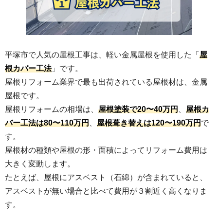
外壁塗装と屋根カバー工法をやりました。ずっと
気にはなっていましたがキッカケがなくてやらず
じまいでしたので、今回とても良いタイミングで
出来たのでよかったです。 屋根をやるなら塗装で
こちらは前回の投稿の引き続きになります。藤沢市
はなくてカバー工法を考えていたのでYouTubeで
平塚市で人気の屋根工事は、軽い金属屋根を使用した「
屋
での瓦屋根からの葺き替え現場です。ニチハのアル
よく見ていたテイガクさんにお願いして思った通
根カバー工法
」です。
マというアスファルトシングルを採用いただきまし
りの仕上がりで満足です。 外壁も5色のサンプル
屋根リフォーム業界で最も出荷されている屋根材は、金属
た。とてもきれいに仕上がっております。当社は金
を取り寄せることが出来てしっかり検討すること
属屋根以外にも対応しております。
屋根です。
が出来ました。 テイガクさん、職人さん綺麗にし
2025年07月07日
屋根リフォームの相場は、
屋根塗装で20〜40万円
、
屋根カ
てくれてありがとうございました。
バー工法は80〜110万円
、
屋根葺き替えは120〜190万円
で
2026年05月01日
す。
カバー工法で屋根のリフォームと外壁塗装、ベラ
屋根材の種類や屋根の形・面積によってリフォーム費用は
ンダの防水塗装を施工していただきました。それ
大きく変動します。
から郵便ポストの塗装もしていただました。見積
たとえば、屋根にアスベスト（石綿）が含まれていると、
もりが明瞭でリフォームの仕上がりも申し分なか
アスベストが無い場合と比べて費用が３割近く高くなりま
ったです。テイガクさんを選んでよかったです。
す。
ありがとうございました。