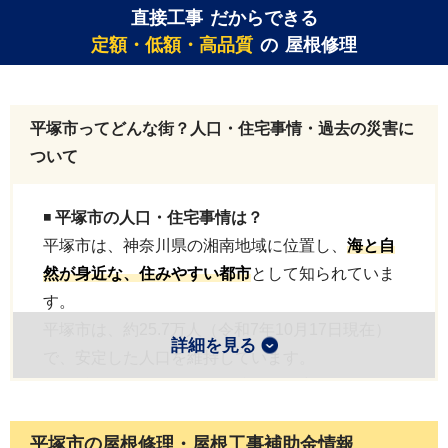
直接工事
だからできる
定額・低額・高品質
の
屋根修理
平塚市ってどんな街？人口・住宅事情・過去の災害に
ついて
◾️
平塚市の人口・住宅事情は？
平塚市は、神奈川県の湘南地域に位置し、
海と自
然が身近な、住みやすい都市
として知られていま
す。
平塚市は、約25.7万人（令和7年10月17日現在）
詳細を見る
で、安定した人口を維持しています。
海に近いエリアでは、一戸建ての住宅が多く見ら
れます。
湘南地域の中でも
比較的物件価格や家賃がリーズ
平塚市の屋根修理・屋根工事補助金情報