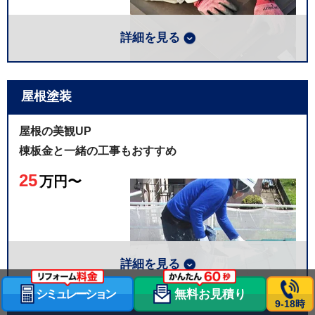
軒天張り
2~8万円
詳細を見る
雨樋交換
2~30万円
破風板板金
15~30万円
屋根材はこの他に多数、足場代は含まれていません
屋根塗装
テイガクオリジナルの金属下地「エスヌキ」を使用し
屋根修理の詳細はこちら
た棟板金工事「エスヌキ工法」をご提供しています。
屋根の美観UP
エスヌキ工法は、高い耐久性と止水性で特許取得済
棟板金と一緒の工事もおすすめ
み。1000棟以上の実績がある安心の工事です。
25
万円〜
エスヌキの詳細はこちら
詳細を見る
シミュレーション
無料お見積り
9-18時