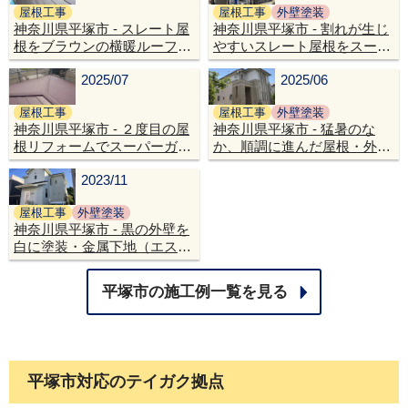
屋根工事
屋根工事
外壁塗装
神奈川県平塚市 - スレート屋
神奈川県平塚市 - 割れが生じ
根をブラウンの横暖ルーフα
やすいスレート屋根をスーパ
プレミアムSで屋根修理
ーガルテクトでカバー工法と
2025/07
2025/06
高耐久の無機塗料で外壁塗装
屋根工事
屋根工事
外壁塗装
神奈川県平塚市 - ２度目の屋
神奈川県平塚市 - 猛暑のな
根リフォームでスーパーガル
か、順調に進んだ屋根・外壁
テクトに葺き替え工事
リフォーム工事
2023/11
屋根工事
外壁塗装
神奈川県平塚市 - 黒の外壁を
白に塗装・金属下地（エスヌ
キ）で屋根カバー工法
平塚市の施工例一覧を見る
平塚市対応のテイガク拠点