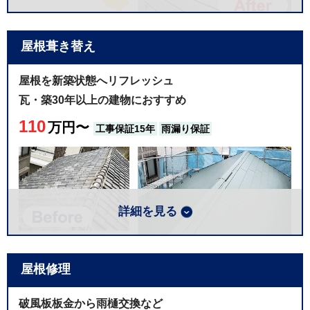
屋根葺き替え
古い屋根の上に、軽い金属屋根を重ねる工事です。低
価格の石粒付きの金属屋根から、高品質のスーパーガ
屋根を新築状態へリフレッシュ
ルテクトフッ素などご希望に合わせて４つのプランか
瓦・築30年以上の建物におすすめ
ら比較検討ができます。屋根材は全メーカーお取り扱
110
い可能です。
万円〜
工事保証15年
雨漏り保証
選べる４つの工事プラン例※80㎡目安
こちらは屋根カバー工事を実施した現場の写真で
プラン
屋根材（例）
工事価格
す。既存棟板金を剥がした後になります。築30年以
上経過しているお宅だったため、棟木が変色してい
詳細を見る
ブロンズ
石粒付き
80万円
たり、腐りかけていたりと劣化の進行が見て取れま
断熱材一体型
す。今回は弊社のアルミ下地に交換をしています。
シルバー
90万円
ガルバリウム鋼板
金属下地であればこうした腐食等の心配はほとんど
屋根修理
ありません！
断熱材一体型
ゴールド
100万円
古い屋根材を取り除いて、新しい屋根材を張る工事で
エスジーエル鋼板
破風板板金から雨樋交換など
す。適切な工事でおこなえば、新築よりも耐久性の向