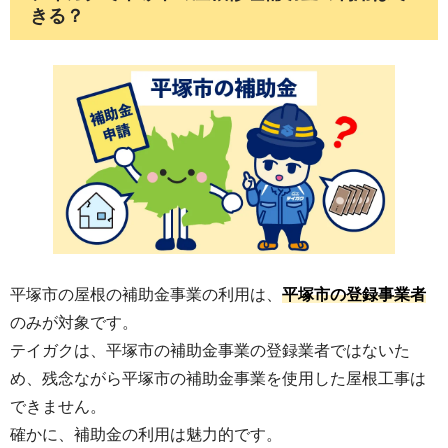
【
事 例
】
きる？
「屋根が壊れているのが見えたので伺いま
した」と、一見親切を装って突然訪問して
きた業者と契約した結果、深刻なトラブル
に巻き込まれる事例が多発しています。い
ざ屋根修繕を依頼してみると、価格が他の
業者の倍以上だったり、必要のない修繕を
強引にさせられたり、さらには「見えない
ところで屋根を壊されたのではないか」と
いう疑念が生じるなど、対応に困っている
方が多く見られます。
平塚市の屋根の補助金事業の利用は、
平塚市の登録事業者
のみが対象です。
テイガクは、平塚市の補助金事業の登録業者ではないた
【対策】
め、残念ながら平塚市の補助金事業を使用した屋根工事は
不審な業者との契約トラブルを防ぐため
できません。
に、以下の点を必ず守りましょう。
確かに、補助金の利用は魅力的です。
すぐに契約はしないで、一旦考える時間を