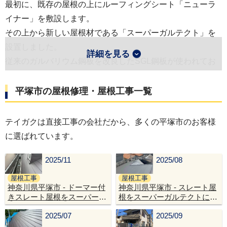
最初に、既存の屋根の上にルーフィングシート「ニューラ
イナー」を敷設します。
その上から新しい屋根材である「スーパーガルテクト」を
設置しました。
詳細を見る
従来のガルバリウム鋼板を改良したSGL鋼板が使われてお
り、高い耐久性と錆への強さが特徴です。
また、棟部分には、屋根材を立ち上げた後、耐久性の高い
平塚市の屋根修理・屋根工事
一覧
金属下地である「エスヌキ」を設置しました。
これは、工事を担当したテイガクが開発したものです。
テイガクは直接工事の会社だから、多くの平塚市のお客様
これらの工程を経て屋根カバー工法は完了し、美しい仕上
に選ばれています。
がりの屋根となりました。
2025/11
2025/08
工事は、施主の協力もありスムーズに終えることができま
した。
屋根工事
屋根工事
神奈川県平塚市 - ドーマー付
神奈川県平塚市 - スレート屋
きスレート屋根をスーパーガ
根をスーパーガルテクトに屋
この施工例の詳細をもっと見る
ルテクトで屋根リフォーム
根リフォームしてピカピカ
2025/07
2025/09
に！