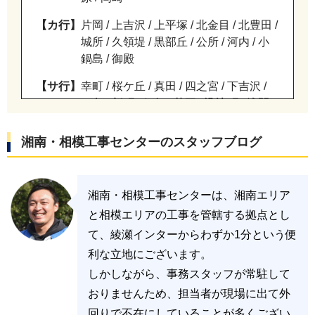
【カ行】
片岡 / 上吉沢 / 上平塚 / 北金目 / 北豊田 /
城所 / 久領堤 / 黒部丘 / 公所 / 河内 / 小
鍋島 / 御殿
【サ行】
幸町 / 桜ケ丘 / 真田 / 四之宮 / 下吉沢 /
下島 / 新町 / 須賀 / 菫平 / 諏訪町 / 浅間
町 / 千石河岸 / 千須谷 / 袖ケ浜
湘南・相模工事センターのスタッフブログ
【タ行】
高根 / 高浜台 / 高村 / 宝町 / 立野町 / 田
村 / 達上ケ丘 / 代官町 / 土屋 / 堤町 / 寺
田縄 / 唐ケ原 / 徳延 / 豊田打間木 / 豊田
湘南・相模工事センターは、湘南エリア
小嶺 / 豊田平等寺 / 豊田本郷 / 豊田宮下
/ 豊原町
と相模エリアの工事を管轄する拠点とし
て、綾瀬インターからわずか1分という便
【ナ行】
中里 / 中堂 / 中原 / 中原上宿 / 中原下宿 /
利な立地にございます。
長瀞 / 長持 / 撫子原 / 錦町 / 西真土 / 西
しかしながら、事務スタッフが常駐して
八幡 / 虹ケ浜 / 根坂間
おりませんため、担当者が現場に出て外
【ハ行】
花水台 / 馬入 / 馬入本町 / 東真土 / 東豊
回りで不在にしていることが多くござい