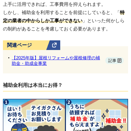
上手に活用できれば、工事費用を抑えられます。
作るり、複数の業者から見積りを取る。
しかし、補助金を利用することを前提にしていると、「
特
家族や身近な人に相談する。その場での即
定の業者の中からしか工事ができない
」といった何かしら
決は絶対に避け、冷静な判断を心がけまし
の制約があることを考慮しておく必要があります。
ょう。
平塚市消費者センターのご案内
関連ページ
【2025年版】屋根リフォームや屋根修理の補
記事
助金・助成金事業
補助金利用は本当にお得？