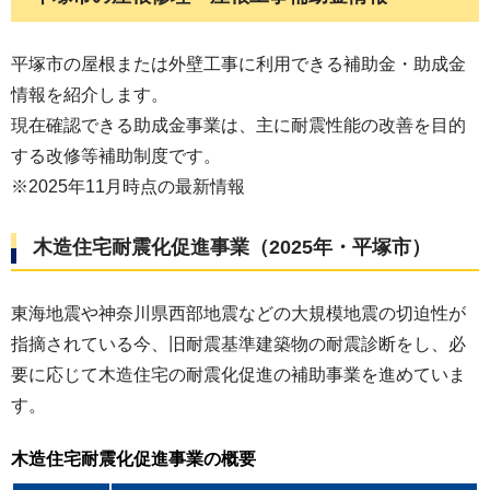
ナブル
な傾向があります。
なので、広い家に住みたい人にとっては魅力的な
平塚市の屋根または外壁工事に利用できる補助金・助成金
街となります。
情報を紹介します。
しかしながら、海に近いエリアでは、塩分を含ん
現在確認できる助成金事業は、主に耐震性能の改善を目的
だ風による
塩害対策
が必要になる場合がありま
する改修等補助制度です。
す。
※2025年11月時点の最新情報
◾️
平塚市の過去の災害は？住宅での対策は？
木造住宅耐震化促進事業（2025年・平塚市）
屋根の損壊で最も顕著な原因となるのは、強い風
を伴う台風です。
東海地震や神奈川県西部地震などの大規模地震の切迫性が
令和元年台風第15号
では、平塚市内で
住居の屋根
指摘されている今、旧耐震基準建築物の耐震診断をし、必
の損壊
を含む物的被害が報告されました。
要に応じて木造住宅の耐震化促進の補助事業を進めていま
特に、強風による直接的な屋根の被害が見られて
す。
います。
このように、平塚市は海に近いため、台風の接近
木造住宅耐震化促進事業
の概要
時には強風による瓦の飛散、棟板金の剥がれ、ア