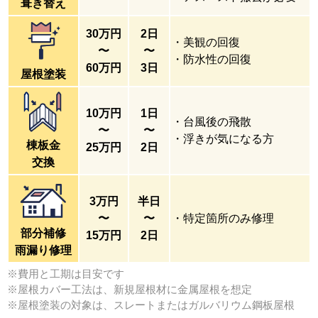
葺き替え
30万円
2日
・美観の回復
〜
〜
・防水性の回復
60万円
3日
屋根塗装
10万円
1日
・台風後の飛散
〜
〜
・浮きが気になる方
棟板金
25万円
2日
交換
3万円
半日
〜
〜
・特定箇所のみ修理
部分補修
15万円
2日
雨漏り修理
※費用と工期は目安です
※屋根カバー工法は、新規屋根材に金属屋根を想定
※屋根塗装の対象は、スレートまたはガルバリウム鋼板屋根