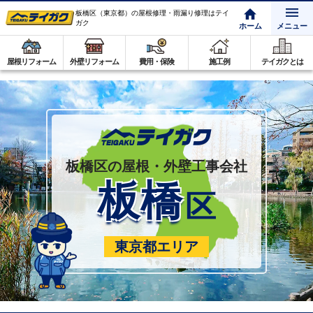
板橋区（東京都）の屋根修理・雨漏り修理はテイ
ガク
ホーム
メニュー
屋根リフォーム
外壁リフォーム
費用・保険
施工例
テイガクとは
板橋区の屋根・外壁工事会社
板橋
区
東京都エリア