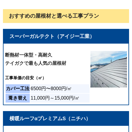
他業者からの棟板金への釘抜けを指摘されたこと
から、検索しテイガクさんに辿り着きました。 作
おすすめの屋根材と選べる工事プラン
業がとても丁寧活早く仕上げて頂き、雨樋もすっ
かりきれいになりました。 テイガクさんにお願い
して本当に良かったです。
スーパーガルテクト（アイジー工業）
2026年05月24日
築年数の古い家の屋根の修理をお願いしました。
断熱材一体型・高耐久
大変に分かりやすくカバー工法のお見積りをご提
テイガクで最も人気の屋根材
案くださり、信頼してお任せしました。結果、テ
イガクさんにお願いして本当に正解でした。作業
工事
単価の目安（㎡）
も迅速丁寧で、対応も終始親切でした。肝心の仕
上がりも完璧で大変満足です。 説明が終始明確で
カバー工法
6500円〜8000円/㎡
丁寧だったのも印象的でした。お世話になりあり
葺き替え
11,000円～15,000円/㎡
がとうございました。
2026年05月24日
横暖ルーフαプレミアムS（ニチハ）
屋根の経年劣化による屋根のカバー工法でお願い