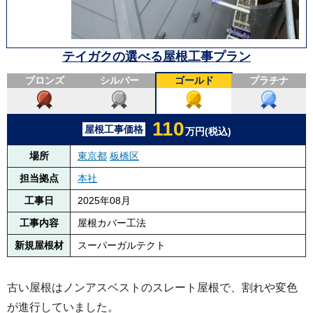
テイガクの選べる屋根工事プラン
ブロンズ
シルバー
ゴールド
プラチナ
110
屋根工事価格
万円(税込)
場所
東京都
板橋区
担当拠点
本社
工事日
2025年08月
工事内容
屋根カバー工法
新規屋根材
スーパーガルテクト
古い屋根はノンアスベストのスレート屋根で、割れや変色
が進行していました。