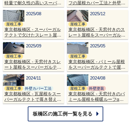
軽量で耐久性の高いスーパー
フの屋根カバー工法と外壁塗
ガルテクトで屋根葺き替えリ
装で、美しい外観へリフォー
2025/08
2025/12
フォーム
ム
屋根工事
屋根工事
東京都板橋区 - スーパーガル
東京都板橋区 - 天窓付きのス
テクトで欠けたスレート屋根
レート屋根をスーパーガルテ
を屋根カバー工法リフォーム
クトで屋根カバー工法リフォ
2025/09
2025/05
ーム
屋根工事
屋根工事
東京都板橋区 - 天窓付きスレ
東京都板橋区 - パミール屋根
ート屋根をスーパーガルテク
をスーパーガルテクトで屋根
トで屋根リフォーム
カバー工法
2024/11
2024/08
屋根工事
外壁カバー工法
屋根工事
外壁塗装
東京都板橋区 - 瓦屋根をスー
東京都板橋区 - 天窓付きのパ
パーガルテクトで葺き替え工
ミール屋根を横暖ルーフαプ
事し金属サイディングで外壁
レミアムSで屋根カバー工法
カバー工法と外壁塗装
板橋区
の施工例一覧を見る