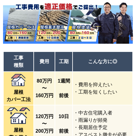
工事
費用
工期
こんな方に
◎
種類
80万円
1週間
・費用を抑えたい
〜
・工期を短くしたい
屋根
160万円
前後
カバー工法
・中古住宅購入者
120万円
10日
・雨漏りが頻発
〜
・長期居住予定
屋根
200万円
前後
・アスベスト撤去が必要