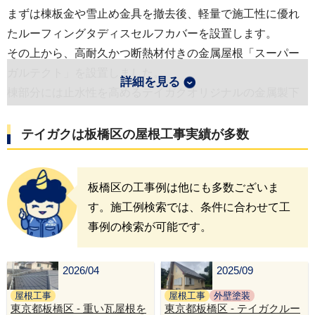
まずは棟板金や雪止め金具を撤去後、軽量で施工性に優れ
たルーフィングタディスセルフカバーを設置します。
その上から、高耐久かつ断熱材付きの金属屋根「スーパー
ガルテクト」を設置しました。
詳細を見る
棟部分には止水性を高めるテイガクオリジナルの金属製下
地「エスヌキ」を採用し、換気棟も新設しました。
熱や湿気を逃がしながら、耐久性と美観を兼ね備えた屋根
テイガクは
板橋区
の屋根工事実績が多数
へと生まれ変わりました。
この施工例の詳細をもっと見る
板橋区の工事例は他にも多数ございま
す。施工例検索では、条件に合わせて工
事例の検索が可能です。
2026/04
2025/09
屋根工事
屋根工事
外壁塗装
東京都板橋区 - 重い瓦屋根を
東京都板橋区 - テイガクルー