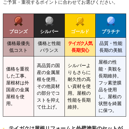
ご予算・重視するポイントに合わせてお選びください。
ブロンズ
シルバー
ゴールド
プラチナ
価格最優先
価格と性能
テイガク人気
品質・性能
低コスト
バランス
長期
安心
長期の美観
屋根の性
高品質の国
シルバーよ
価格を重視
能・美観を
産の金属屋
りもさらに
した工事。
長期維持。
根を使用。
耐久性の高
屋根材は外
フッ素塗膜
その他資材
い資材を使
国産の金属
品を使用
の部分でコ
用。屋根の
屋根を使
し、屋根の
ストを抑え
性能を長期
用。
状態を綺麗
て仕上げ。
維持。
に保つ。
テイガクは屋根リフォームと外壁塗装のセットが