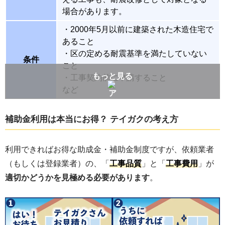
場合があります。
・2000年5月以前に建築された木造住宅で
あること
・区の定める耐震基準を満たしていない
条件
こと
もっと見る
・工事契約前に申請すること
など
補助率
費用の9/10
補助金利用は本当にお得？ テイガクの考え方
限度額
最大200万円
板橋区ホームページ：木造住宅の耐震化
利用できればお得な助成金・補助金制度ですが、依頼業者
参考サイト
促進事業
（もしくは登録業者）の、「
工事品質
」と「
工事費用
」が
適切かどうかを見極める必要があります
。