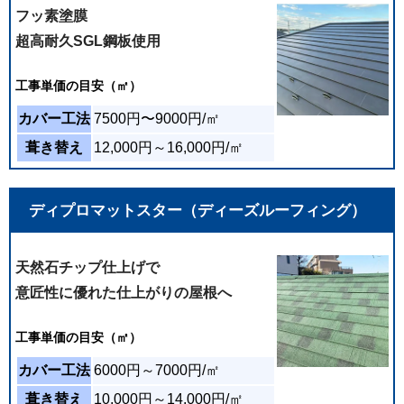
しました。 相見積もりもしましたが、御社の説明
フッ素塗膜
や資料などが明瞭で分かりやすく、迷いなく依頼
超高耐久SGL鋼板使用
させて頂きました。 スムーズな作業であっという
間に工事が終了し、ありがたかったです。 常に感
工事
単価の目安（㎡）
じがよく、仕上がりも美しく大満足です。 また何
かあればこちらにお願いしたいと思っておりま
カバー工法
7500円〜9000円/㎡
す。
葺き替え
12,000円～16,000円/㎡
2026年05月24日
現地調査〜見積もり、そして工事完了に至るま
ディプロマットスター（ディーズルーフィング）
で、全てにおいて大変満足しています。 説明も常
に分かりやすく親切丁寧、連絡もまめにして下さ
り、とても安心感と信頼がありました。 作業も迅
天然石チップ仕上げで
速丁寧で、お願いした屋根工事も新築のような綺
意匠性に優れた仕上がりの屋根へ
麗な仕上がりに感激しました。 こちらにお願いし
て良かったと心から感じております。誠にありが
工事
単価の目安（㎡）
とうございました。
カバー工法
6000円～7000円/㎡
2026年05月08日
葺き替え
10,000円～14,000円/㎡