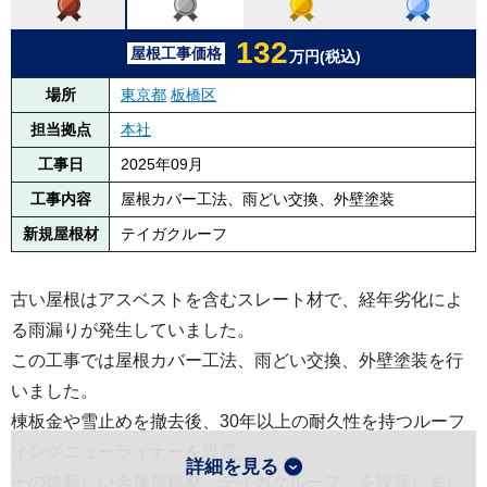
132
屋根工事価格
万円(税込)
場所
東京都
板橋区
担当拠点
本社
工事日
2025年09月
工事内容
屋根カバー工法、雨どい交換、外壁塗装
新規屋根材
テイガクルーフ
古い屋根はアスベストを含むスレート材で、経年劣化によ
る雨漏りが発生していました。
この工事では屋根カバー工法、雨どい交換、外壁塗装を行
いました。
棟板金や雪止めを撤去後、30年以上の耐久性を持つルーフ
ィングニューライナーを設置。
詳細を見る
その後新しい金属屋根材「テイガクルーフ」を設置しまし