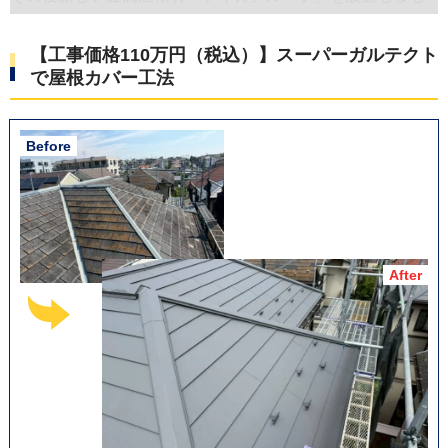
た。
棟部分には耐久性の高いアルミ製「エスヌキ」を使用。
【工事価格110万円（税込）】スーパーガルテクト
で屋根カバー工法
あわせて雨樋やドーマー板金も交換し、雨漏り対策を強化
しました。
外壁は高圧洗浄・補修後、3回塗りで仕上げ、付帯部も含め
て美しく一新しました。
この施工例の詳細をもっと見る