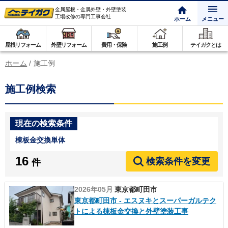
金属屋根・金属外壁・外壁塗装
工場改修の専門工事会社
ホーム
メニュー
屋根リフォーム
外壁リフォーム
費用・保険
施工例
テイガクとは
ホーム
/
施工例
施工例検索
現在の検索条件
棟板金交換単体
16
検索条件を変更
件
2026年05月
東京都町田市
東京都町田市 - エスヌキとスーパーガルテク
トによる棟板金交換と外壁塗装工事