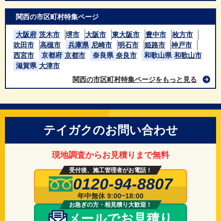
関西の市区町村特集ページ
大阪府
茨木市
堺市
大阪市
東大阪市
豊中市
枚方市
吹田市
高槻市
兵庫県
尼崎市
明石市
姫路市
神戸市
西宮市
京都府
京都市
奈良県
奈良市
和歌山県
和歌山市
滋賀県
大津市
関西の市区町村特集ページをもっと見る
テイガクのお問い合わせ
現地調査からお見積りまで無料
受付後、施工管理者がお電話！
0120-94-8807
年中無休 9:00~18:00
お急ぎの方・相見積り大歓迎！
メールでお見積り