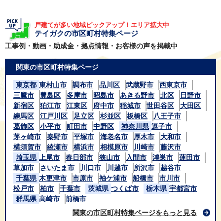
戸建てが多い地域ピックアップ！エリア拡大中
テイガクの市区町村特集ページ
工事例・動画・助成金・拠点情報・お客様の声を掲載中
関東の市区町村特集ページ
東京都
東村山市
調布市
品川区
武蔵野市
西東京市
三鷹市
豊島区
多摩市
昭島市
あきる野市
北区
日野市
新宿区
狛江市
江東区
府中市
稲城市
世田谷区
大田区
練馬区
江戸川区
足立区
杉並区
板橋区
八王子市
葛飾区
小平市
町田市
中野区
神奈川県
逗子市
茅ヶ崎市
秦野市
平塚市
海老名市
厚木市
大和市
横須賀市
綾瀬市
横浜市
相模原市
川崎市
藤沢市
埼玉県
上尾市
春日部市
狭山市
入間市
鴻巣市
蓮田市
草加市
さいたま市
川口市
川越市
所沢市
越谷市
千葉県
木更津市
市原市
袖ケ浦市
船橋市
市川市
松戸市
柏市
千葉市
茨城県
つくば市
栃木県
宇都宮市
群馬県
高崎市
前橋市
関東の市区町村特集ページをもっと見る