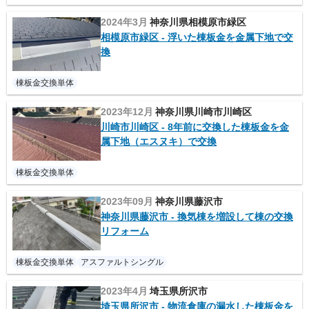
2024年3月
神奈川県相模原市緑区
相模原市緑区 - 浮いた棟板金を金属下地で交
換
棟板金交換単体
2023年12月
神奈川県川崎市川崎区
川崎市川崎区 - 8年前に交換した棟板金を金
属下地（エスヌキ）で交換
棟板金交換単体
2023年09月
神奈川県藤沢市
神奈川県藤沢市 - 換気棟を増設して棟の交換
リフォーム
棟板金交換単体
アスファルトシングル
2023年4月
埼玉県所沢市
埼玉県所沢市 - 物流倉庫の漏水した棟板金を