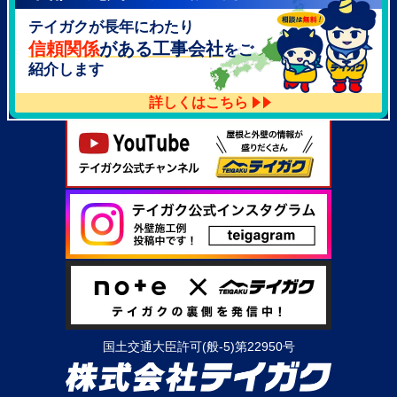
テイガク泉北・泉南店
テイガクが長年にわたり
大阪府泉北郡忠岡町高月南3-14
TEL：
072-521-2637
信頼関係
がある工事会社
をご
紹介します
詳しくはこちら
国土交通大臣許可(般-5)第22950号