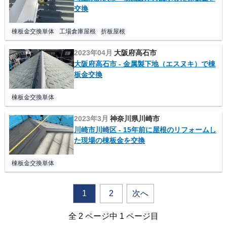
交換
棟板金交換単体
工場倉庫屋根
折板屋根
2023年04月
大阪府高石市
大阪府高石市 - 金属製下地（エスヌキ）で棟
板金交換
棟板金交換単体
2023年3月
神奈川県川崎市
川崎市川崎区 - 15年前に屋根のリフォームし
た現場の棟板金を交換
棟板金交換単体
1
2
次へ
全 2 ページ中 1 ページ目