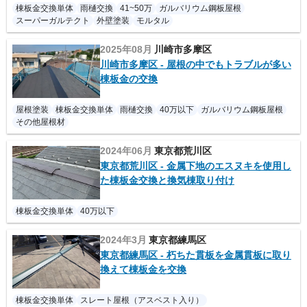
棟板金交換単体
雨樋交換
41~50万
ガルバリウム鋼板屋根
スーパーガルテクト
外壁塗装
モルタル
2025年08月
川崎市多摩区
川崎市多摩区 - 屋根の中でもトラブルが多い
棟板金の交換
屋根塗装
棟板金交換単体
雨樋交換
40万以下
ガルバリウム鋼板屋根
その他屋根材
2024年06月
東京都荒川区
東京都荒川区 - 金属下地のエスヌキを使用し
た棟板金交換と換気棟取り付け
棟板金交換単体
40万以下
2024年3月
東京都練馬区
東京都練馬区 - 朽ちた貫板を金属貫板に取り
換えて棟板金を交換
棟板金交換単体
スレート屋根（アスベスト入り）