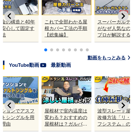
大変に満足しております。ありがとうございまし
た。
板金の構造と40年
これで全部わかる屋
スーパーガルテ
上安心して固定す
根カバー工法の手順
がなぜ人気なの
方法
【総集編】
プロが解説する
のポイント【総
編】
動画をもっとみる
YouTube動画
最新動画
ンションでアスフ
屋根材で室内温度は
波型スレート屋
ルトシングルを用
変わる？おすすめの
改修方法「リ・
る理由
屋根材は？ガルバ・
フシステム」の
トタン・瓦・スレー
みと特徴