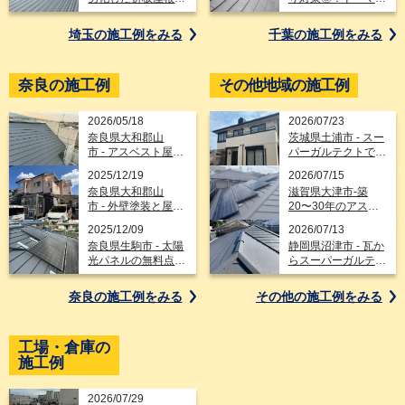
カバー工事
付き屋根を手頃なテ
イガクルーフでカバ
埼玉の施工例を
みる
千葉の施工例を
みる
ー工法
奈良の施工例
その他地域の施工例
2026/05/18
2026/07/23
奈良県大和郡山
茨城県土浦市 - スー
市 - アスベスト屋根
パーガルテクトでド
をスーパーガルテク
ーマーの板金工事を
2025/12/19
2026/07/15
トへ葺き替え（屋根
含む屋根・外壁のリ
奈良県大和郡山
滋賀県大津市-築
通気工法）
フォーム
市 - 外壁塗装と屋根
20〜30年のアスベ
カバー工法のリフォ
スト入りスレート屋
2025/12/09
2026/07/13
ーム事例紹介
根をカバー工法でス
奈良県生駒市 - 太陽
静岡県沼津市 - 瓦か
ーパーガルテクト＆
光パネルの無料点検
らスーパーガルテク
太陽光パネル脱着
の際に屋根の劣化を
トへ！新築のような
指摘された築20年
外観へ屋根葺き替え
奈良の施工例を
みる
その他の施工例を
みる
以上のスレート屋根
工事
をスーパーガルテク
トでカバー工法
工場・倉庫の
施工例
2026/07/29