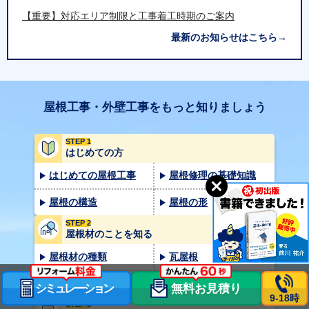
【重要】対応エリア制限と工事着工時期のご案内
最新のお知らせはこちら→
屋根工事・外壁工事をもっと知りましょう
STEP 1
はじめての方
はじめての屋根工事
屋根修理の基礎知識
屋根の構造
屋根の形
STEP 2
屋根材のことを知る
屋根材の種類
瓦屋根
スレート屋根
トタン屋根
シミュレーション
無料お見積り
9-18時
STEP 3