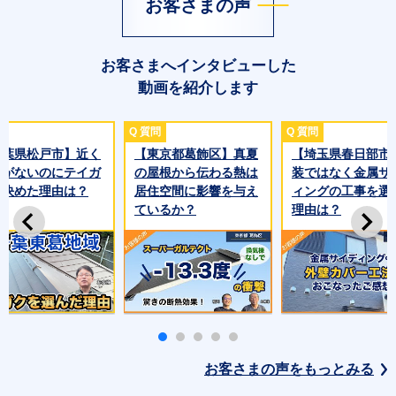
お客さまの声
お客さまへインタビューした
動画を紹介します
千葉県松戸市】近く
【東京都葛飾区】真夏
【埼玉県春日部市
点がないのにテイガ
の屋根から伝わる熱は
装ではなく金属サ
に決めた理由は？
居住空間に影響を与え
ィングの工事を選
ているか？
理由は？
お客さまの声をもっとみる