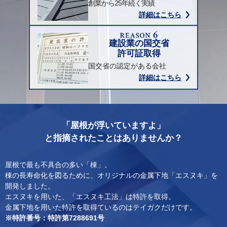
創業から25年続く実績
詳細はこちら
建設業の国交省
許可証取得
国交省の認定がある会社
詳細はこちら
「屋根が浮いていますよ」
と指摘されたことはありませんか？
屋根で最も不具合の多い「棟」。
棟の長寿命化を図るために、オリジナルの金属下地「エスヌキ」を
開発しました。
エスヌキを用いた、「エスヌキ工法」は特許を取得。
金属下地を用いた特許を取得ているのはテイガクだけです。
※︎特許番号：特許第7288691号