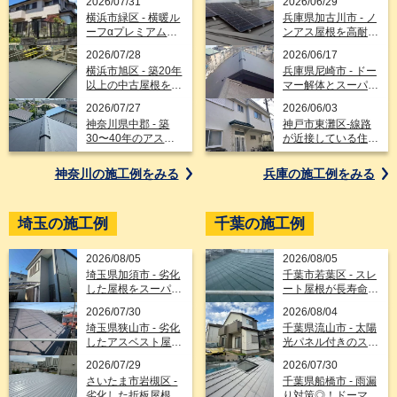
2026/07/31
2026/06/29
横浜市緑区 - 横暖ル
兵庫県加古川市 - ノ
ーフαプレミアムS
ンアス屋根を高耐久
とフッ素塗料で長持
のガルテクトで解
2026/07/28
2026/06/17
ちする屋根と外壁に
決！太陽光パネル脱
横浜市旭区 - 築20年
兵庫県尼崎市 - ドー
フルリフォーム
着とカバー工法
以上の中古屋根を再
マー解体とスーパー
生！サビにくさ3倍
ガルテクトのカバー
2026/07/27
2026/06/03
のガルテクトでカバ
工法で雨水に強い屋
神奈川県中郡 - 築
神戸市東灘区-線路
ー工法
根へリフォーム
30〜40年のアスベ
が近接している住宅
スト有屋根をカバー
を横暖ルーフαプレ
工法でスーパーガル
ミアムsでカバー工
神奈川の施工例を
みる
兵庫の施工例を
みる
テクトにリフォー
法とモルタル外壁を
ム！
SK科研のプレミア
ムシリコンで屋根外
埼玉の施工例
千葉の施工例
壁リフォーム工事
2026/08/05
2026/08/05
埼玉県加須市 - 劣化
千葉市若葉区 - スレ
した屋根をスーパー
ート屋根が長寿命ル
ガルテクトでカバー
ーフィングとガルテ
2026/07/30
2026/08/04
工法＋外壁塗装でト
クトで美しく変身す
埼玉県狭山市 - 劣化
千葉県流山市 - 太陽
ータルリフォーム
るカバー工法
したアスベスト屋根
光パネル付きのスレ
を刷新！スーパーガ
ート屋根をスーパー
2026/07/29
2026/07/30
ルテクトで美しくカ
ガルテクトでカバー
さいたま市岩槻区 -
千葉県船橋市 - 雨漏
バー工法
工法と外壁塗装
劣化した折板屋根の
り対策◎！ドーマー