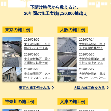
下請け時代から数えると、
26年間の施工実績は20,000棟越え
東京の施工例
大阪の施工例
2026/08/06
2026/07/14
東京都品川区 - 瓦屋
大阪府高槻市 - 雨リ
根からテイガクルー
スクを徹底排除！ガ
フ（金属屋根）へリ
ルテクト＆エスヌキ
2026/08/06
2026/06/30
フォームし耐震性向
の屋根カバー工法と
東京都板橋区 - 重い
大阪府寝屋川市 - 耐
上
天窓板金交換
瓦屋根を軽量で耐久
久性を向上させるス
性の高いスーパーガ
ーパーガルテクトへ
2026/08/05
2026/06/22
ルテクトで屋根葺き
の葺き替えと太陽光
東京都墨田区 - アパ
大阪府池田市 - 屋根
替えリフォーム
パネル脱着
ートをフルリフォー
カバー（スーパーガ
ム！コロニアル
ルテクト）と外壁金
NEOからテイガク
属サイディング
東京の施工例を
みる
大阪の施工例を
みる
ルーフへ！
神奈川の施工例
兵庫の施工例