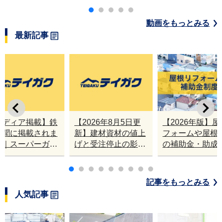
トの熱吸収を比較
動画をもっとみる
最新記事
メディア掲載】鉄
【2026年8月5日更
【2026年版】
新聞に掲載されま
新】建材資材の値上
フォームや屋根
た｜スーパーガル
げと受注停止の影響
の補助金・助成
ト2,000万㎡達
｜塗料・屋根材・シ
業
ンナー・断熱材・ル
ーフィングの値上げ
記事をもっとみる
と材料入手困難・出
人気記事
荷停止へ