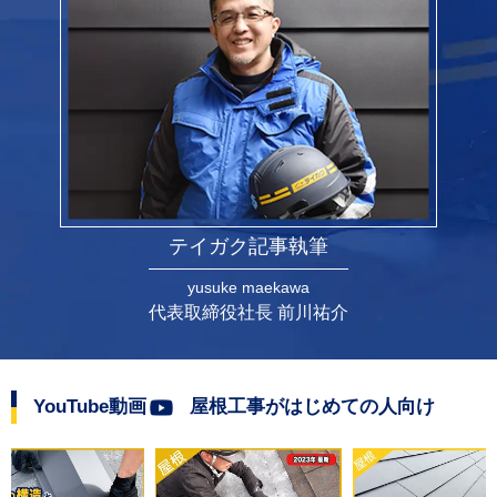
あればお世話になりたいです。
か？」と、折に触れて聞いてくださるので、躊躇
なく質問することができました。 特に、外壁カバ
ーの施工中は、築年数が古い分、想定外の事も出
てきます。その際には、外壁をカバーしてからで
は見えなくなってしまう部分に対し、「こういっ
たことでこの様に処理しています」と、一緒に見
ながら説明をしてくださった事などから、職人さ
んへの信頼感や安心感を持つことができました。
また、当初から気にしていた出窓のサッシ周りに
テイガク記事執筆
関してや、直接の施工に関わること以外の気にな
る事を相談した際にも、しっかり耳を傾け、その
yusuke maekawa
都度解消してくださいました。 この辺りで一番汚
代表取締役社長 前川祐介
い！と、自認しておりました我が家が、施工後は
はっきり認識できるほど印象が明るく感じられる
ようになり、施工前の写真を見なければ以前の状
YouTube動画
屋根工事がはじめての人向け
態を思い出せなくなるほどです。 築年数が経てば
経つほど施工が難しい部分が多々ある中で、テイ
ガクの施工管理者、それぞれの職人さんの知識や
経験、連携により、無事に施工をしていただき、