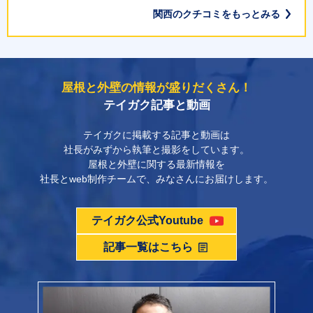
2、3ヶ月遅れました。工事が立て込んでいたとの
2026年06月08日
大変満足しています。 今回はIG工業のスーパー
関西のクチコミをもっとみる
わっていなかった年数が長かったため、屋根の葺
ことでしたが もう少し早めに一言いただければと
ガルテクトフッ素への葺き替えに加え、雨樋交
地震対策も兼ねて屋根瓦や外壁を軽くしたいと思
替え、外壁カバー工事、外壁塗装、他付帯部等
思いました。何人かの職人さんがまとめて来られ
換、換気棟の設置、さらに太陽光発電設備の設置
い、業者を探していた際にテイガクさんを見つけ
と、多岐にわたる施工をお願いしました。 これか
て工事をされるかと思っていましたが2名の方が
新着クチコミをもっと見る
を前提とした施工もお願いしました。細かな要望
ました。YouTubeで工事方法や施工材料について
ら「あと何年くらい住めるようにしたいか？」と
専属で来ていただけました。工事の様子は全く見
にも柔軟に対応していただき、安心して工事を任
詳しく解説されており、信頼できると感じて工事
2026年06月05日
いう考えの下での修繕で、知識が乏しい中、テイ
れませんので 信頼してお任せするしかないんです
屋根と外壁の情報が盛りだくさん！
せることができました。 私は長年、建築関係の仕
をお願いしました。 工事中もこちらの相談に丁寧
ガクさんのHPは様々な疑問を解消してくれまし
が、対応が 感じの良い方でした。屋根が瓦からガ
テイガク記事と動画
事に携わり建築士の資格も持っています。その立
ホームページがとてもわかりやすく丁寧だったの
に対応していただき、意図を汲み取りながら進め
た。 「シュミレーション」は、費用の大まかな目
ルバリウムに変わったので軽くなったと思います
場から見ても、見えなくなる部分を含めて施工に
で相見積もりさせていただきました。他社よりも
ていただけたので安心してお任せできました。 仕
安を事前に把握することができましたし、「現地
テイガクに掲載する記事と動画は
地震の点で ちょっと安心しています。一番人気の
対する配慮が感じられ、使用材料や施工方法につ
安価で、藤田さんの説明が信頼できる内容で契約
上がりにも満足しており、工事をお願いして本当
調査」では施工内容等について説明してくださっ
社長がみずから執筆と撮影をしています。
ある おとなしめの色にしてもらいましたが、後で
いても信頼できる内容でした。 工事完了後に竪樋
を決めました。太陽光パネルの脱着が1番気にな
2026年05月15日
に良かったと思っています。 このたびは施工して
屋根と外壁に関する最新情報を
たのですが、それらの説明においては事前にHP
眺めてみて もう少し明るい色でも良かったかなと
の一部施工漏れがありましたが、連絡後は迅速か
っていましたが実績もあり、結果工事前よりも出
社長とweb制作チームで、みなさんにお届けします。
いただき、ありがとうございました。
にのっている内容に目を通していたことで大変理
も 思います。それから 一つ 振込先の宛名が変わ
とっても綺麗に仕上がって良かったです。 ありが
つ誠実に対応していただきました。施工ミスはど
力数が上がっており、大変満足してしています。
解しやすく、修繕の中で何をどう選択するべき
ってるのが 連絡がなかったので ちょっと戸惑い
とうございました。
の現場でも起こり得るものですが、その後の対応
か？の判断の大きな助けになりました。 その後に
ました。振込日がしっかり決まってるので この点
2026年05月08日
テイガク公式Youtube
やアフターフォローに安心感があり、会社として
作成していただいた「見積書」に対しては、細か
は前もって確認しておいて欲しかったです。お世
の信頼につながりました。 価格だけでなく、施工
記事一覧はこちら
屋根の金属カバー工法、天窓撤去、外壁塗装、ベ
いであろう素人の質問にも一つ一つ丁寧に説明と
話になりありがとうございました。
品質や使用材料、長期的な耐久性を重視して屋根
ランダ防水工事、雨樋交換工事をお願いしまし
提案をしてくださいました。もちろん無理な施工
工事を検討されている方には、自信を持っておす
た。 疑問や質問にはわかりやすく丁寧に対応して
や材料を勧めるといったことも一切ありませんで
すめできる会社です。
いただき、安心してお任せできました。 また何か
した。 施行中は、「気になる事は何かありません
新着クチコミをもっと見る