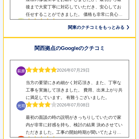
で、リーズナブルと感じました。できれば、事前
後まで大変丁寧に対応していただき、安心してお
説明はいただいてはいましたが、足場組立後、工
任せすることができました。 価格も非常に良心的
事開始までの期間を、もう少し短縮していただけ
で、施工内容についても分かりやすく丁寧に説明
2026年07月26日
ればとおもいました。
関東のクチコミをもっとみる
してくださり、信頼してお願いできました。 担当
屋根の傷みが酷かったため、インターネットから
の方は、工事の進捗やスケジュールをその都度ご
テイガクさんを検索して、お世話になりました。
連絡くださり、不安を感じることは一切ありませ
関西拠点のGoogleのクチコミ
初めての工事依頼でわからない事だらけでした
んでした。また、足場を組んでくださった職人さ
が、丁寧な説明と対応をしていただき、ストレス
2026年07月24日
んもとても感じが良く、顔を合わせるたびに現在
なく工事を完了できました。また、作業員の皆様
の作業状況や完了予定などを説明してくださり、
他業者からの棟板金への釘抜けを指摘されたこと
2026年07月29日
さんの対応も良く満足度が高いサービスでした。
とても安心感がありました。 実際に施工してくだ
から、検索しテイガクさんに辿り着きました。 作
友人にも是非紹介したいと思いました。
さった職人さんも、手際が良く熱心なお仕事ぶり
当方の要望にきめ細かく対応頂き、また、丁寧な
業がとても丁寧活早く仕上げて頂き、雨樋もすっ
で、作業内容や進捗をその都度分かりやすく説明
工事を実施して頂きました。 費用、出来上がり共
かりきれいになりました。 テイガクさんにお願い
2026年07月17日
してくださるなど、終始誠実な対応が印象的でし
に満足しています。 有難うございました。
して本当に良かったです。
た。 仕上がりも大変美しく、家族一同「お願いし
屋根の葺き替え工事をお願いしました。 施工前の
2026年07月08日
て本当に良かった」と心から満足しております。
現地調査や説明が丁寧で、工法や使用材料につい
最初の面談の時の説明がきっちりしていたので家
この度は素晴らしい施工をしていただき、本当に
ても十分に納得したうえで依頼することができま
内が非常に好感を持ち、検討の結果 決めさせてい
ありがとうございました。
した。 工事では職人さんが細かな部分まで気を配
2026年07月16日
ただきました。工事の開始時期が聞いてたより
りながら丁寧に施工してくださり、仕上がりにも
築年数が40年超と古く、メンテナンスにも手がま