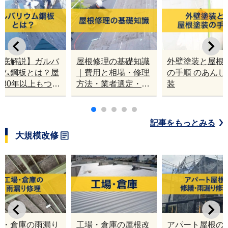
徹底解説】ガルバ
屋根修理の基礎知識
外壁塗装と屋根
ウム鋼板とは？屋
｜費用と相場・修理
の手順 のあんし
は30年以上もつの
方法・業者選定・修
装
？
理時期を徹底解説
記事をもっとみる
大規模改修
場・倉庫の雨漏り
工場・倉庫の屋根改
アパート屋根の