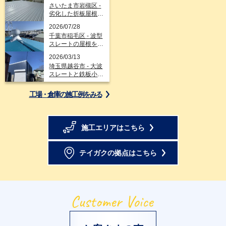
さいたま市岩槻区 -
劣化した折板屋根の
カバー工事
2026/07/28
千葉市稲毛区 - 波型
スレートの屋根をガ
ルバリウム鋼板の折
2026/03/13
板屋根でカバー工法
埼玉県越谷市 - 大波
スレートと鉄板小波
外壁をガルバリウム
鋼板で改修工事
工場・倉庫の施工例を
みる
施工エリアはこちら
テイガクの拠点はこちら