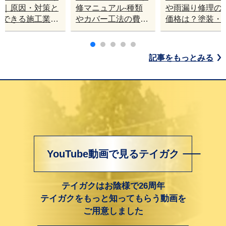
理｜原因・対策と
修マニュアル-種類
や雨漏り修理の
頼できる施工業者
やカバー工法の費用
価格は？塗装・
びのポイント
について
ー工法・葺き替
メリットとデメ
ト
記事をもっとみる
YouTube動画で見るテイガク
テイガクはお陰様で26周年
テイガクをもっと知ってもらう動画を
ご用意しました