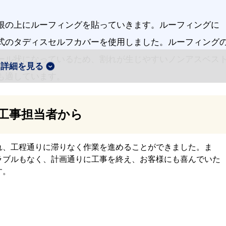
根の上にルーフィングを貼っていきます。ルーフィングに
式のタディスセルフカバーを使用しました。ルーフィング
ール状になっているため、割れが生じやすいノンアスベス
詳細を見る
も適しています。
工事担当者から
材には、スーパーガルテクトを採用しました。断熱材一体
根で耐久性や断熱性が高く、弊社でも施工数の多い屋根材
れ、工程通りに滞りなく作業を進めることができました。ま
ラブルもなく、計画通りに工事を終え、お客様にも喜んでいた
す。