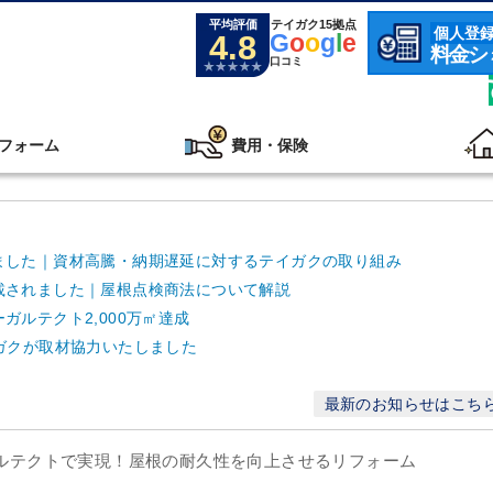
平均評価
テイガク15拠点
個人登
4.8
G
o
o
g
l
e
料金シ
口コミ
フォーム
費用・保険
ました｜資材高騰・納期遅延に対するテイガクの取り組み
載されました｜屋根点検商法について解説
ルテクト2,000万㎡達成
ガクが取材協力いたしました
最新のお知らせはこち
ガルテクトで実現！屋根の耐久性を向上させるリフォーム