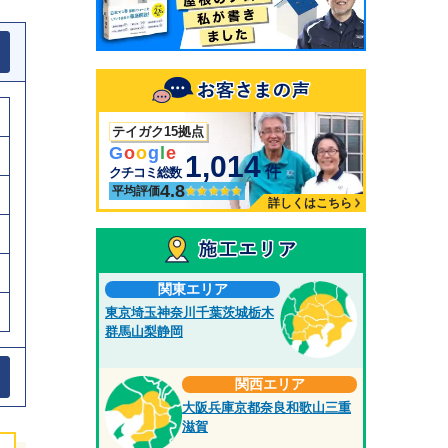
テイガク15拠点
G
o
o
g
l
e
1,014
件
クチコミ総数
4.8
平均評価
詳しくはこちら
関東エリア
東京
埼玉
神奈川
千葉
茨城
栃木
群馬
山梨
静岡
関西エリア
大阪
兵庫
京都
奈良
和歌山
三重
滋賀