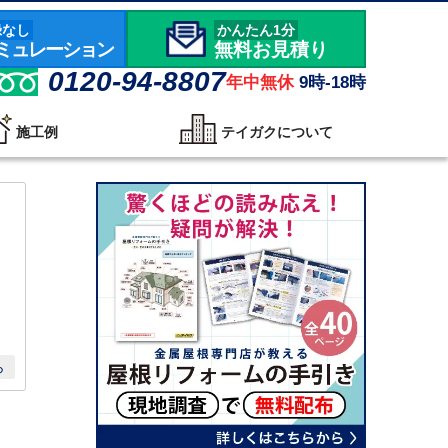
録なし
かんたん1分
ミュレーション
無料お見積り
0120-94-8807
年中無休
9時-18時
施工例
テイガクについて
ら