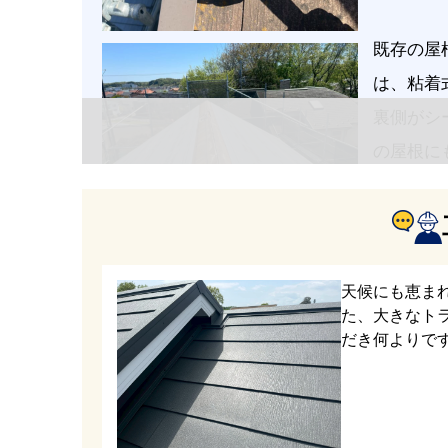
既存の屋
は、粘着
裏側がシ
の屋根に
新規屋根
の金属屋
天候にも恵ま
た、大きなト
す。
だき何よりで