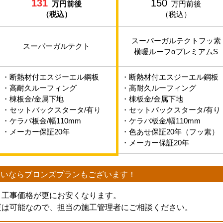
131
150
万円前後
万円前後
（税込）
（税込）
スーパーガルテクトフッ素
スーパーガルテクト
横暖ルーフαプレミアムS
・断熱材付エスジーエル鋼板
・断熱材付エスジーエル鋼板
・高耐久ルーフィング
・高耐久ルーフィング
・棟板金/金属下地
・棟板金/金属下地
・セットバックスタータ/有り
・セットバックスタータ/有り
・ケラバ板金/幅110mm
・ケラバ板金/幅110mm
・メーカー保証20年
・色あせ保証20年（フッ素）
・メーカー保証20年
たいなら
ブロンズプランもございます！
、工事価格が更にお安くなります。
更は可能なので、担当の施工管理者にご相談ください。