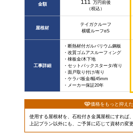
111
万円前後
金額
（税込）
テイガクルーフ
屋根材
横暖ルーフαS
・断熱材付ガルバリウム鋼板
・改質ゴムアスルーフィング
・棟板金/木下地
工事詳細
・セットバックスタータ/有り
・面戸取り付け/有り
・ケラバ板金/幅45mm
・メーカー保証20年
価格をもっと抑え
使用する屋根材を、石粒付き金属屋根にすれば
上記プラン以外にも、ご予算に応じて資材の変