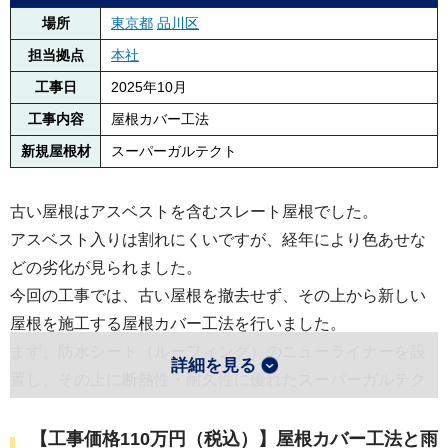
場所
東京都
品川区
担当拠点
本社
工事日
2025年10月
工事内容
屋根カバー工法
新規屋根材
スーパーガルテクト
古い屋根はアスベストを含むスレート屋根でした。
アスベスト入りは割れにくいですが、経年により色あせな
どの劣化が見られました。
今回の工事では、古い屋根を撤去せず、その上から新しい
屋根を施工する屋根カバー工法を行いました。
まず、防水シート（ルーフィング）のニューライナーを設
詳細を見る
置し、その上に断熱性・耐久性に優れたスーパーガルテク
トを施工します。
棟部分には、テイガク独自のエスヌキ工法を行いました。
【工事価格110万円（税込）】屋根カバー工法と雨