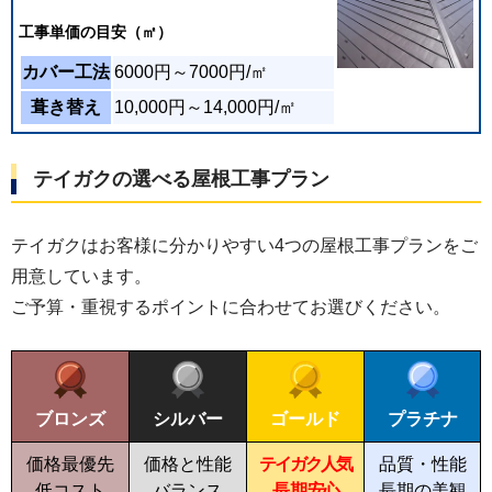
工事
単価の目安（㎡）
カバー工法
6000円～7000円/㎡
葺き替え
10,000円～14,000円/㎡
テイガクの選べる屋根工事プラン
テイガクはお客様に分かりやすい4つの屋根工事プランをご
用意しています。
ご予算・重視するポイントに合わせてお選びください。
ブロンズ
シルバー
ゴールド
プラチナ
価格最優先
価格と性能
テイガク人気
品質・性能
低コスト
バランス
長期
安心
長期の美観