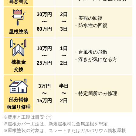
葺き替え
30万円
2日
・美観の回復
〜
〜
・防水性の回復
60万円
3日
屋根塗装
10万円
1日
・台風後の飛散
〜
〜
・浮きが気になる方
棟板金
25万円
2日
交換
3万円
半日
〜
〜
・特定箇所のみ修理
部分補修
15万円
2日
雨漏り修理
※費用と工期は目安です
※屋根カバー工法は、新規屋根材に金属屋根を想定
※屋根塗装の対象は、スレートまたはガルバリウム鋼板屋根