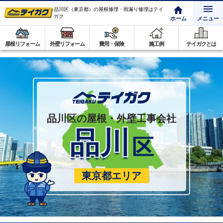
品川区（東京都）の屋根修理・雨漏り修理はテイ
ガク
ホーム
メニュー
屋根リフォーム
外壁リフォーム
費用・保険
施工例
テイガクとは
品川区の屋根・外壁工事会社
品川
区
東京都エリア