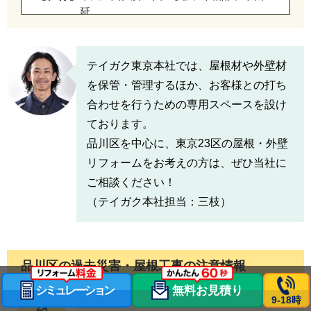
延
【ハ行】
旗の台 / 東大井 / 東五反田 / 東品川 / 東
中延 / 東八潮 / 平塚 / 広町 / 二葉
テイガク東京本社では、屋根材や外壁材
【マ行】
南大井 / 南品川
を保管・管理するほか、お客様との打ち
合わせを行うための専用スペースを設け
【ヤ行】
八潮 / 豊町
ております。
品川区を中心に、東京23区の屋根・外壁
リフォームをお考えの方は、ぜひ当社に
ご相談ください！
（テイガク本社担当：三枝）
品川区の過去災害・屋根工事の注意情報
シミュレーション
無料お見積り
9-18時