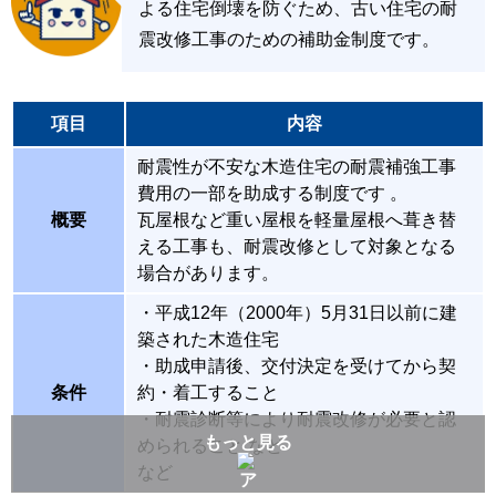
よる住宅倒壊を防ぐため、古い住宅の耐
震改修工事のための補助金制度です。
項目
内容
耐震性が不安な木造住宅の耐震補強工事
費用の一部を助成する制度です 。
概要
瓦屋根など重い屋根を軽量屋根へ葺き替
える工事も、耐震改修として対象となる
場合があります。
・平成12年（2000年）5月31日以前に建
築された木造住宅
・助成申請後、交付決定を受けてから契
条件
約・着工すること
・耐震診断等により耐震改修が必要と認
もっと見る
められること など
など