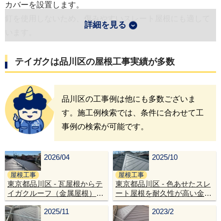
カバーを設置します。
釘を使用しないため、傷みやすいスレート屋根にも適して
詳細を見る
います。
その上に、高耐久なSGL鋼板を採用したアイジー工業の
「スーパーガルテクト」を設置しました。
テイガクは
品川区
の屋根工事実績が多数
棟部は雨漏り対策として屋根材を立ち上げ、さらにテイガ
ク独自の特許工法「エスヌキ工法」を行いました。
品川区の工事例は他にも多数ございま
金属製下地エスヌキを使用することで耐久性と防水性を高
す。施工例検索では、条件に合わせて工
められます。
事例の検索が可能です。
あわせて雨水が集中する谷部を適切に施工し、雨どいも交
換しました。
最後に換気棟を設置し、屋根全体の機能性を向上させて工
2026/04
2025/10
事完了です。
屋根工事
屋根工事
東京都品川区 - 瓦屋根からテ
東京都品川区 - 色あせたスレ
イガクルーフ（金属屋根）へ
ート屋根を耐久性が高い金属
この施工例の詳細をもっと見る
リフォームし耐震性向上
屋根でリフォーム
2025/11
2023/2