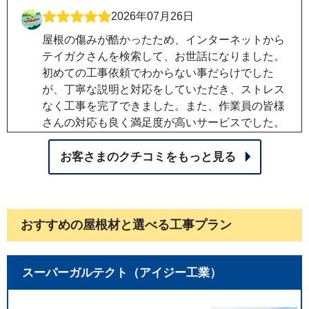
2026年07月26日
屋根の傷みが酷かったため、インターネットから
テイガクさんを検索して、お世話になりました。
初めての工事依頼でわからない事だらけでした
が、丁寧な説明と対応をしていただき、ストレス
なく工事を完了できました。また、作業員の皆様
さんの対応も良く満足度が高いサービスでした。
友人にも是非紹介したいと思いました。
お客さまのクチコミをもっと見る
2026年07月24日
他業者からの棟板金への釘抜けを指摘されたこと
から、検索しテイガクさんに辿り着きました。 作
おすすめの屋根材と選べる工事プラン
業がとても丁寧活早く仕上げて頂き、雨樋もすっ
かりきれいになりました。 テイガクさんにお願い
して本当に良かったです。
スーパーガルテクト（アイジー工業）
2026年05月24日