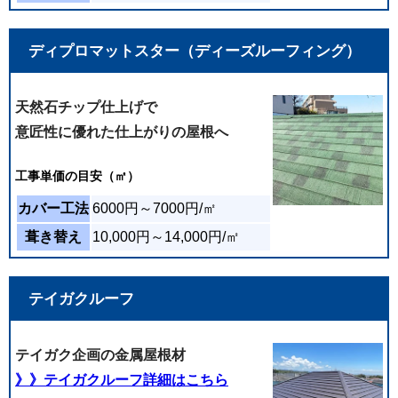
2026年05月24日
現地調査〜見積もり、そして工事完了に至るま
ディプロマットスター（ディーズルーフィング）
で、全てにおいて大変満足しています。 説明も常
に分かりやすく親切丁寧、連絡もまめにして下さ
り、とても安心感と信頼がありました。 作業も迅
天然石チップ仕上げで
速丁寧で、お願いした屋根工事も新築のような綺
意匠性に優れた仕上がりの屋根へ
麗な仕上がりに感激しました。 こちらにお願いし
て良かったと心から感じております。誠にありが
工事
単価の目安（㎡）
とうございました。
カバー工法
6000円～7000円/㎡
2026年05月08日
葺き替え
10,000円～14,000円/㎡
屋根のメンテナンスに合わせて天窓の撤去を行い
ました。内装は内装のプロを手配いただき、ま
テイガクルーフ
た、追加の要望にも柔軟に快諾いただきました。
テイガク企画の金属屋根材
》》テイガクルーフ詳細はこちら