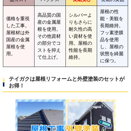
屋根の性
高品質の国
シルバーよ
価格を重視
能・美観を
産の金属屋
りもさらに
した工事。
長期維持。
根を使用。
耐久性の高
屋根材は外
フッ素塗膜
その他資材
い資材を使
国産の金属
品を使用
の部分でコ
用。屋根の
屋根を使
し、屋根の
ストを抑え
性能を長期
用。
状態を綺麗
て仕上げ。
維持。
に保つ。
テイガクは屋根リフォームと外壁塗装のセットが
お得！