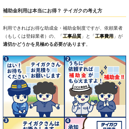
耐震改修工事：工事費用の1/2（耐震改修
補助率
補助金利用は本当にお得？ テイガクの考え方
工事のみ申請する場合）
限度額
最大 300万円（戸建て等）
利用できればお得な助成金・補助金制度ですが、依頼業者
参考サイト
品川区ウェブサイト：耐震化支援事業
（もしくは登録業者）の、「
工事品質
」と「
工事費用
」が
適切かどうかを見極める必要があります
。