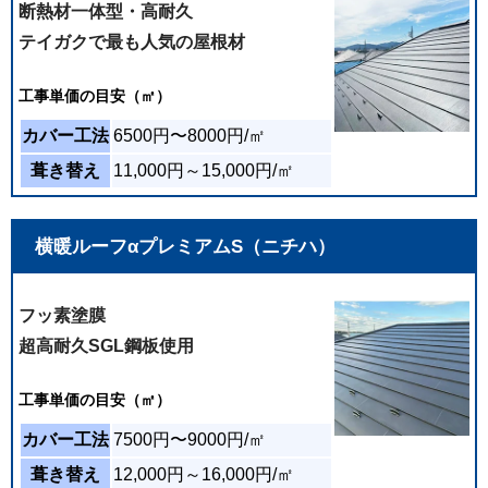
築年数の古い家の屋根の修理をお願いしました。
断熱材一体型・高耐久
大変に分かりやすくカバー工法のお見積りをご提
テイガクで最も人気の屋根材
案くださり、信頼してお任せしました。結果、テ
イガクさんにお願いして本当に正解でした。作業
工事
単価の目安（㎡）
も迅速丁寧で、対応も終始親切でした。肝心の仕
上がりも完璧で大変満足です。 説明が終始明確で
カバー工法
6500円〜8000円/㎡
丁寧だったのも印象的でした。お世話になりあり
葺き替え
11,000円～15,000円/㎡
がとうございました。
2026年05月24日
横暖ルーフαプレミアムS（ニチハ）
屋根の経年劣化による屋根のカバー工法でお願い
しました。 相見積もりもしましたが、御社の説明
フッ素塗膜
や資料などが明瞭で分かりやすく、迷いなく依頼
超高耐久SGL鋼板使用
させて頂きました。 スムーズな作業であっという
間に工事が終了し、ありがたかったです。 常に感
工事
単価の目安（㎡）
じがよく、仕上がりも美しく大満足です。 また何
かあればこちらにお願いしたいと思っておりま
カバー工法
7500円〜9000円/㎡
す。
葺き替え
12,000円～16,000円/㎡