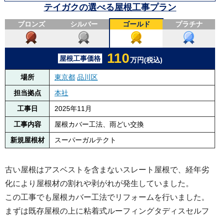
テイガクの選べる屋根工事プラン
ブロンズ
シルバー
ゴールド
プラチナ
110
屋根工事価格
万円(税込)
場所
東京都
品川区
担当拠点
本社
工事日
2025年11月
工事内容
屋根カバー工法、雨どい交換
新規屋根材
スーパーガルテクト
古い屋根はアスベストを含まないスレート屋根で、経年劣
化により屋根材の割れや剥がれが発生していました。
この工事でも屋根カバー工法でリフォームを行いました。
まずは既存屋根の上に粘着式ルーフィングタディスセルフ