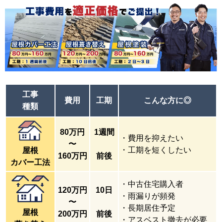
工事
費用
工期
こんな方に
◎
種類
80万円
1週間
・費用を抑えたい
〜
・工期を短くしたい
屋根
160万円
前後
カバー工法
・中古住宅購入者
120万円
10日
・雨漏りが頻発
〜
・長期居住予定
屋根
200万円
前後
・アスベスト撤去が必要