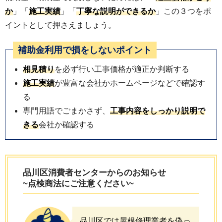
か
」「
施工実績
」「
丁寧な説明ができるか
」この３つをポ
イントとして押さえましょう。
補助金利用で損をしないポイント
相見積り
を必ず行い工事価格が適正か判断する
施工実績
が豊富な会社かホームページなどで確認す
る
専門用語でごまかさず、
工事内容をしっかり説明で
きる
会社か確認する
品川区消費者センター
からのお知らせ
~点検商法にご注意ください~
品川区では屋根修理業者を偽っ