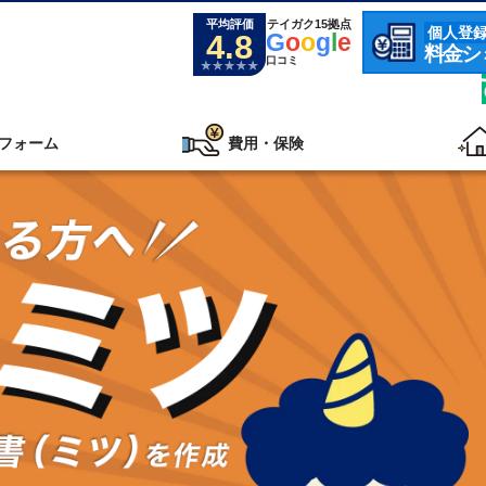
平均評価
テイガク15拠点
個人登
4.8
G
o
o
g
l
e
料金シ
口コミ
フォーム
費用・保険