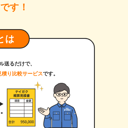
ツ
です！
とは
ル送るだけで、
見積り比較サービス
です。