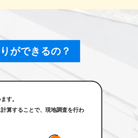
積りが
できるの？
います。
に計算することで、現地調査を行わ