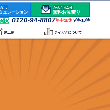
録なし
かんたん1分
ミュレーション
無料お見積り
0120-94-8807
年中無休
9時-18時
施工例
テイガクについて