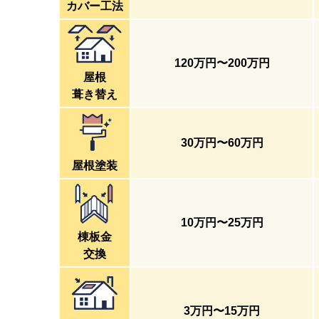
カバー工法
120万円
〜
200万円
屋根
葺き替え
30万円
〜
60万円
屋根塗装
10万円
〜
25万円
棟板金
交換
3万円
〜
15万円