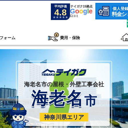
平均評価
テイガク15拠点
個人登
4.8
G
o
o
g
l
e
料金シ
口コミ
フォーム
費用・保険
海老名市の屋根・外壁工事会社
海老名
市
神奈川県エリア