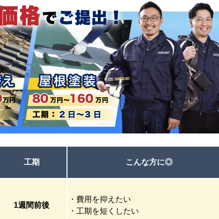
工期
こんな方に
◎
・費用を抑えたい
1週間
前後
・工期を短くしたい