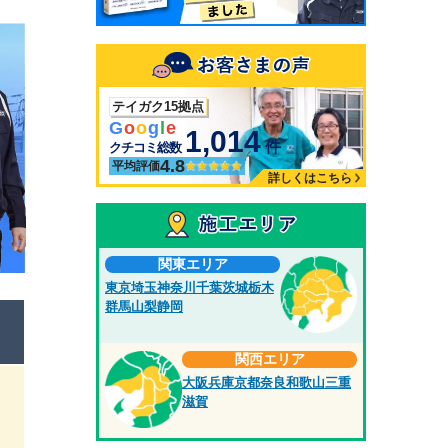
テイガク15拠点
G
o
o
g
l
e
1,014
件
クチコミ総数
4.8
平均評価
詳しくはこちら
関東エリア
東京
埼玉
神奈川
千葉
茨城
栃木
群馬
山梨
静岡
関西エリア
大阪
兵庫
京都
奈良
和歌山
三重
滋賀