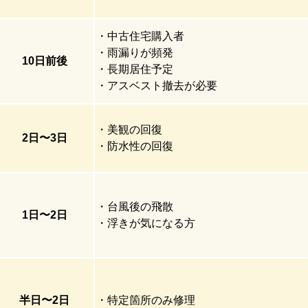
・中古住宅購入者
・雨漏りが頻発
10日
前後
・長期居住予定
・アスベスト撤去が必要
・美観の回復
2日
〜
3日
・防水性の回復
・台風後の飛散
1日
〜
2日
・浮きが気になる方
半日
〜
2日
・特定箇所のみ修理