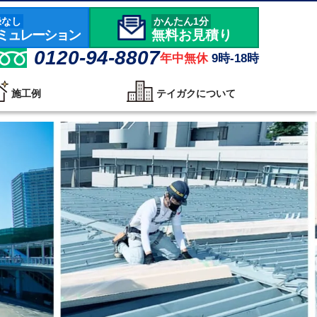
録なし
かんたん1分
ミュレーション
無料お見積り
0120-94-8807
年中無休
9時-18時
施工例
テイガクについて