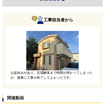
侵入するリスクが非常に高い状態です。家全体の
腐食や雨漏りに直結します。
工事担当者から
お盆休みがあり、足場解体まで時間が掛かってしまった
粘着式の高品質な田島ルーフィング製タディスセ
が、無事に工事が終了してよかったです。
ルフカバーを使用しています。今後数十年にわた
って雨漏りを防ぐ強固な防水層を形成します。屋
関連動画
根の面と面が合わさる谷の部分は、大雨の際に滝