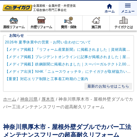
金属屋根・金属外壁・外壁塗装
工場改修の専門工事会社
ホーム
メニュー
屋根リフォーム
外壁リフォーム
費用・保険
施工例
テイガクとは
お知らせ
2026年 夏季休業中の営業・お問い合わせについて
【メディア掲載】『リフォーム産業新聞』に掲載されました｜資材高騰・納期遅延に対するテイガクの取り組み
【メディア掲載】プレジデントオンラインに記事が掲載されました｜屋根点検商法について解説
【メディア掲載】鉄鋼新聞に掲載されました｜スーパーガルテクト2,000万㎡達成
【メディア出演】NHK「ニュースウォッチ９」にテイガクが取材協力いたしました
【重要】対応エリア制限と工事着工時期のご案内
最新のお知らせはこちら
ホーム
/
神奈川県
/
厚木市
/
神奈川県厚木市 - 屋根外壁ダブルでカ
バー工法メンテナンスフリーの超高耐久リフォーム
神奈川県厚木市 - 屋根外壁ダブルでカバー工法
メンテナンスフリーの超高耐久リフォーム