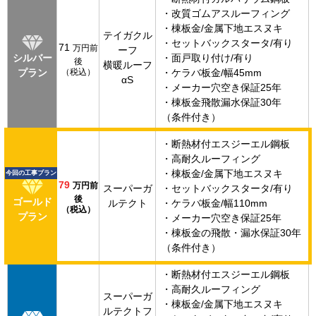
・改質ゴムアスルーフィング
・棟板金/金属下地エスヌキ
テイガクル
・セットバックスタータ/有り
71
万円前
ーフ
シルバー
・面戸取り付け/有り
後
横暖ルーフ
プラン
（税込）
・ケラバ板金/幅45mm
αS
・メーカー穴空き保証25年
・棟板金飛散漏水保証30年
（条件付き）
・断熱材付エスジーエル鋼板
・高耐久ルーフィング
・棟板金/金属下地エスヌキ
今回の工事プラン
79
万円前
スーパーガ
・セットバックスタータ/有り
後
ゴールド
ルテクト
・ケラバ板金/幅110mm
（税込）
プラン
・メーカー穴空き保証25年
・棟板金の飛散・漏水保証30年
（条件付き）
・断熱材付エスジーエル鋼板
・高耐久ルーフィング
スーパーガ
・棟板金/金属下地エスヌキ
ルテクトフ