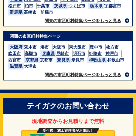
松戸市
柏市
千葉市
茨城県
つくば市
栃木県
宇都宮市
群馬県
高崎市
前橋市
関東の市区町村特集ページをもっと見る
関西の市区町村特集ページ
大阪府
茨木市
堺市
大阪市
東大阪市
豊中市
枚方市
吹田市
高槻市
兵庫県
尼崎市
明石市
姫路市
神戸市
西宮市
京都府
京都市
奈良県
奈良市
和歌山県
和歌山市
滋賀県
大津市
関西の市区町村特集ページをもっと見る
テイガクのお問い合わせ
現地調査からお見積りまで無料
受付後、施工管理者がお電話！