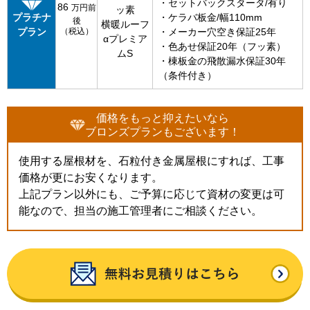
・セットバックスタータ/有り
86
万円前
ッ素
プラチナ
・ケラバ板金/幅110mm
後
横暖ルーフ
プラン
（税込）
・メーカー穴空き保証25年
αプレミア
・色あせ保証20年（フッ素）
ムS
・棟板金の飛散漏水保証30年
（条件付き）
価格をもっと抑えたいなら
ブロンズプランもございます！
使用する屋根材を、石粒付き金属屋根にすれば、工事
価格が更にお安くなります。
上記プラン以外にも、ご予算に応じて資材の変更は可
能なので、担当の施工管理者にご相談ください。