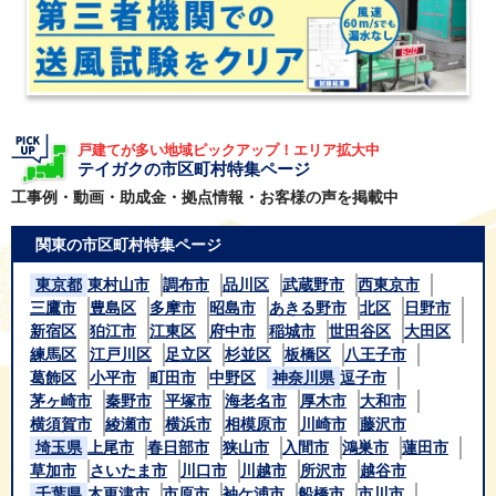
戸建てが多い地域ピックアップ！エリア拡大中
テイガクの市区町村特集ページ
工事例・動画・助成金・拠点情報・お客様の声を掲載中
関東の市区町村特集ページ
東京都
東村山市
調布市
品川区
武蔵野市
西東京市
三鷹市
豊島区
多摩市
昭島市
あきる野市
北区
日野市
新宿区
狛江市
江東区
府中市
稲城市
世田谷区
大田区
練馬区
江戸川区
足立区
杉並区
板橋区
八王子市
葛飾区
小平市
町田市
中野区
神奈川県
逗子市
茅ヶ崎市
秦野市
平塚市
海老名市
厚木市
大和市
横須賀市
綾瀬市
横浜市
相模原市
川崎市
藤沢市
埼玉県
上尾市
春日部市
狭山市
入間市
鴻巣市
蓮田市
草加市
さいたま市
川口市
川越市
所沢市
越谷市
千葉県
木更津市
市原市
袖ケ浦市
船橋市
市川市