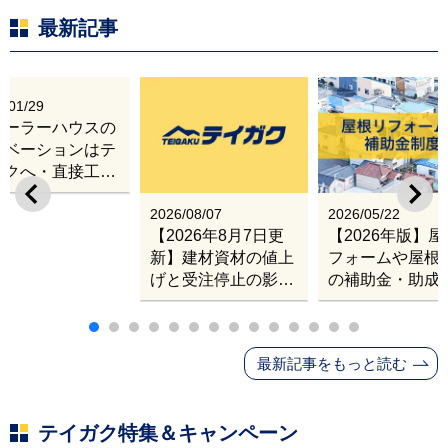
最新記事
6/01/29
レーラーハウスの
ノベーションはテ
ガクへ・直接工事
出張改修サービス
2026/08/07
2026/05/22
【2026年8月7日更
【2026年版】
新】建材資材の値上
フォームや屋根
げと受注停止の影響
の補助金・助成
｜塗料・屋根材・シ
業
ンナー・断熱材・ル
ーフィングの値上げ
最新記事をもっと読む
と材料入手困難・出
荷停止へ
テイガク特集＆キャンペーン