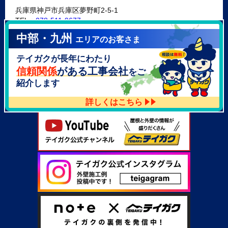
兵庫県神戸市兵庫区夢野町2-5-1
TEL：
078-511-9677
中部・九州
エリアのお客さま
テイガク泉北・泉南店
テイガクが長年にわたり
大阪府泉北郡忠岡町高月南3-14
TEL：
072-521-2637
信頼関係
がある工事会社
をご
紹介します
詳しくはこちら