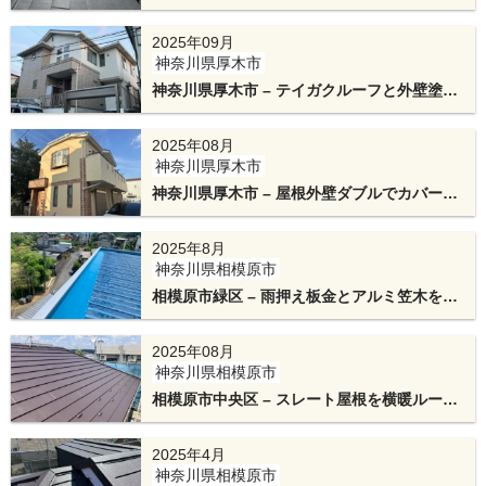
心。スーパーガルテクトで屋根カバー工法
2025年09月
神奈川県厚木市
神奈川県厚木市 – テイガクルーフと外壁塗装
で専門店の職人リフォーム
2025年08月
神奈川県厚木市
神奈川県厚木市 – 屋根外壁ダブルでカバー工
棟板金を被せて完成となります。棟板金の下地に
法メンテナンスフリーの超高耐久リフォーム
2025年8月
はテイガクオリジナルのエスヌキを使用しまし
神奈川県相模原市
た。長く安心してお過ごしいただける屋根に生ま
相模原市緑区 – 雨押え板金とアルミ笠木をガ
ルバリウム鋼板で交換工事
れ変わりました。
2025年08月
神奈川県相模原市
相模原市中央区 – スレート屋根を横暖ルーフ
αプレミアムSに屋根リフォームして快適に
2025年4月
神奈川県相模原市