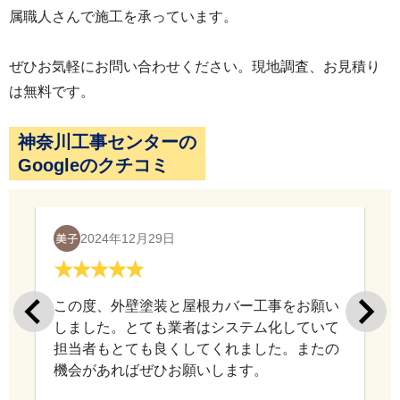
属職人さんで施工を承っています。
ぜひお気軽にお問い合わせください。現地調査、お見積り
は無料です。
神奈川工事センターの
Googleのクチコミ
外壁材（金属サイディング）を貼りあげていきま
す。ベージュ系の落ち着いた色調とモダンな横ラ
2024年12月29日
インのデザインで、お住まいの印象がガラリと新
しくなっています。
この度、外壁塗装と屋根カバー工事をお願い
しました。とても業者はシステム化していて
担当者もとても良くしてくれました。またの
機会があればぜひお願いします。