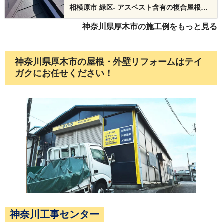
相模原市 緑区- アスベスト含有の複合屋根を
スーパーガルテクトでカバー工法
神奈川県厚木市の施工例をもっと見る
ベランダ周りの外壁（モルタル壁）に発生した激
神奈川県厚木市の屋根・外壁リフォームはテイ
しいひび割れと雨だれの状態がよくわかります。
ガクにお任せください！
これは壁内部の防水シートまで劣化させてしまう
一歩手前の状態です。
高圧洗浄をします。外壁カバー工法を行う前に、
神奈川工事センター
長年の汚れやコケをしっかり落とすことで、新し