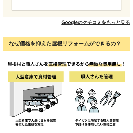
Googleのクチコミをもっと見る
目地や窓まわりの防水（シーリング）には、
SRH100/オートンイクシードを使用します。高い
なぜ価格を抑えた屋根リフォームができるの？
柔軟性を長期間維持するため、金属サイディング
の熱伸縮にもしっかり追従し、雨水の侵入を許し
ません。