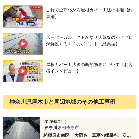
のように水が流れます。そのため、他の部分より
これで全部わかる屋根カバー工法の手順【総
も入念な防水処理が欠かせません。
集編】
スーパーガルテクトがなぜ人気なのか？プロ
が解説する１２のポイント【総集編】
屋根カバー工法後の断熱効果について【お客
様インタビュー】
新しい屋根材にアイジー工業のスーパーガルテク
トを1枚ずつ丁寧に葺き上げています。メーカーの
神奈川県厚木市と周辺地域のその他工事例
長期保証が付帯するので、次世代まで安心が続き
2026年02月
ます。
神奈川県相模原市
相模原市南区 – 大雨も、真夏の猛暑も、安