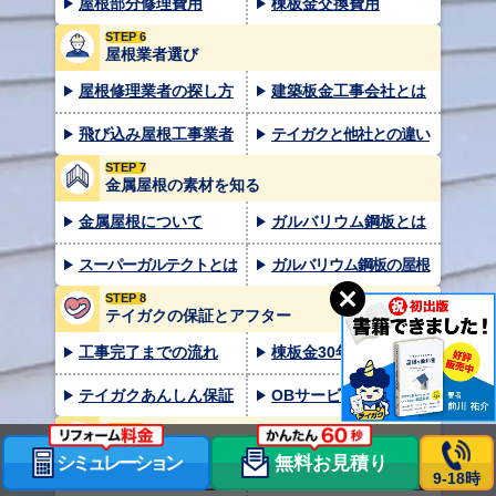
屋根部分修理費用
棟板金交換費用
STEP 6
屋根業者選び
屋根修理業者の探し方
建築板金工事会社とは
飛び込み屋根工事業者
テイガクと他社との違い
STEP 7
金属屋根の素材を知る
金属屋根について
ガルバリウム鋼板とは
スーパーガルテクトとは
ガルバリウム鋼板の屋根
STEP 8
テイガクの保証とアフター
工事完了までの流れ
棟板金30年保証
テイガクあんしん保証
OBサービス一覧
STEP 9
外壁工事を知る
シミュレーション
無料お見積り
9-18時
金属サイディングとは
金属サイディング単価表