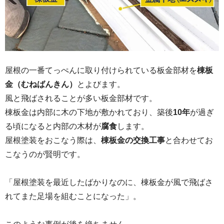
屋根の一番てっぺんに取り付けられている板金部材を
棟板
金（むねばんきん）
とよびます。
風と飛ばされることが多い板金部材です。
棟板金は内部に木の下地が敷かれており、築後
10年
が過ぎ
る頃になると内部の木材が
腐食
します。
屋根塗装をおこなう際は、
棟板金の交換工事
と合わせてお
こなうのが賢明です。
「屋根塗装を最近したばかりなのに、棟板金が風で飛ばさ
れてまた足場を組むことになった」。