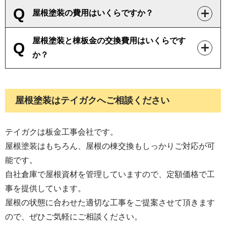
屋根塗装の費用はいくらですか？
7.
瓦棒（トタン屋根）の修理方法と手順
屋根塗装と棟板金の交換費用はいくらです
か？
8.
波型スレートの改修方法と手順
悪質な飛び込み屋根修理業者の業務停止
9.
屋根塗装はテイガクへご相談ください
命令事例と注意点
テイガクは板金工事会社です。
屋根塗装はもちろん、屋根の棟交換もしっかりご対応が可
能です。
自社倉庫で屋根資材を管理していますので、定額価格で工
事を提供しています。
屋根の状態に合わせた適切な工事をご提案させて頂きます
ので、ぜひご気軽にご相談ください。