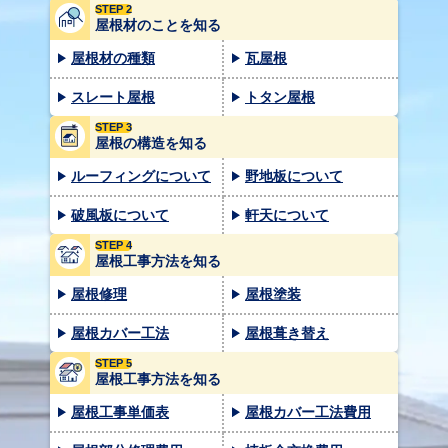
STEP 2
屋根材のことを知る
屋根材の種類
瓦屋根
スレート屋根
トタン屋根
STEP 3
屋根の構造を知る
ルーフィングについて
野地板について
破風板について
軒天について
STEP 4
屋根工事方法を知る
屋根修理
屋根塗装
屋根カバー工法
屋根葺き替え
STEP 5
屋根工事方法を知る
屋根工事単価表
屋根カバー工法費用