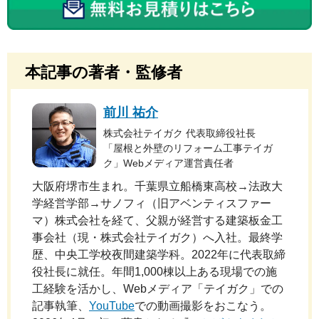
本記事の著者・監修者
前川 祐介
株式会社テイガク 代表取締役社長
「屋根と外壁のリフォーム工事テイガ
ク」Webメディア運営責任者
大阪府堺市生まれ。千葉県立船橋東高校→法政大
学経営学部→サノフィ（旧アベンティスファー
マ）株式会社を経て、父親が経営する建築板金工
事会社（現・株式会社テイガク）へ入社。最終学
歴、中央工学校夜間建築学科。2022年に代表取締
役社長に就任。年間1,000棟以上ある現場での施
工経験を活かし、Webメディア「テイガク」での
記事執筆、
YouTube
での動画撮影をおこなう。