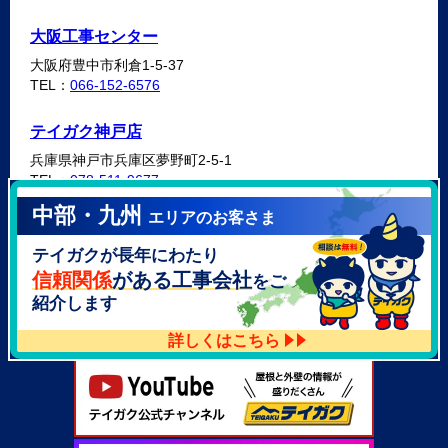
大阪工事センター
大阪府豊中市利倉1-5-37
TEL：
066-152-6576
テイガク神戸店
兵庫県神戸市兵庫区夢野町2-5-1
TEL：
078-511-9677
中部・九州
エリアのお客さま
テイガク泉北・泉南店
テイガクが長年にわたり
大阪府泉北郡忠岡町高月南3-14
TEL：
072-521-2637
信頼関係
がある工事会社
をご
紹介します
詳しくはこちら