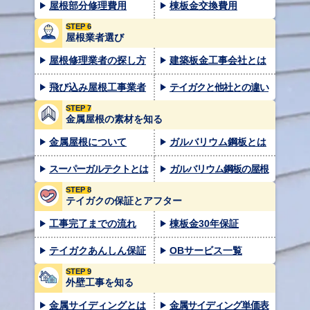
屋根部分修理費用
棟板金交換費用
STEP 6
屋根業者選び
屋根修理業者の探し方
建築板金工事会社とは
飛び込み屋根工事業者
テイガクと他社との違い
STEP 7
金属屋根の素材を知る
金属屋根について
ガルバリウム鋼板とは
スーパーガルテクトとは
ガルバリウム鋼板の屋根
STEP 8
テイガクの保証とアフター
工事完了までの流れ
棟板金30年保証
テイガクあんしん保証
OBサービス一覧
STEP 9
外壁工事を知る
金属サイディングとは
金属サイディング単価表