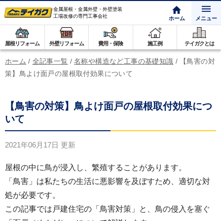
金属屋根・金属外壁・外壁塗装
工場改修の専門工事会社
ホーム
メニュー
屋根リフォーム
外壁リフォーム
費用・保険
施工例
テイガクとは
ホーム
/
全記事一覧
/
名称や構造など工事の基礎知識
/
【鳥害の対
策】鳥よけ面戸の屋根取付効果について
【鳥害の対策】鳥よけ面戸の屋根取付効果につ
いて
2021年06月17日
更新
屋根の中に鳥が浸入し、繁殖することがあります。
「鳥害」は私たちの生活に悪影響を及ぼすため、適切な対
処が必要です。
この記事では戸建住宅の「鳥害対策」と、鳥の侵入を塞ぐ