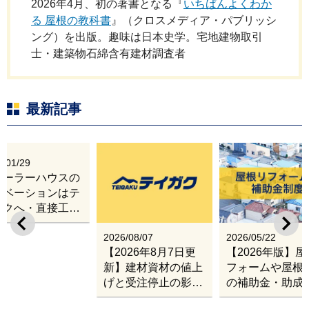
2026年4月、初の著書となる『
いちばんよくわか
る 屋根の教科書
』（クロスメディア・パブリッシ
ング）を出版。趣味は日本史学。宅地建物取引
士・建築物石綿含有建材調査者
最新記事
6/01/29
レーラーハウスの
ノベーションはテ
ガクへ・直接工事
出張改修サービス
2026/08/07
2026/05/22
【2026年8月7日更
【2026年版】
新】建材資材の値上
フォームや屋根
げと受注停止の影響
の補助金・助成
｜塗料・屋根材・シ
業