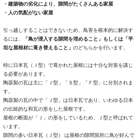
・建築物の劣化により、隙間がたくさんある家屋
・人の気配がない家屋
引っ越しすることはできないため、鳥害を根本的に解決す
るには、
「鳥が浸入する隙間を埋めること」もしくは「平
坦な屋根材に葺き替えること」
のどちらかを行います。
特に日本瓦（Ｊ型）で葺かれた屋根には十分な対策を講じ
る必要があります。
陶器製の瓦は主に「Ｊ型」「Ｓ型」「Ｆ型」に分別されま
す。
陶器製の瓦の中で「Ｊ型」は日本瓦であり、いわゆる日本
の伝統的な和瓦の形をした屋根です。
屋根の断面が「Ｊ」の形をしているため、Ｊ型と呼ばれて
います。
隙間の多い日本瓦（Ｊ型） は屋根の隙間箇所に鳥が好んで