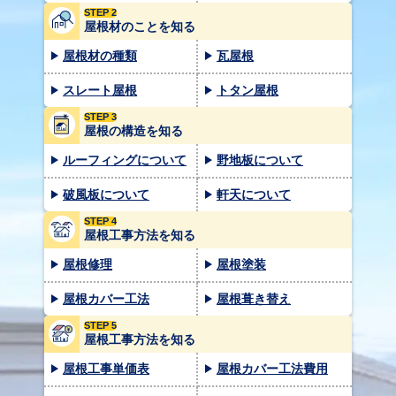
STEP 2
屋根材のことを知る
屋根材の種類
瓦屋根
スレート屋根
トタン屋根
STEP 3
屋根の構造を知る
ルーフィングについて
野地板について
破風板について
軒天について
STEP 4
屋根工事方法を知る
屋根修理
屋根塗装
屋根カバー工法
屋根葺き替え
STEP 5
屋根工事方法を知る
屋根工事単価表
屋根カバー工法費用