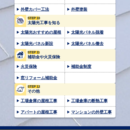
外壁カバー工法
外壁塗装
STEP 10
太陽光工事を知る
太陽光おすすめの屋根
太陽光パネル脱着
太陽光パネル新設
太陽光パネル撤去
STEP 11
補助金や火災保険
火災保険
補助金制度
窓リフォーム補助金
STEP 12
その他
工場倉庫の屋根工事
工場倉庫の断熱工事
アパートの屋根工事
マンションの外壁工事