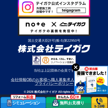
国土交通大臣許可(般-5)第22950号
当社は上記団体の会員です
会社情報
OBのお客様へ
職人募集
求人情報
利用規約
プライバシーポリシー
© 2026 株式会社テイガク All rights reserved.
シミュレーション
無料お見積り
9-18時