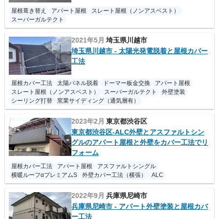
屋根葺き替え
アパート屋根
スレート屋根（ノンアスベスト）
スーパーガルテクト
2021年5月
埼玉県川越市
埼玉県川越市 - 太陽光発電脱着と屋根カバー
工法
屋根カバー工法
太陽パネル脱着
ドーマー板金交換
アパート屋根
スレート屋根（ノンアスベスト）
スーパーガルテクト
外壁塗装
シーリング打替
窯業サイディング（通気層有）
2023年2月
東京都渋谷区
東京都渋谷区-ALC外壁とアスファルトシン
グルのアパート屋根と外壁をカバー工法でリ
フォーム
屋根カバー工法
アパート屋根
アスファルトシングル
横暖ルーフαプレミアムS
外壁カバー工法（横張）
ALC
2022年9月
兵庫県尼崎市
兵庫県尼崎市 - アパート外壁塗装と屋根カバ
ー工法