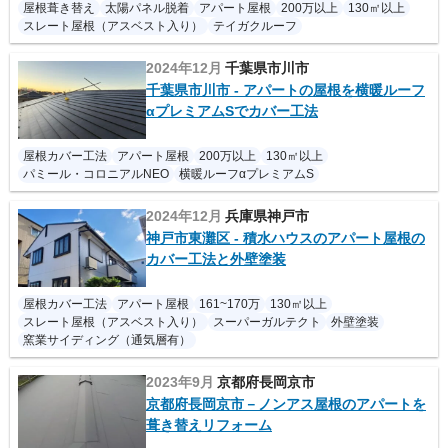
屋根葺き替え
太陽パネル脱着
アパート屋根
200万以上
130㎡以上
スレート屋根（アスベスト入り）
テイガクルーフ
2024年12月
千葉県市川市
千葉県市川市 - アパートの屋根を横暖ルーフ
αプレミアムSでカバー工法
屋根カバー工法
アパート屋根
200万以上
130㎡以上
パミール・コロニアルNEO
横暖ルーフαプレミアムS
2024年12月
兵庫県神戸市
神戸市東灘区 - 積水ハウスのアパート屋根の
カバー工法と外壁塗装
屋根カバー工法
アパート屋根
161~170万
130㎡以上
スレート屋根（アスベスト入り）
スーパーガルテクト
外壁塗装
窯業サイディング（通気層有）
2023年9月
京都府長岡京市
京都府長岡京市－ノンアス屋根のアパートを
葺き替えリフォーム