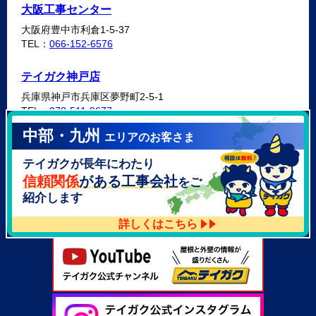
大阪工事センター
大阪府豊中市利倉1-5-37
TEL：
066-152-6576
テイガク神戸店
兵庫県神戸市兵庫区夢野町2-5-1
TEL：
078-511-9677
中部・九州
エリアのお客さま
テイガク泉北・泉南店
テイガクが長年にわたり
大阪府泉北郡忠岡町高月南3-14
TEL：
072-521-2637
信頼関係
がある工事会社
をご
紹介します
詳しくはこちら