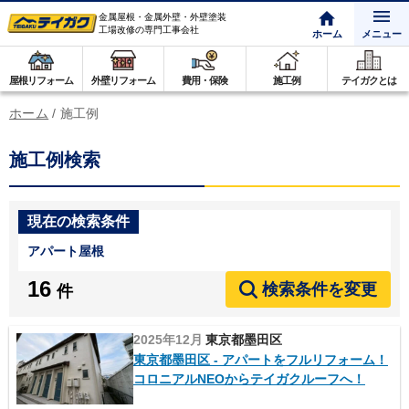
金属屋根・金属外壁・外壁塗装
工場改修の専門工事会社
ホーム
メニュー
屋根リフォーム
外壁リフォーム
費用・保険
施工例
テイガクとは
ホーム
/
施工例
施工例検索
現在の検索条件
アパート屋根
16
検索条件を変更
件
2025年12月
東京都墨田区
東京都墨田区 - アパートをフルリフォーム！
コロニアルNEOからテイガクルーフへ！