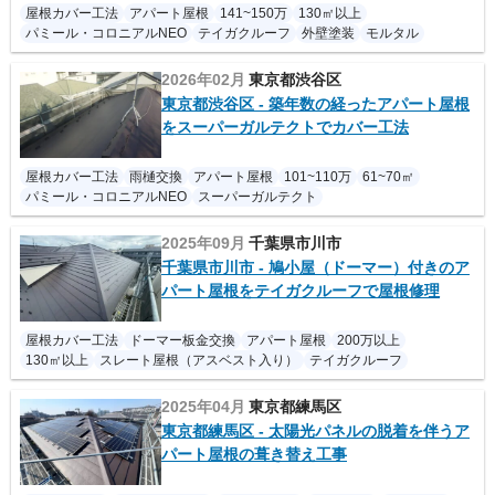
屋根カバー工法
アパート屋根
141~150万
130㎡以上
パミール・コロニアルNEO
テイガクルーフ
外壁塗装
モルタル
2026年02月
東京都渋谷区
東京都渋谷区 - 築年数の経ったアパート屋根
をスーパーガルテクトでカバー工法
屋根カバー工法
雨樋交換
アパート屋根
101~110万
61~70㎡
パミール・コロニアルNEO
スーパーガルテクト
2025年09月
千葉県市川市
千葉県市川市 - 鳩小屋（ドーマー）付きのア
パート屋根をテイガクルーフで屋根修理
屋根カバー工法
ドーマー板金交換
アパート屋根
200万以上
130㎡以上
スレート屋根（アスベスト入り）
テイガクルーフ
2025年04月
東京都練馬区
東京都練馬区 - 太陽光パネルの脱着を伴うア
パート屋根の葺き替え工事