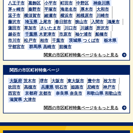
八王子市
葛飾区
小平市
町田市
中野区
神奈川県
茅ヶ崎市
秦野市
平塚市
海老名市
厚木市
大和市
逗子市
横須賀市
綾瀬市
横浜市
相模原市
川崎市
藤沢市
埼玉県
上尾市
春日部市
狭山市
入間市
鴻巣市
蓮田市
草加市
さいたま市
川口市
川越市
所沢市
越谷市
千葉県
木更津市
市原市
袖ケ浦市
船橋市
市川市
松戸市
柏市
千葉市
茨城県
つくば市
栃木県
宇都宮市
群馬県
高崎市
前橋市
関東の市区町村特集ページをもっと見る
関西の市区町村特集ページ
大阪府
茨木市
堺市
大阪市
東大阪市
豊中市
枚方市
吹田市
高槻市
兵庫県
明石市
姫路市
尼崎市
神戸市
西宮市
京都府
京都市
奈良県
奈良市
和歌山県
和歌山市
滋賀県
大津市
関西の市区町村特集ページをもっと見る