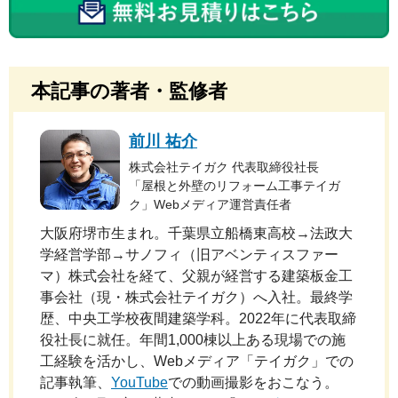
本記事の著者・監修者
前川 祐介
株式会社テイガク 代表取締役社長
「屋根と外壁のリフォーム工事テイガ
ク」Webメディア運営責任者
大阪府堺市生まれ。千葉県立船橋東高校→法政大
学経営学部→サノフィ（旧アベンティスファー
マ）株式会社を経て、父親が経営する建築板金工
事会社（現・株式会社テイガク）へ入社。最終学
歴、中央工学校夜間建築学科。2022年に代表取締
役社長に就任。年間1,000棟以上ある現場での施
工経験を活かし、Webメディア「テイガク」での
記事執筆、
YouTube
での動画撮影をおこなう。