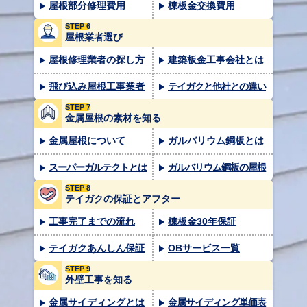
屋根部分修理費用
棟板金交換費用
STEP 6
屋根業者選び
屋根修理業者の探し方
建築板金工事会社とは
飛び込み屋根工事業者
テイガクと他社との違い
STEP 7
金属屋根の素材を知る
金属屋根について
ガルバリウム鋼板とは
スーパーガルテクトとは
ガルバリウム鋼板の屋根
STEP 8
テイガクの保証とアフター
工事完了までの流れ
棟板金30年保証
テイガクあんしん保証
OBサービス一覧
STEP 9
外壁工事を知る
金属サイディングとは
金属サイディング単価表