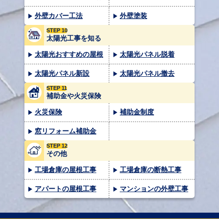
外壁カバー工法
外壁塗装
STEP 10
太陽光工事を知る
太陽光おすすめの屋根
太陽光パネル脱着
太陽光パネル新設
太陽光パネル撤去
STEP 11
補助金や火災保険
火災保険
補助金制度
窓リフォーム補助金
STEP 12
その他
工場倉庫の屋根工事
工場倉庫の断熱工事
アパートの屋根工事
マンションの外壁工事