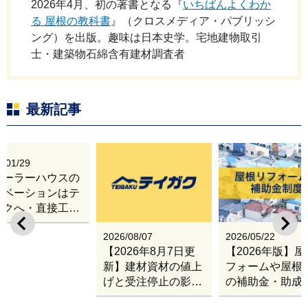
2026年4月、初の著書となる『
いちばんよくわか
る 屋根の教科書
』（クロスメディア・パブリッシ
ング）を出版。趣味は日本史学。宅地建物取引
士・建築物石綿含有建材調査者
最新記事
6/01/29
レーラーハウスの
ノベーションはテ
ガクへ・直接工事
出張改修サービス
2026/08/07
2026/05/22
【2026年8月7日更
【2026年版】
新】建材資材の値上
フォームや屋根
げと受注停止の影響
の補助金・助成
｜塗料・屋根材・シ
業