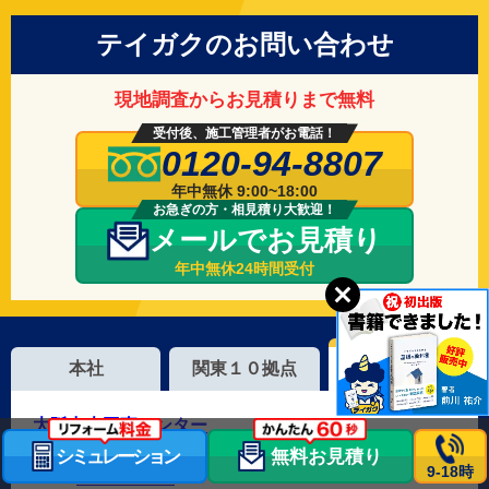
テイガクのお問い合わせ
現地調査からお見積りまで無料
受付後、施工管理者がお電話！
0120-94-8807
年中無休 9:00~18:00
お急ぎの方・相見積り大歓迎！
メールでお見積り
年中無休24時間受付
本社
関東１０拠点
関西４拠点
大阪中央工事センター
シミュレーション
無料お見積り
大阪府堺市堺区八千代通4-13
9-18時
TEL：
072-275-7246