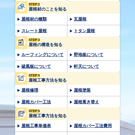
STEP 2
屋根材のことを知る
屋根材の種類
瓦屋根
スレート屋根
トタン屋根
STEP 3
屋根の構造を知る
ルーフィングについて
野地板について
破風板について
軒天について
STEP 4
屋根工事方法を知る
屋根修理
屋根塗装
屋根カバー工法
屋根葺き替え
STEP 5
屋根工事方法を知る
屋根工事単価表
屋根カバー工法費用