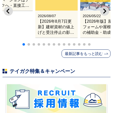
ガクへ・直接工事
出張改修サービス
2026/08/07
2026/05/22
【2026年8月7日更
【2026年版】
新】建材資材の値上
フォームや屋根
げと受注停止の影響
の補助金・助成
｜塗料・屋根材・シ
業
ンナー・断熱材・ル
ーフィングの値上げ
最新記事をもっと読む
と材料入手困難・出
荷停止へ
テイガク特集＆キャンペーン