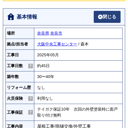
基本情報
閉じる
場所
奈良県
奈良市
拠点/担当者
大阪中央工事センター
/ 森本
工事日
2025年05月
工事日数
約45日
築年数
30〜40年
リフォーム歴
なし
火災保険
利用なし
テイガク保証10年 次回の外壁塗装時に面戸
工事保証
取り付け無料
屋根工事
/
雨樋交換
/
外壁工事
工事内容