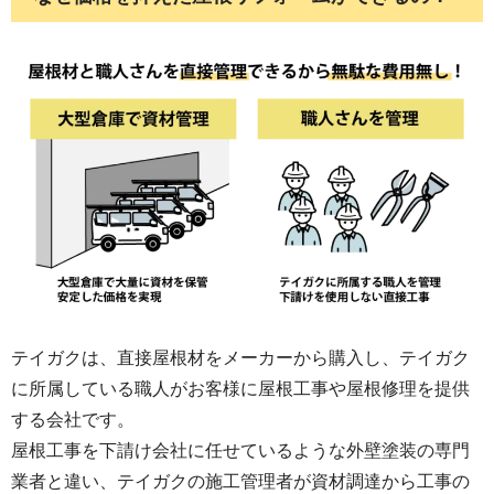
した後、透湿性塗料を2回塗りします。
外壁塗装は合計3回塗りします。塗膜が厚く付くこ
とで、塗料の耐久性も上がります。また艶による
ムラも消え綺麗な仕上がりになります。
テイガクは、直接屋根材をメーカーから購入し、テイガク
に所属している職人がお客様に屋根工事や屋根修理を提供
する会社です。
屋根工事を下請け会社に任せているような外壁塗装の専門
業者と違い、テイガクの施工管理者が資材調達から工事の