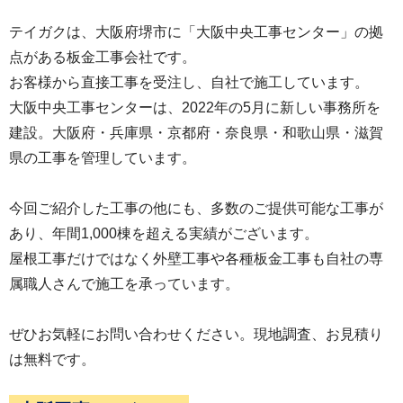
雨どいの交換も行いました。雨どいの耐用年数は
テイガクは、大阪府堺市に「大阪中央工事センター」の拠
20年から25年と言われています。壊れてしまう前
点がある板金工事会社です。
に、屋根工事と一緒に交換することをおすすめし
お客様から直接工事を受注し、自社で施工しています。
ます。
大阪中央工事センターは、2022年の5月に新しい事務所を
建設。大阪府・兵庫県・京都府・奈良県・和歌山県・滋賀
県の工事を管理しています。
今回ご紹介した工事の他にも、多数のご提供可能な工事が
あり、年間1,000棟を超える実績がございます。
屋根工事だけではなく外壁工事や各種板金工事も自社の専
属職人さんで施工を承っています。
外壁塗装は最初高圧洗浄を行います。高圧洗浄を
行うことで既存の外壁についている苔や汚れ等を
ぜひお気軽にお問い合わせください。現地調査、お見積り
落とし塗料が載りやすくなります。
は無料です。