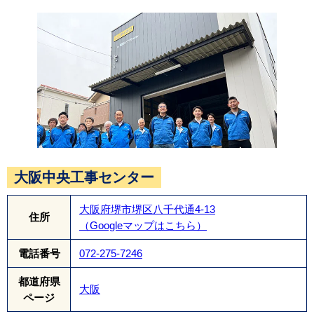
換気棟を設置することで熱や湿気を外に排出して
くれるため、野地板も長持ちさせることが出来ま
す。
大阪中央工事センター
大阪府堺市堺区八千代通4-13
住所
（Googleマップはこちら）
電話番号
072-275-7246
都道府県
大阪
ページ