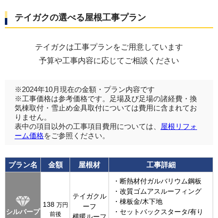
テイガクの選べる屋根工事プラン
テイガクは工事プランをご用意しています
予算や工事内容に応じてご相談ください
※2024年10月現在の金額・プラン内容です
※工事価格は参考価格です。足場及び足場の諸経費・換
気棟取付・雪止め金具取付については費用に含まれてお
りません。
表中の項目以外の工事項目費用については、
屋根リフォ
ーム価格
をご参照ください。
プラン名
金額
屋根材
工事詳細
・断熱材付ガルバリウム鋼板
・改質ゴムアスルーフィング
テイガクル
・棟板金/木下地
138
万円
ーフ
シルバープ
・セットバックスタータ/有り
前後
横暖ルーフ