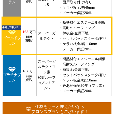
ラン
（税込）
・面戸取り付け/有り
αS
・ケラバ板金/幅45mm
・メーカー保証20年
・断熱材付エスジーエル鋼板
・高耐久ルーフィング
今回の工事プラン
163
万円
スーパーガ
・棟板金/金属下地
前後
ゴールドプ
ルテクト
・セットバックスタータ/有り
（税込）
ラン
・ケラバ板金/幅110mm
・メーカー保証20年
・断熱材付エスジーエル鋼板
スーパーガ
・高耐久ルーフィング
ルテクトフ
・棟板金/金属下地
187
万円
ッ素
プラチナプ
・セットバックスタータ/有り
前後
横暖ルーフ
ラン
（税込）
・ケラバ板金/幅110mm
αプレミア
・色あせ保証20年（フッ素）
ムS
・メーカー保証20年
価格をもっと抑えたいなら
ブロンズプランもございます！