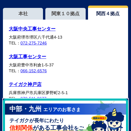
本社
関東１０拠点
関西４拠点
大阪中央工事センター
大阪府堺市堺区八千代通4-13
TEL：
072-275-7246
大阪工事センター
大阪府豊中市利倉1-5-37
TEL：
066-152-6576
テイガク神戸店
兵庫県神戸市兵庫区夢野町2-5-1
TEL：
078-511-9677
中部・九州
エリアのお客さま
テイガク泉北・泉南店
テイガクが長年にわたり
大阪府泉北郡忠岡町高月南3-14
TEL：
072-521-2637
信頼関係
がある工事会社
をご