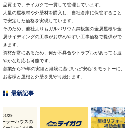
品質まで、テイガクで一貫して管理しています。
デザイン性の高い家が、スーパーガルテクトのカ
大量の屋根材や外壁材を購入し、自社倉庫に保管すること
バー工法と外壁塗装で、素敵な姿に生まれ変わり
で安定した価格を実現しています。
そのため、他社よりもガルバリウム鋼板製の金属屋根や金
ました。
属サイディングの工事がお求めやすい工事価格で提供がで
きます。
資材が常にあるため、何か不具合やトラブルがあっても速
やかな対応も可能です。
創業から25年の実績と経験に基づいた”安心”をモットーに、
お客様と屋根と外壁を見守り続けます。
最新記事
6/01/29
レーラーハウスの
ノベーションはテ