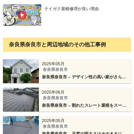
テイガク屋根修理が良い理由
奈良県奈良市と周辺地域のその他工事例
2025年05月
奈良県奈良市
棟板金の下地にはアルミ製のエスヌキを使用しま
奈良県奈良市 – デザイン性の高い家がさらに
す。水や熱に強く、棟板金をしっかりと固定でき
素敵な姿に屋根リフォームと外壁塗装
2025年06月
るテイガクオリジナルの下地材になります。
奈良県奈良市
奈良県奈良市 – 割れたスレート屋根をスーパ
ーガルテクトで屋根カバー工法
2025年05月
奈良県奈良市
奈良県奈良市 – 天窓の明るさはそのままに、