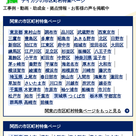
テイガクの市区町村特集ページ
工事例・動画・助成金・拠点情報・お客様の声を掲載中
関東の市区町村特集ページ
東京都
東村山市
調布市
品川区
武蔵野市
西東京市
三鷹市
豊島区
多摩市
昭島市
あきる野市
北区
日野市
新宿区
狛江市
江東区
府中市
稲城市
世田谷区
大田区
練馬区
江戸川区
足立区
杉並区
板橋区
八王子市
葛飾区
小平市
町田市
中野区
神奈川県
逗子市
茅ヶ崎市
秦野市
平塚市
海老名市
厚木市
大和市
横須賀市
綾瀬市
横浜市
相模原市
川崎市
藤沢市
埼玉県
上尾市
春日部市
狭山市
入間市
鴻巣市
蓮田市
草加市
さいたま市
川口市
川越市
所沢市
越谷市
千葉県
木更津市
市原市
袖ケ浦市
船橋市
市川市
松戸市
柏市
千葉市
茨城県
つくば市
栃木県
宇都宮市
群馬県
高崎市
前橋市
関東の市区町村特集ページをもっと見る
関西の市区町村特集ページ