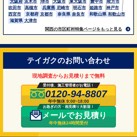
大阪府
茨木市
堺市
大阪市
東大阪市
豊中市
枚方市
吹田市
高槻市
兵庫県
尼崎市
明石市
姫路市
神戸市
西宮市
京都府
京都市
奈良県
奈良市
和歌山県
和歌山市
滋賀県
大津市
関西の市区町村特集ページをもっと見る
テイガクのお問い合わせ
現地調査からお見積りまで無料
受付後、施工管理者がお電話！
0120-94-8807
年中無休 9:00~18:00
お急ぎの方・相見積り大歓迎！
メールでお見積り
年中無休24時間受付