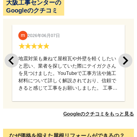
大阪工事センターの
Googleのクチコミ
2026年06月07日
シャッターなどの鉄の部分は塗膜の密着を良くす
るため、ケレンがけをした後、弱溶剤シリコン樹
地震対策も兼ねて屋根瓦や外壁を軽くしたい
脂塗料を２回塗装します。
と思い、業者を探していた際にテイガクさん
を見つけました。YouTubeで工事方法や施工
材料について詳しく解説されており、信頼で
きると感じて工事をお願いしました。 工事中
もこちらの相談に丁寧に対応していただき、
意図を汲み取りながら進めていただけたので
安心してお任せできました。 仕上がりにも満
Googleのクチコミをもっと見る
足しており、工事をお願いして本当に良かっ
たと思っています。 このたびは施工していた
軒天も塗膜の密着を良くするため、ケレンがけを
だき、ありがとうございました。
なぜ価格を抑えた屋根リフォームができるの？