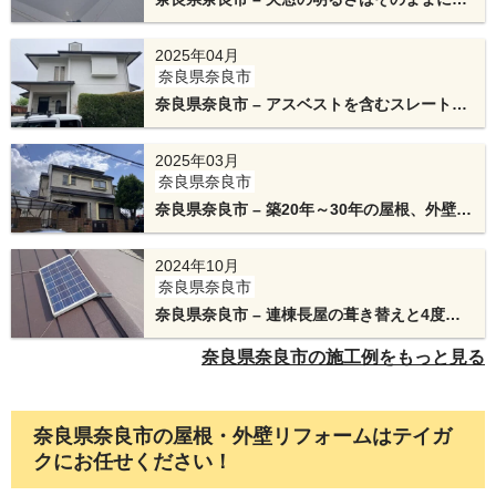
断熱材一体型の金属屋根へのカバー工法
2025年04月
奈良県奈良市
奈良県奈良市 – アスベストを含むスレート屋
根をスーパーガルテクトで屋根葺き替えと外
壁塗装
2025年03月
奈良県奈良市
奈良県奈良市 – 築20年～30年の屋根、外壁を
アイジー工業のスーパーガルテクトフッ素と
フィネストーンⅡでカバー工法
2024年10月
奈良県奈良市
下屋根と外壁が接する箇所は雨漏りが発生しやす
奈良県奈良市 – 連棟長屋の葺き替えと4度塗
いため、慎重に雨仕舞いの処置を施します。こち
りの外壁パターン塗装
奈良県奈良市の施工例をもっと見る
らの部分もエスヌキを使用します。
奈良県奈良市の屋根・外壁リフォームはテイガ
クにお任せください！