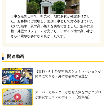
ルーフィング（防水シート）を敷きます。今回は
工事を進める中で、軒先の下地に腐食が確認されまし
ニューライナーを使用しました。優れた防水性と
た。お客様にご説明し、追加工事として対応させていた
だいた結果、質の高い施工を実現できました。無事に屋
耐久性を誇る下葺材です。
根・外壁のリフォームが完了し、デザイン性の高い家が
さらに素敵な姿になり良かったです。
関連動画
【無料・AI】外壁塗装のシュミレーションが
簡単にできる・外壁塗装時の色選び
新規屋根材はアイジー工業のスーパーガルテクト
スーパーガルテクトがなぜ人気なのか？プロ
です。断熱材一体型の金属屋根で耐久性も高く、
が解説する１２のポイント【総集編】
テイガクでも人気のある屋根材です。