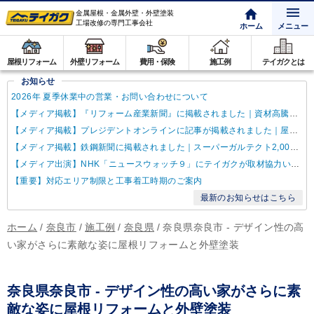
金属屋根・金属外壁・外壁塗装
工場改修の専門工事会社
ホーム
メニュー
屋根リフォーム
外壁リフォーム
費用・保険
施工例
テイガクとは
お知らせ
2026年 夏季休業中の営業・お問い合わせについて
【メディア掲載】『リフォーム産業新聞』に掲載されました｜資材高騰・納期遅延に対するテイガクの取り組み
【メディア掲載】プレジデントオンラインに記事が掲載されました｜屋根点検商法について解説
【メディア掲載】鉄鋼新聞に掲載されました｜スーパーガルテクト2,000万㎡達成
【メディア出演】NHK「ニュースウォッチ９」にテイガクが取材協力いたしました
【重要】対応エリア制限と工事着工時期のご案内
最新のお知らせはこちら
ホーム
/
奈良市
/
施工例
/
奈良県
/
奈良県奈良市 - デザイン性の高
い家がさらに素敵な姿に屋根リフォームと外壁塗装
奈良県奈良市 - デザイン性の高い家がさらに素
敵な姿に屋根リフォームと外壁塗装