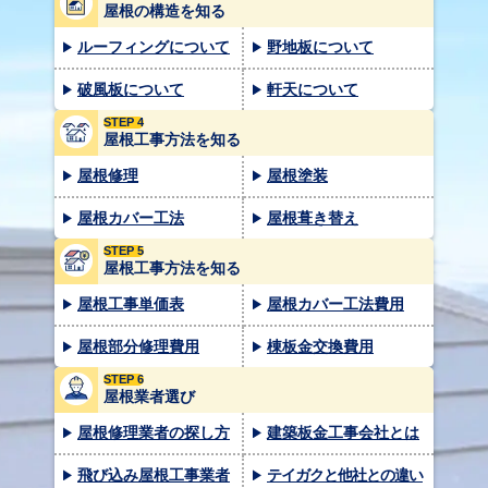
屋根の構造を知る
ルーフィングについて
野地板について
破風板について
軒天について
STEP 4
屋根工事方法を知る
屋根修理
屋根塗装
屋根カバー工法
屋根葺き替え
STEP 5
屋根工事方法を知る
屋根工事単価表
屋根カバー工法費用
屋根部分修理費用
棟板金交換費用
STEP 6
屋根業者選び
屋根修理業者の探し方
建築板金工事会社とは
飛び込み屋根工事業者
テイガクと他社との違い