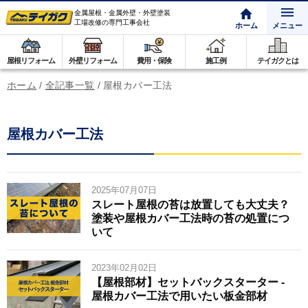
金属屋根・金属外壁・外壁塗装
工場改修の専門工事会社
ホーム
メニュー
屋根リフォーム
外壁リフォーム
費用・保険
施工例
テイガクとは
ホーム
/
全記事一覧
/
屋根カバー工法
屋根カバー工法
2025年07月07日
スレート屋根の苔は放置しても大丈夫？
塗装や屋根カバー工法時の苔の処置につ
いて
2023年02月02日
【屋根部材】セットバックスターター -
屋根カバー工法で用いたい板金部材