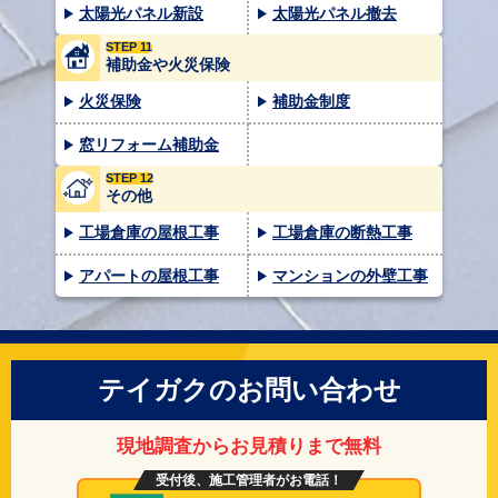
太陽光パネル新設
太陽光パネル撤去
STEP 11
補助金や火災保険
火災保険
補助金制度
窓リフォーム補助金
STEP 12
その他
工場倉庫の屋根工事
工場倉庫の断熱工事
アパートの屋根工事
マンションの外壁工事
テイガクのお問い合わせ
現地調査からお見積りまで無料
受付後、施工管理者がお電話！