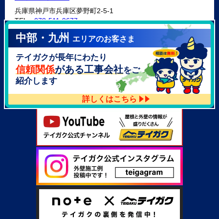
兵庫県神戸市兵庫区夢野町2-5-1
TEL：
078-511-9677
中部・九州
エリアのお客さま
テイガク泉北・泉南店
テイガクが長年にわたり
大阪府泉北郡忠岡町高月南3-14
TEL：
072-521-2637
信頼関係
がある工事会社
をご
紹介します
詳しくはこちら