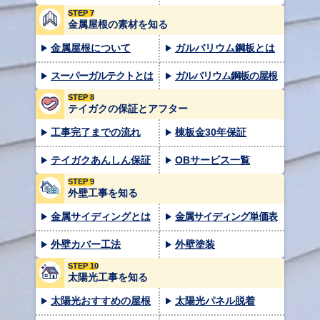
STEP 7
金属屋根の素材を知る
金属屋根について
ガルバリウム鋼板とは
スーパーガルテクトとは
ガルバリウム鋼板の屋根
STEP 8
テイガクの保証とアフター
工事完了までの流れ
棟板金30年保証
テイガクあんしん保証
OBサービス一覧
STEP 9
外壁工事を知る
金属サイディングとは
金属サイディング単価表
外壁カバー工法
外壁塗装
STEP 10
太陽光工事を知る
太陽光おすすめの屋根
太陽光パネル脱着