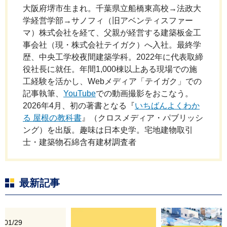
大阪府堺市生まれ。千葉県立船橋東高校→法政大
学経営学部→サノフィ（旧アベンティスファー
10.
屋根カバー工法の工事日数
マ）株式会社を経て、父親が経営する建築板金工
事会社（現・株式会社テイガク）へ入社。最終学
歴、中央工学校夜間建築学科。2022年に代表取締
トタン屋根をカバー工法するときの工事
11.
役社長に就任。年間1,000棟以上ある現場での施
手順
工経験を活かし、Webメディア「テイガク」での
記事執筆、
YouTube
での動画撮影をおこなう。
野地板（コンパネ）増し張り屋根カバー
12.
2026年4月、初の著書となる『
いちばんよくわか
工法について
る 屋根の教科書
』（クロスメディア・パブリッシ
ング）を出版。趣味は日本史学。宅地建物取引
屋根カバー工法で断熱効果や遮熱効果は
13.
士・建築物石綿含有建材調査者
得られるのか？
大型台風に耐えられる屋根カバー工法を
14.
おこなうには
最新記事
15.
日本最古？の屋根カバー工法
6/01/29