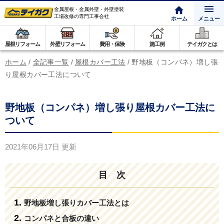
金属屋根・金属外壁・外壁塗装
工場改修の専門工事会社
ホーム
メニュー
屋根リフォーム
外壁リフォーム
費用・保険
施工例
テイガクとは
ホーム
/
全記事一覧
/
屋根カバー工法
/
野地板（コンパネ）増し張
り屋根カバー工法について
野地板（コンパネ）増し張り屋根カバー工法に
ついて
2021年06月17日
更新
目 次
野地板増し張りカバー工法とは
コンパネと合板の違い