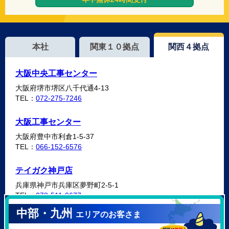
本社
関東１０拠点
関西４拠点
大阪中央工事センター
大阪府堺市堺区八千代通4-13
TEL：
072-275-7246
大阪工事センター
大阪府豊中市利倉1-5-37
TEL：
066-152-6576
テイガク神戸店
兵庫県神戸市兵庫区夢野町2-5-1
TEL：
078-511-9677
中部・九州
エリアのお客さま
テイガク泉北・泉南店