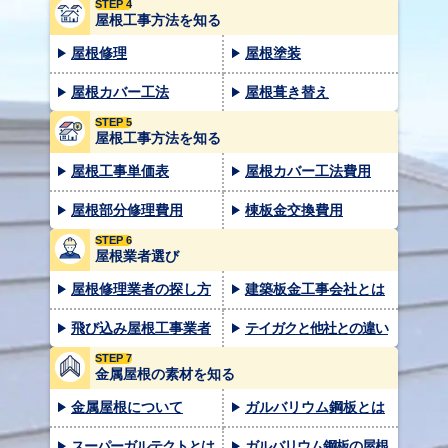
STEP 4
屋根工事方法を知る
屋根修理
屋根塗装
屋根カバー工法
屋根葺き替え
STEP 5
屋根工事方法を知る
屋根工事単価表
屋根カバー工法費用
屋根部分修理費用
棟板金交換費用
STEP 6
屋根業者選び
屋根修理業者の探し方
建築板金工事会社とは
飛び込み屋根工事業者
テイガクと他社との違い
STEP 7
金属屋根の素材を知る
金属屋根について
ガルバリウム鋼板とは
スーパーガルテクトとは
ガルバリウム鋼板の屋根