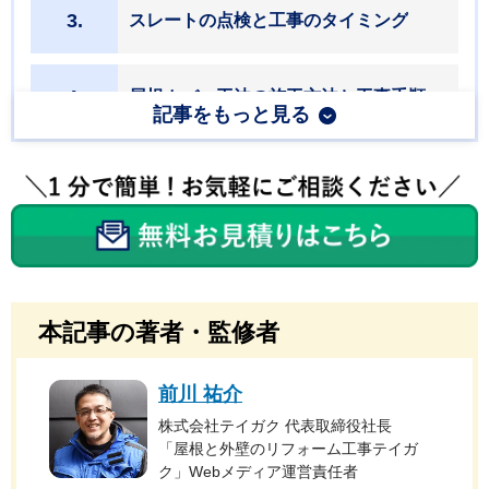
3.
スレートの点検と工事のタイミング
4.
屋根カバー工法の施工方法と工事手順
記事をもっと見る
5.
屋根カバー工法の費用と相場
6.
見積り書の見かたと注意点
7.
屋根カバー工法をおこなう業者の選び方
本記事の著者・監修者
前川 祐介
8.
おすすめのメーカーと屋根材
株式会社テイガク 代表取締役社長
「屋根と外壁のリフォーム工事テイガ
ク」Webメディア運営責任者
9.
屋根カバー工法の失敗例