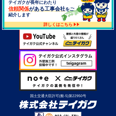
テイガクが長年にわたり
大阪府泉北郡忠岡町高月南3-14
TEL：
072-521-2637
信頼関係
がある工事会社
をご
紹介します
詳しくはこちら
国土交通大臣許可(般-5)第22950号