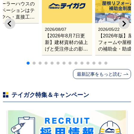
レーラーハウスの
セットバックスターター屋根カバー工法
16.
ノベーションはテ
で用いたい板金部材
ガクへ・直接工事
出張改修サービス
2026/08/07
2026/05/22
【2026年8月7日更
【2026年版】
新】建材資材の値上
フォームや屋根
げと受注停止の影響
の補助金・助成
｜塗料・屋根材・シ
業
ンナー・断熱材・ル
ーフィングの値上げ
最新記事をもっと読む
と材料入手困難・出
荷停止へ
テイガク特集＆キャンペーン