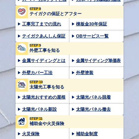
STEP 8
テイガクの保証とアフター
工事完了までの流れ
棟板金30年保証
テイガクあんしん保証
OBサービス一覧
STEP 9
外壁工事を知る
金属サイディングとは
金属サイディング単価表
外壁カバー工法
外壁塗装
STEP 10
太陽光工事を知る
太陽光おすすめの屋根
太陽光パネル脱着
太陽光パネル新設
太陽光パネル撤去
STEP 11
補助金や火災保険
火災保険
補助金制度