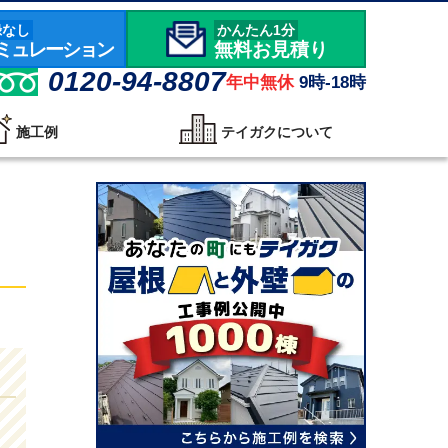
録なし
かんたん1分
ミュレーション
無料お見積り
0120-94-8807
年中無休
9時-18時
施工例
テイガクについて