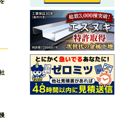
を
社
慢