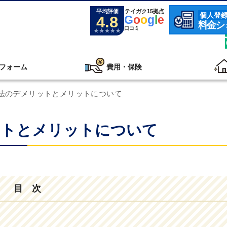
平均評価
テイガク15拠点
個人登
4.8
G
o
o
g
l
e
料金シ
口コミ
フォーム
費用・保険
法のデメリットとメリットについて
ットとメリットについて
目 次