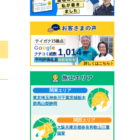
テイガク15拠点
G
o
o
g
l
e
1,014
件
クチコミ総数
4.8
平均評価
詳しくはこちら
関東エリア
東京
埼玉
神奈川
千葉
茨城
栃木
群馬
山梨
静岡
関西エリア
大阪
兵庫
京都
奈良
和歌山
三重
滋賀