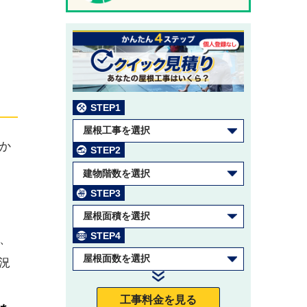
STEP1
屋根工事を選択
か
STEP2
建物階数を選択
STEP3
屋根面積を選択
STEP4
、
屋根面数を選択
況
工事料金を見る