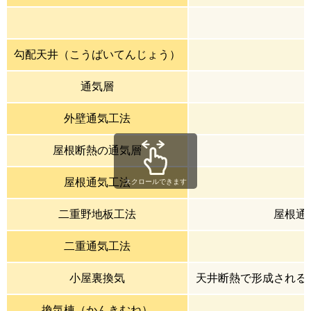
勾配天井（こうばいてんじょう）
通気層
外壁通気工法
屋根断熱の通気層
屋根通気工法
スクロールできます
二重野地板工法
屋根通
二重通気工法
小屋裏換気
天井断熱で形成される
換気棟（かんきむね）