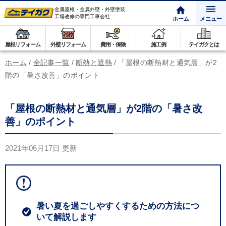
金属屋根・金属外壁・外壁塗装
工場改修の専門工事会社
ホーム
メニュー
屋根リフォーム
外壁リフォーム
費用・保険
施工例
テイガクとは
ホーム
/
全記事一覧
/
断熱と遮熱
/
「屋根の断熱材と通気層」が2
階の「暑さ改善」のポイント
「屋根の断熱材と通気層」が2階の「暑さ改
善」のポイント
2021年06月17日
更新
暑い夏を過ごしやすくするための方法につ
いて解説します