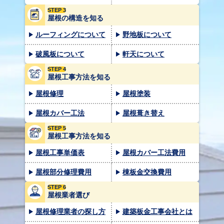
STEP 3
屋根の構造を知る
ルーフィングについて
野地板について
破風板について
軒天について
STEP 4
屋根工事方法を知る
屋根修理
屋根塗装
屋根カバー工法
屋根葺き替え
STEP 5
屋根工事方法を知る
屋根工事単価表
屋根カバー工法費用
屋根部分修理費用
棟板金交換費用
STEP 6
屋根業者選び
屋根修理業者の探し方
建築板金工事会社とは