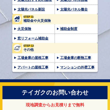
太陽光パネル新設
太陽光パネル撤去
STEP 11
補助金や火災保険
火災保険
補助金制度
窓リフォーム補助金
STEP 12
その他
工場倉庫の屋根工事
工場倉庫の断熱工事
アパートの屋根工事
マンションの外壁工事
テイガクのお問い合わせ
現地調査からお見積りまで無料