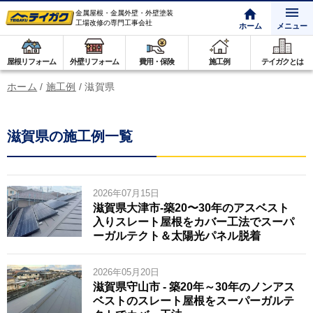
金属屋根・金属外壁・外壁塗装
工場改修の専門工事会社
ホーム
メニュー
屋根リフォーム
外壁リフォーム
費用・保険
施工例
テイガクとは
ホーム
/
施工例
/
滋賀県
滋賀県の施工例一覧
2026年07月15日
滋賀県大津市-築20〜30年のアスベスト
入りスレート屋根をカバー工法でスーパ
ーガルテクト＆太陽光パネル脱着
2026年05月20日
滋賀県守山市 - 築20年～30年のノンアス
ベストのスレート屋根をスーパーガルテ