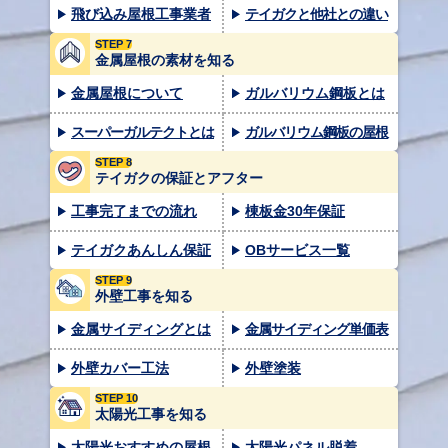
飛び込み屋根工事業者
テイガクと他社との違い
STEP 7
金属屋根の素材を知る
金属屋根について
ガルバリウム鋼板とは
スーパーガルテクトとは
ガルバリウム鋼板の屋根
STEP 8
テイガクの保証とアフター
工事完了までの流れ
棟板金30年保証
テイガクあんしん保証
OBサービス一覧
STEP 9
外壁工事を知る
金属サイディングとは
金属サイディング単価表
外壁カバー工法
外壁塗装
STEP 10
太陽光工事を知る
太陽光おすすめの屋根
太陽光パネル脱着