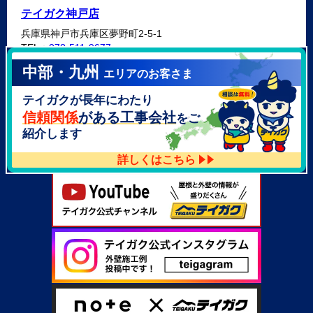
テイガク神戸店
兵庫県神戸市兵庫区夢野町2-5-1
TEL：
078-511-9677
中部・九州
エリアのお客さま
テイガク泉北・泉南店
テイガクが長年にわたり
大阪府泉北郡忠岡町高月南3-14
TEL：
072-521-2637
信頼関係
がある工事会社
をご
紹介します
詳しくはこちら