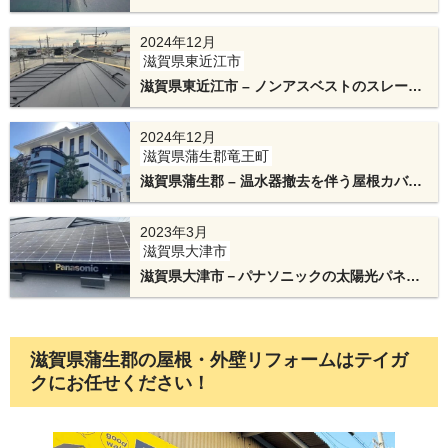
ト屋根を葺き替え工事
2024年12月
滋賀県東近江市
滋賀県東近江市 – ノンアスベストのスレート
棟板金の下地には、テイガクオリジナルの金属下
屋根をスーパーガルテクトフッ素で屋根カバ
地「エスヌキ」を使用し、しっかり固定します。
ー工法
2024年12月
滋賀県蒲生郡竜王町
滋賀県蒲生郡 – 温水器撤去を伴う屋根カバー
工法と外壁塗装
2023年3月
滋賀県大津市
滋賀県大津市－パナソニックの太陽光パネル
脱着と屋根カバー工法工事
滋賀県蒲生郡の屋根・外壁リフォームはテイガ
複合屋根のため、複雑な屋根面でしたが、板金で
クにお任せください！
綺麗に仕上げました。