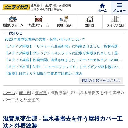
金属屋根・金属外壁・外壁塗装
工場改修の専門工事会社
ホーム
メニュー
屋根リフォーム
外壁リフォーム
費用・保険
施工例
テイガクとは
お知らせ
2026年 夏季休業中の営業・お問い合わせについて
【メディア掲載】『リフォーム産業新聞』に掲載されました｜資材高騰・納期遅延に対するテイガクの取り組み
【メディア掲載】プレジデントオンラインに記事が掲載されました｜屋根点検商法について解説
【メディア掲載】鉄鋼新聞に掲載されました｜スーパーガルテクト2,000万㎡達成
【メディア出演】NHK「ニュースウォッチ９」にテイガクが取材協力いたしました
【重要】対応エリア制限と工事着工時期のご案内
最新のお知らせはこちら
ホーム
/
施工例
/
滋賀県
/
滋賀県蒲生郡 - 温水器撤去を伴う屋根カ
バー工法と外壁塗装
滋賀県蒲生郡 - 温水器撤去を伴う屋根カバー工
法と外壁塗装