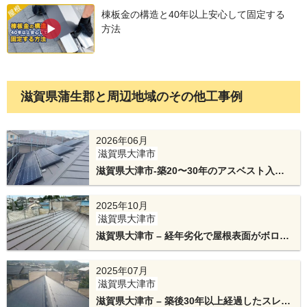
棟板金の構造と40年以上安心して固定する
方法
滋賀県蒲生郡と周辺地域のその他工事例
2026年06月
新しい屋根材は、スーパーガルテクトです。断熱
滋賀県大津市
滋賀県大津市-築20〜30年のアスベスト入り
性と耐久性に優れた屋根材で、テイガクでも人気
スレート屋根をカバー工法でスーパーガルテ
です。
クト＆太陽光パネル脱着
2025年10月
滋賀県大津市
滋賀県大津市 – 経年劣化で屋根表面がボロボ
ロになったセキスイかわらUをテイガクルー
フで葺き替え工事
2025年07月
滋賀県大津市
滋賀県大津市 – 築後30年以上経過したスレー