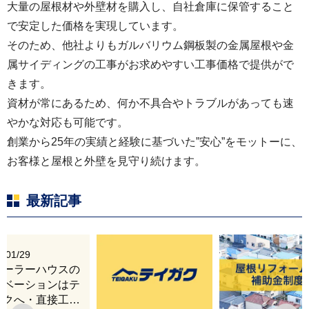
大量の屋根材や外壁材を購入し、自社倉庫に保管すること
で安定した価格を実現しています。
そのため、他社よりもガルバリウム鋼板製の金属屋根や金
属サイディングの工事がお求めやすい工事価格で提供がで
きます。
資材が常にあるため、何か不具合やトラブルがあっても速
やかな対応も可能です。
創業から25年の実績と経験に基づいた”安心”をモットーに、
お客様と屋根と外壁を見守り続けます。
最新記事
6/01/29
レーラーハウスの
ノベーションはテ
ガクへ・直接工事