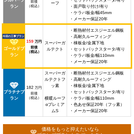
前後
ーフ
ラン
（税込）
・面戸取り付け/有り
・ケラバ板金/幅45mm
・メーカー保証20年
・断熱材付エスジーエル鋼板
・高耐久ルーフィング
今回の工事プラン
159
万円
スーパーガ
・棟板金/金属下地
前後
ゴールドプ
ルテクト
・セットバックスタータ/有り
（税込）
ラン
・ケラバ板金/幅110mm
・メーカー保証20年
スーパーガ
・断熱材付エスジーエル鋼板
ルテクトフ
・高耐久ルーフィング
ッ素
・棟板金/金属下地
182
万円
プラチナプ
・セットバックスタータ/有り
前後
ラン
（税込）
横暖ルーフ
・ケラバ板金/幅110mm
αプレミア
・色あせ保証20年（フッ素）
ムS
・メーカー保証20年
価格をもっと抑えたいなら