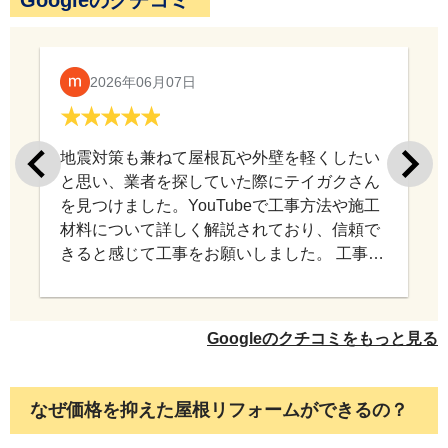
バルコニー手摺の上塗りの様子です。
2026年06月07日
地震対策も兼ねて屋根瓦や外壁を軽くしたい
と思い、業者を探していた際にテイガクさん
を見つけました。YouTubeで工事方法や施工
材料について詳しく解説されており、信頼で
きると感じて工事をお願いしました。 工事中
もこちらの相談に丁寧に対応していただき、
外壁の上塗りに使用した塗料は、エスケープレミ
意図を汲み取りながら進めていただけたので
アム無機です。耐候性に非常に優れた塗料で、20
安心してお任せできました。 仕上がりにも満
Googleのクチコミをもっと見る
年近くお色が美しく維持できます。
足しており、工事をお願いして本当に良かっ
たと思っています。 このたびは施工していた
だき、ありがとうございました。
なぜ価格を抑えた屋根リフォームができるの？