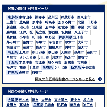
関東の市区町村特集ページ
東京都
東村山市
調布市
品川区
武蔵野市
西東京市
三鷹市
豊島区
多摩市
昭島市
あきる野市
北区
日野市
新宿区
狛江市
江東区
府中市
稲城市
世田谷区
大田区
練馬区
江戸川区
足立区
杉並区
板橋区
八王子市
葛飾区
小平市
町田市
中野区
神奈川県
逗子市
茅ヶ崎市
秦野市
平塚市
海老名市
厚木市
大和市
横須賀市
綾瀬市
横浜市
相模原市
川崎市
藤沢市
埼玉県
上尾市
春日部市
狭山市
入間市
鴻巣市
蓮田市
草加市
さいたま市
川口市
川越市
所沢市
越谷市
千葉県
木更津市
市原市
袖ケ浦市
船橋市
市川市
松戸市
柏市
千葉市
茨城県
つくば市
栃木県
宇都宮市
群馬県
高崎市
前橋市
関東の市区町村特集ページをもっと見る
関西の市区町村特集ページ
大阪府
茨木市
堺市
大阪市
東大阪市
豊中市
枚方市
吹田市
高槻市
兵庫県
尼崎市
明石市
姫路市
神戸市