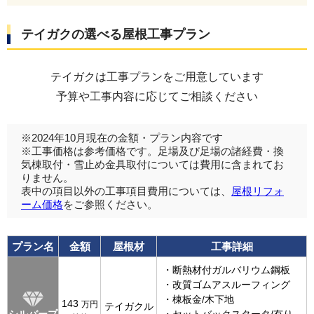
テイガクの選べる屋根工事プラン
テイガクは工事プランをご用意しています
予算や工事内容に応じてご相談ください
※2024年10月現在の金額・プラン内容です
※工事価格は参考価格です。足場及び足場の諸経費・換
気棟取付・雪止め金具取付については費用に含まれてお
りません。
表中の項目以外の工事項目費用については、
屋根リフォ
ーム価格
をご参照ください。
プラン名
金額
屋根材
工事詳細
・断熱材付ガルバリウム鋼板
・改質ゴムアスルーフィング
・棟板金/木下地
143
万円
テイガクル
シルバープ
・セットバックスタータ/有り