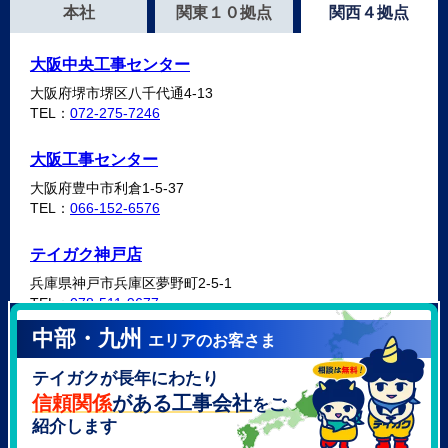
本社
関東１０拠点
関西４拠点
大阪中央工事センター
大阪府堺市堺区八千代通4-13
TEL：
072-275-7246
大阪工事センター
大阪府豊中市利倉1-5-37
TEL：
066-152-6576
テイガク神戸店
兵庫県神戸市兵庫区夢野町2-5-1
TEL：
078-511-9677
中部・九州
エリアのお客さま
テイガク泉北・泉南店
テイガクが長年にわたり
大阪府泉北郡忠岡町高月南3-14
TEL：
072-521-2637
信頼関係
がある工事会社
をご
紹介します