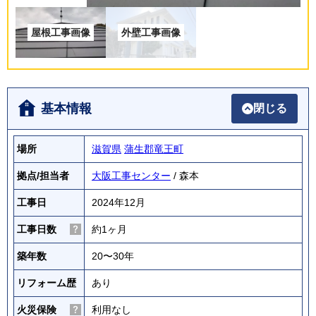
基本情報
閉じる
場所
滋賀県
蒲生郡竜王町
拠点/担当者
大阪工事センター
/ 森本
工事日
2024年12月
工事日数
約1ヶ月
築年数
20〜30年
リフォーム歴
あり
火災保険
利用なし