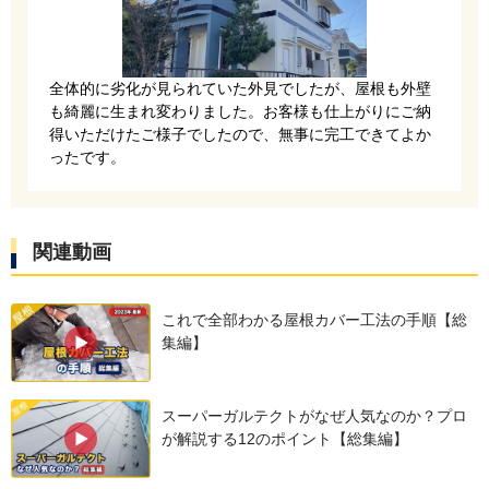
温水器を撤去しました。屋根は軽い金属屋根を重
全体的に劣化が見られていた外見でしたが、屋根も外壁
ねて張る、屋根カバー工法でリフォームします。
も綺麗に生まれ変わりました。お客様も仕上がりにご納
得いただけたご様子でしたので、無事に完工できてよか
ったです。
関連動画
これで全部わかる屋根カバー工法の手順【総
集編】
防水性能が高いルーフィングシート「ニューライ
スーパーガルテクトがなぜ人気なのか？プロ
ナー」を貼ります。アスベスト入りの屋根におす
が解説する12のポイント【総集編】
すめの商品です。