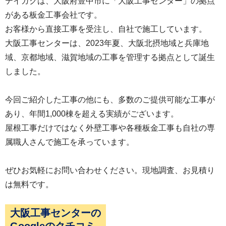
テイガクは、大阪府豊中市に「大阪工事センター」の拠点
塗装は、下塗り・中塗り・上塗りの３回おこない
がある板金工事会社です。
ます。
お客様から直接工事を受注し、自社で施工しています。
大阪工事センターは、2023年夏、大阪北摂地域と兵庫地
域、京都地域、滋賀地域の工事を管理する拠点として誕生
しました。
今回ご紹介した工事の他にも、多数のご提供可能な工事が
あり、年間1,000棟を超える実績がございます。
バルコニーの手摺を塗装前に、ケレンし清掃しま
屋根工事だけではなく外壁工事や各種板金工事も自社の専
属職人さんで施工を承っています。
す。外壁以外のシャッターBOXや幕板なども塗装
をおこないます。
ぜひお気軽にお問い合わせください。現地調査、お見積り
は無料です。
大阪工事センターの
Googleのクチコミ