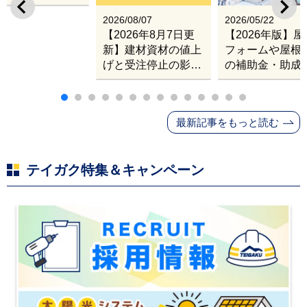
出張改修サービス
2026/08/07
2026/05/22
【2026年8月7日更
【2026年版】
新】建材資材の値上
フォームや屋根
げと受注停止の影響
の補助金・助成
｜塗料・屋根材・シ
業
ンナー・断熱材・ル
ーフィングの値上げ
最新記事をもっと読む
と材料入手困難・出
荷停止へ
テイガク特集＆キャンペーン