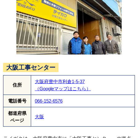
大阪工事センター
続いて外壁塗装です。高圧洗浄で外壁の汚れを落
とします。
大阪府豊中市利倉1-5-37
住所
（Googleマップはこちら）
電話番号
066-152-6576
都道府県
大阪
ページ