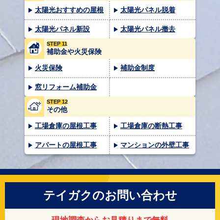
太陽光おすすめの屋根
太陽光パネル脱着
太陽光パネル新設
太陽光パネル撤去
STEP 11
補助金や火災保険
火災保険
補助金制度
窓リフォーム補助金
STEP 12
その他
工場倉庫の屋根工事
工場倉庫の断熱工事
アパートの屋根工事
マンションの外壁工事
テイガクのお問い合わせ