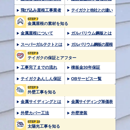
飛び込み屋根工事業者
テイガクと他社との違い
STEP 7
金属屋根の素材を知る
金属屋根について
ガルバリウム鋼板とは
スーパーガルテクトとは
ガルバリウム鋼板の屋根
STEP 8
テイガクの保証とアフター
工事完了までの流れ
棟板金30年保証
テイガクあんしん保証
OBサービス一覧
STEP 9
外壁工事を知る
金属サイディングとは
金属サイディング単価表
外壁カバー工法
外壁塗装
STEP 10
太陽光工事を知る