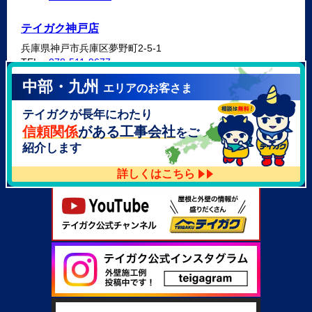
テイガク神戸店
兵庫県神戸市兵庫区夢野町2-5-1
TEL：
078-511-9677
中部・九州
エリアのお客さま
テイガク泉北・泉南店
テイガクが長年にわたり
大阪府泉北郡忠岡町高月南3-14
TEL：
072-521-2637
信頼関係
がある工事会社
をご
紹介します
詳しくはこちら