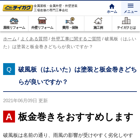
金属屋根・金属外壁・外壁塗装
工場改修の専門工事会社
ホーム
メニュー
屋根リフォーム
外壁リフォーム
費用・保険
施工例
テイガクとは
ホーム
/
よくある質問
/
外壁工事に関するご質問
/
破風板（はふい
た）は塗装と板金巻きどちらが良いですか？
破風板（はふいた）は塗装と板金巻きどち
らが良いですか？
2021年06月09日
更新
板金巻きをおすすめします
破風板は名前の通り、雨風の影響が受けやすく劣化しやす