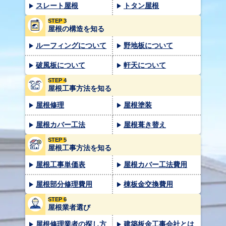
スレート屋根
トタン屋根
STEP 3
屋根の構造を知る
ルーフィングについて
野地板について
破風板について
軒天について
STEP 4
屋根工事方法を知る
屋根修理
屋根塗装
屋根カバー工法
屋根葺き替え
STEP 5
屋根工事方法を知る
屋根工事単価表
屋根カバー工法費用
屋根部分修理費用
棟板金交換費用
STEP 6
屋根業者選び
屋根修理業者の探し方
建築板金工事会社とは