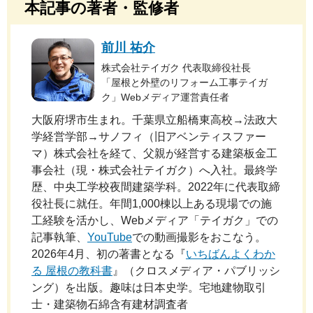
本記事の著者・監修者
前川 祐介
株式会社テイガク 代表取締役社長
「屋根と外壁のリフォーム工事テイガ
ク」Webメディア運営責任者
大阪府堺市生まれ。千葉県立船橋東高校→法政大
学経営学部→サノフィ（旧アベンティスファー
マ）株式会社を経て、父親が経営する建築板金工
事会社（現・株式会社テイガク）へ入社。最終学
歴、中央工学校夜間建築学科。2022年に代表取締
役社長に就任。年間1,000棟以上ある現場での施
工経験を活かし、Webメディア「テイガク」での
記事執筆、
YouTube
での動画撮影をおこなう。
2026年4月、初の著書となる『
いちばんよくわか
る 屋根の教科書
』（クロスメディア・パブリッシ
ング）を出版。趣味は日本史学。宅地建物取引
士・建築物石綿含有建材調査者