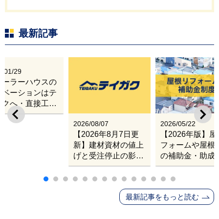
最新記事
6/01/29
レーラーハウスの
ノベーションはテ
ガクへ・直接工事
出張改修サービス
2026/08/07
2026/05/22
【2026年8月7日更
【2026年版】
新】建材資材の値上
フォームや屋根
げと受注停止の影響
の補助金・助成
｜塗料・屋根材・シ
業
ンナー・断熱材・ル
ーフィングの値上げ
最新記事をもっと読む
と材料入手困難・出
荷停止へ