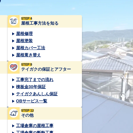
STEP 4
屋根工事方法を知る
屋根修理
屋根塗装
屋根カバー工法
屋根葺き替え
STEP 8
テイガクの保証とアフター
工事完了までの流れ
棟板金30年保証
テイガクあんしん保証
OBサービス一覧
STEP 12
その他
工場倉庫の屋根工事
工場倉庫の断熱工事