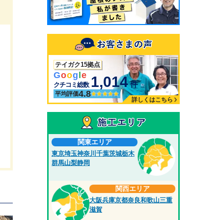
テイガク15拠点
G
o
o
g
l
e
1,014
件
クチコミ総数
4.8
平均評価
詳しくはこちら
関東エリア
東京
埼玉
神奈川
千葉
茨城
栃木
群馬
山梨
静岡
関西エリア
大阪
兵庫
京都
奈良
和歌山
三重
滋賀