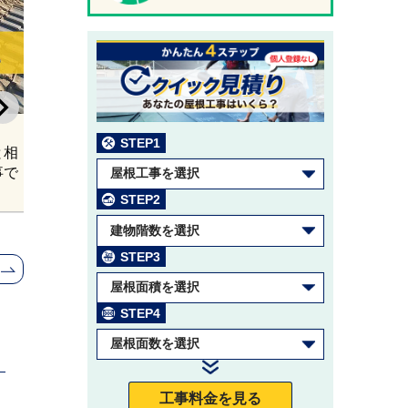
2026/05/18
電車の線路沿いで足場
組み立てる際の注意点
鉄道会社へ申請の流れ
工事例紹介
2026/08/06
STEP1
と相
アイジー工業とは？特
事で
徴、ガルスパンなど代表
屋根工事を選択
製品の紹介、注意点を施
STEP2
工数日本一のプロが解
建物階数を選択
説！
STEP3
屋根面積を選択
STEP4
屋根面数を選択
工事料金を見る