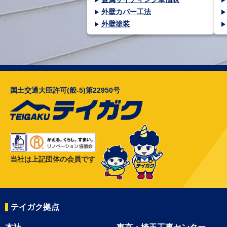
外壁カバー工法
外壁塗装
国土交通大臣許可(般-5)第22950号
当社は上記団体の会員です
テイガク拠点