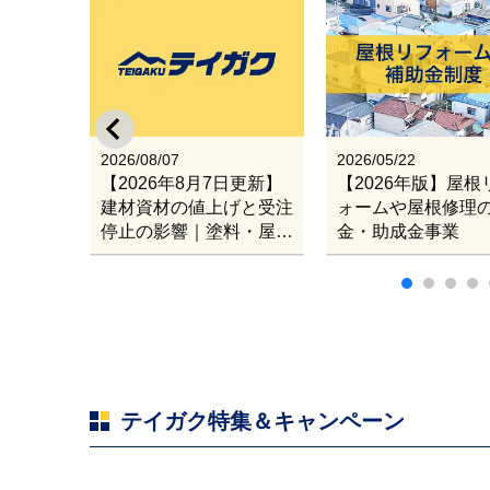
スのリノ
イガク
出張改修
2026/08/07
2026/05/22
【2026年8月7日更新】
【2026年版】屋根
建材資材の値上げと受注
ォームや屋根修理
停止の影響｜塗料・屋根
金・助成金事業
材・シンナー・断熱材・
ルーフィングの値上げと
材料入手困難・出荷停止
へ
テイガク特集＆キャンペーン