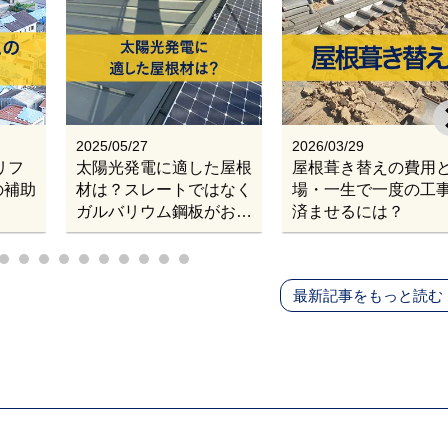
2025/05/27
2026/03/29
リフ
太陽光発電に適した屋根
屋根葺き替えの費用
の補助
材は？スレートではなく
場・一生で一度の工
ガルバリウム鋼板がおす
済ませるには？
すめである理由
最新記事をもっと読む