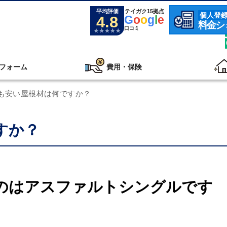
平均評価
テイガク15拠点
個人登
4.8
G
o
o
g
l
e
料金シ
口コミ
フォーム
費用・保険
も安い屋根材は何ですか？
すか？
のはアスファルトシングルです