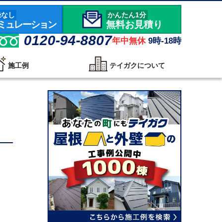
録なし
かんたん1分
ミュレーション
無料お見積り
0120-94-8807
年中無休
9時-18時
施工例
テイガクについて