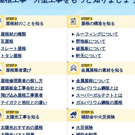
STEP 2
STEP 3
屋根材のことを知る
屋根の構造を知る
屋根材の種類
ルーフィングについて
瓦屋根
野地板について
スレート屋根
破風板について
トタン屋根
軒天について
STEP 6
STEP 7
屋根業者選び
金属屋根の素材を知る
屋根修理業者の探し方
金属屋根について
建築板金工事会社とは
ガルバリウム鋼板とは
飛び込み屋根工事業者
スーパーガルテクトとは
テイガクと他社との違い
ガルバリウム鋼板の屋根
STEP 10
STEP 11
太陽光工事を知る
補助金や火災保険
太陽光おすすめの屋根
火災保険
太陽光パネル脱着
補助金制度