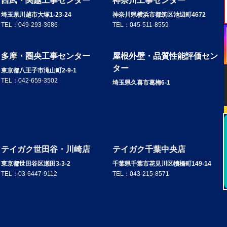
西武・関越工事センター
神奈川工事センター
埼玉県川越市大塚1-23-24
神奈川県横浜市都筑区池辺町4672
TEL：
049-293-3686
TEL：
045-511-8559
多摩・圏央工事センター
屋根外壁・品質性能評価セン
ター
東京都八王子市滝山町2-9-1
TEL：
042-659-3502
埼玉県久喜市葛梅6-1
テイガク世田谷・川崎店
テイガク千葉中央店
東京都世田谷区瀬田3-3-2
千葉県千葉市花見川区犢橋町149-14
TEL：
03-6447-9112
TEL：
043-215-8571