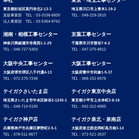
本社
東京・埼玉工事センター
東京都杉並区高円寺北2-13-3
埼玉県川口市上青木1-19-2
直販事業部 TEL：
03-3338-8850
TEL：
048-229-2610
法人事業部 TEL：
03-5364-9762
湘南・相模工事センター
京葉工事センター
神奈川県綾瀬市寺尾西1-1-29
千葉県市川市曽谷7-6-2
TEL：
046-727-5303
TEL：
047-375-8912
大阪中央工事センター
大阪工事センター
大阪府堺市堺区八千代通4-13
大阪府豊中市利倉1-5-37
TEL：
072-275-7246
TEL：
066-152-6576
テイガクさいたま店
テイガク東京中央店
埼玉県さいたま市中央区鈴谷2-1245-1
東京都小平市上水本町2-8-16
TEL：
048-714-5195
TEL：
042-312-4065
テイガク神戸店
テイガク泉北・泉南店
兵庫県神戸市兵庫区夢野町2-5-1
大阪府泉北郡忠岡町高月南3-14
TEL：
078-511-9677
TEL：
072-521-2637