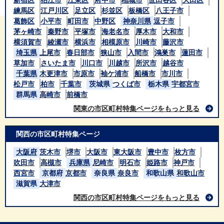
練馬区
江戸川区
足立区
杉並区
板橋区
八王子市
葛飾区
小平市
町田市
中野区
神奈川県
逗子市
茅ヶ崎市
秦野市
平塚市
海老名市
厚木市
大和市
横須賀市
綾瀬市
横浜市
相模原市
川崎市
藤沢市
埼玉県
上尾市
春日部市
狭山市
入間市
鴻巣市
蓮田市
草加市
さいたま市
川口市
川越市
所沢市
越谷市
千葉県
木更津市
市原市
袖ケ浦市
船橋市
市川市
松戸市
柏市
千葉市
茨城県
つくば市
栃木県
宇都宮市
群馬県
高崎市
前橋市
関東の市区町村特集ページをもっと見る
関西の市区町村特集ページ
大阪府
茨木市
堺市
大阪市
東大阪市
豊中市
枚方市
吹田市
高槻市
兵庫県
尼崎市
明石市
姫路市
神戸市
西宮市
京都府
京都市
奈良県
奈良市
和歌山県
和歌山市
滋賀県
大津市
関西の市区町村特集ページをもっと見る