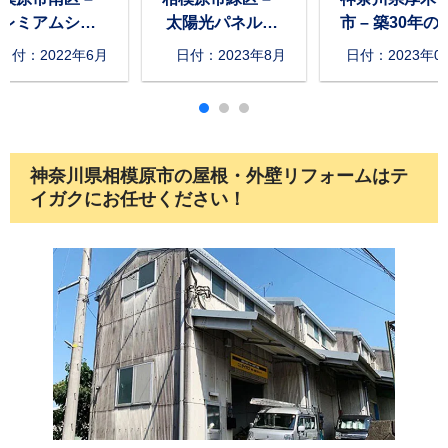
レミアムシリ
太陽光パネル脱
市 – 築30年の
ンとプロテク
着と葺き替え工
ーマー付き屋
日付：2022年6月
日付：2023年8月
日付：2023年0
クリアーで外
事で屋根リフォ
をカバー工法
塗装
ーム
リフォーム
神奈川県相模原市の屋根・外壁リフォームはテ
イガクにお任せください！