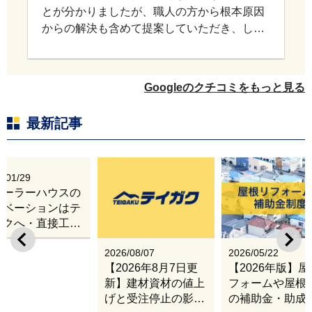
タイミングで出来たのでよかったです。 屋根
をやるなら塗装ではなくてカバー工法を考え
ていたのでYouTubeでよく見ていたテイガク
さんにお願いして思った通りの仕上がりで満
足です。 外壁も5色のサンプルを取り寄せる
Googleのクチコミをもっと見る
ことが出来てしっかり検討することが出来ま
した。 テイガクさん、職人さん綺麗にしてく
最新記事
れてありがとうございました。
6/01/29
レーラーハウスの
ノベーションはテ
ガクへ・直接工事
出張改修サービス
2026/08/07
2026/05/22
【2026年8月7日更
【2026年版】
新】建材資材の値上
フォームや屋根
げと受注停止の影響
の補助金・助成