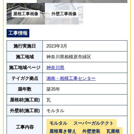
工事情報
施行実施日
2023年3月
施工地域
神奈川県相模原市緑区
施工地域ページ
神奈川県
テイガク拠点
湘南・相模工事センター
築年数
築35年
屋根材(施工前)
瓦
外壁材(施工前)
モルタル
モルタル
スーパーガルテクト
工事内容
屋根葺き替え
外壁塗装
瓦屋根