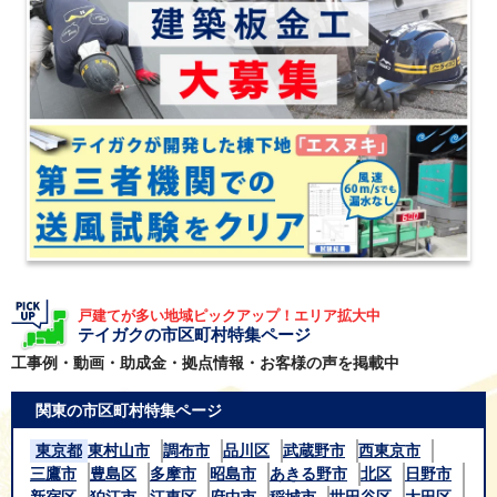
戸建てが多い地域ピックアップ！エリア拡大中
テイガクの市区町村特集ページ
工事例・動画・助成金・拠点情報・お客様の声を掲載中
関東の市区町村特集ページ
東京都
東村山市
調布市
品川区
武蔵野市
西東京市
三鷹市
豊島区
多摩市
昭島市
あきる野市
北区
日野市
新宿区
狛江市
江東区
府中市
稲城市
世田谷区
大田区