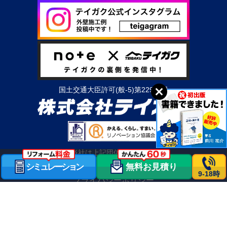
国土交通大臣許可(般-5)第22950号
当社は上記団体の会員です
シミュレーション
無料お見積り
会社情報
OBのお客様へ
職人募集
求人情報
利用規約
9-18時
プライバシーポリシー
© 2026 株式会社テイガク All rights reserved.