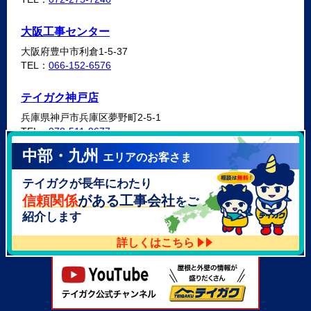
大阪工事センター
大阪府豊中市利倉1-5-37
TEL：
066-152-6576
テイガク神戸店
兵庫県神戸市兵庫区夢野町2-5-1
TEL：
078-511-9677
中部・九州
エリアのお客さま
テイガク泉北・泉南店
テイガクが長年にわたり
大阪府泉北郡忠岡町高月南3-14
TEL：
072-521-2637
信頼関係
がある工事会社
をご
紹介します
詳しくはこちら