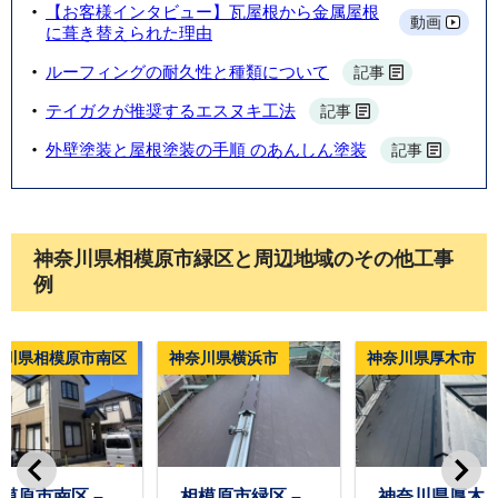
【お客様インタビュー】瓦屋根から金属屋根
動画
に葺き替えられた理由
ルーフィングの耐久性と種類について
記事
テイガクが推奨するエスヌキ工法
記事
外壁塗装と屋根塗装の手順 のあんしん塗装
記事
神奈川県相模原市緑区と周辺地域のその他工事
例
奈川県相模原市南区
神奈川県横浜市
神奈川県厚木市
模原市南区 –
相模原市緑区 –
神奈川県厚木