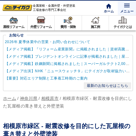
金属屋根・金属外壁・外壁塗装
工場改修の専門工事会社
ホーム
メニュー
屋根リフォーム
外壁リフォーム
費用・保険
施工例
テイガクとは
お知らせ
2026年 夏季休業中の営業・お問い合わせについて
【メディア掲載】『リフォーム産業新聞』に掲載されました｜資材高騰・納期遅延に対するテイガクの取り組み
【メディア掲載】プレジデントオンラインに記事が掲載されました｜屋根点検商法について解説
【メディア掲載】鉄鋼新聞に掲載されました｜スーパーガルテクト2,000万㎡達成
【メディア出演】NHK「ニュースウォッチ９」にテイガクが取材協力いたしました
【重要】対応エリア制限と工事着工時期のご案内
最新のお知らせはこちら
ホーム
/
神奈川県
/
相模原市
/
相模原市緑区 - 耐震改修を目的にし
た瓦屋根の葺き替えと外壁塗装
相模原市緑区 - 耐震改修を目的にした瓦屋根の
葺き替えと外壁塗装