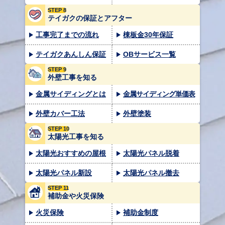
STEP 8
テイガクの保証とアフター
工事完了までの流れ
棟板金30年保証
テイガクあんしん保証
OBサービス一覧
STEP 9
外壁工事を知る
金属サイディングとは
金属サイディング単価表
外壁カバー工法
外壁塗装
STEP 10
太陽光工事を知る
太陽光おすすめの屋根
太陽光パネル脱着
太陽光パネル新設
太陽光パネル撤去
STEP 11
補助金や火災保険
火災保険
補助金制度