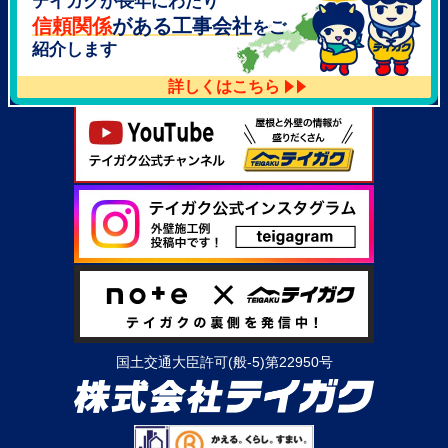
テイガクが長年にわたり
大阪府泉北郡忠岡町高月南3-14
TEL：
072-521-2637
信頼関係
がある工事会社
をご
紹介します
詳しくはこちら
国土交通大臣許可(般-5)第22950号