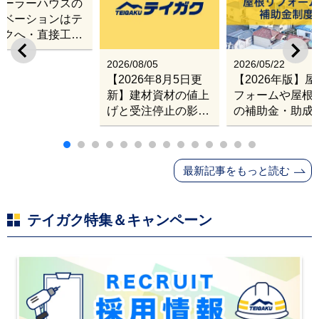
レーラーハウスの
ノベーションはテ
ガクへ・直接工事
出張改修サービス
2026/08/05
2026/05/22
【2026年8月5日更
【2026年版】
新】建材資材の値上
フォームや屋根
げと受注停止の影響
の補助金・助成
｜塗料・屋根材・シ
業
ンナー・断熱材・ル
ーフィングの値上げ
最新記事をもっと読む
と材料入手困難・出
荷停止へ
テイガク特集＆キャンペーン