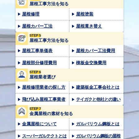
屋根工事方法を知る
屋根修理
屋根塗装
屋根カバー工法
屋根葺き替え
STEP 5
屋根工事方法を知る
屋根工事単価表
屋根カバー工法費用
屋根部分修理費用
棟板金交換費用
STEP 6
屋根業者選び
屋根修理業者の探し方
建築板金工事会社とは
飛び込み屋根工事業者
テイガクと他社との違い
STEP 7
金属屋根の素材を知る
金属屋根について
ガルバリウム鋼板とは
スーパーガルテクトとは
ガルバリウム鋼板の屋根