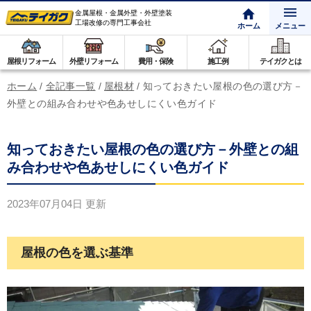
金属屋根・金属外壁・外壁塗装
工場改修の専門工事会社
ホーム
メニュー
屋根リフォーム
外壁リフォーム
費用・保険
施工例
テイガクとは
ホーム
/
全記事一覧
/
屋根材
/
知っておきたい屋根の色の選び方－
外壁との組み合わせや色あせしにくい色ガイド
知っておきたい屋根の色の選び方－外壁との組
み合わせや色あせしにくい色ガイド
2023年07月04日
更新
屋根の色を選ぶ基準