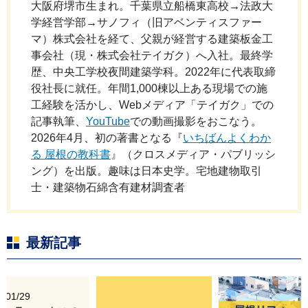
大阪府堺市生まれ。千葉県立船橋東高校→法政大
学経営学部→サノフィ（旧アベンティスファー
マ）株式会社を経て、父親が経営する建築板金工
事会社（現・株式会社テイガク）へ入社。最終学
歴、中央工学校夜間建築学科。2022年に代表取締
役社長に就任。年間1,000棟以上ある現場での施
工経験を活かし、Webメディア「テイガク」での
記事執筆、
YouTube
での動画撮影をおこなう。
2026年4月、初の著書となる『
いちばんよくわか
る 屋根の教科書
』（クロスメディア・パブリッシ
ング）を出版。趣味は日本史学。宅地建物取引
士・建築物石綿含有建材調査者
最新記事
6/01/29