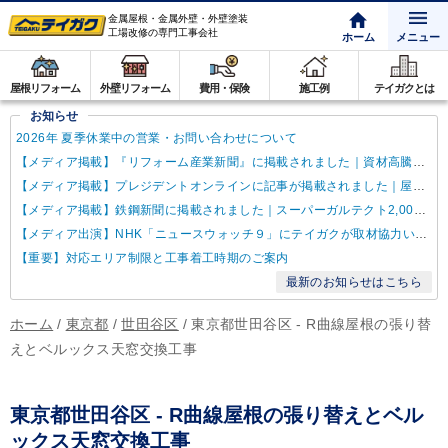
金属屋根・金属外壁・外壁塗装
工場改修の専門工事会社
ホーム
メニュー
屋根リフォーム
外壁リフォーム
費用・保険
施工例
テイガクとは
お知らせ
2026年 夏季休業中の営業・お問い合わせについて
【メディア掲載】『リフォーム産業新聞』に掲載されました｜資材高騰・納期遅延に対するテイガクの取り組み
【メディア掲載】プレジデントオンラインに記事が掲載されました｜屋根点検商法について解説
【メディア掲載】鉄鋼新聞に掲載されました｜スーパーガルテクト2,000万㎡達成
【メディア出演】NHK「ニュースウォッチ９」にテイガクが取材協力いたしました
【重要】対応エリア制限と工事着工時期のご案内
最新のお知らせはこちら
ホーム
/
東京都
/
世田谷区
/
東京都世田谷区 - R曲線屋根の張り替
えとベルックス天窓交換工事
東京都世田谷区 - R曲線屋根の張り替えとベル
ックス天窓交換工事