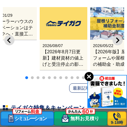
6/01/29
レーラーハウスの
ノベーションはテ
ガクへ・直接工事
出張改修サービス
2026/08/07
2026/05/22
【2026年8月7日更
【2026年版】
新】建材資材の値上
フォームや屋根
げと受注停止の影響
の補助金・助成
｜塗料・屋根材・シ
業
ンナー・断熱材・ル
ーフィングの値上げ
最新記事をもっと読む
と材料入手困難・出
荷停止へ
テイガク特集＆キャンペーン
シミュレーション
無料お見積り
9-18時