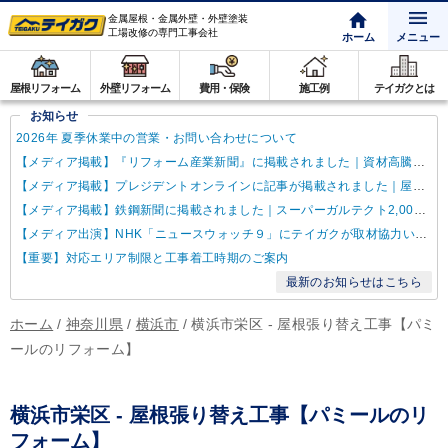
金属屋根・金属外壁・外壁塗装
工場改修の専門工事会社
ホーム
メニュー
屋根リフォーム
外壁リフォーム
費用・保険
施工例
テイガクとは
お知らせ
2026年 夏季休業中の営業・お問い合わせについて
【メディア掲載】『リフォーム産業新聞』に掲載されました｜資材高騰・納期遅延に対するテイガクの取り組み
【メディア掲載】プレジデントオンラインに記事が掲載されました｜屋根点検商法について解説
【メディア掲載】鉄鋼新聞に掲載されました｜スーパーガルテクト2,000万㎡達成
【メディア出演】NHK「ニュースウォッチ９」にテイガクが取材協力いたしました
【重要】対応エリア制限と工事着工時期のご案内
最新のお知らせはこちら
ホーム
/
神奈川県
/
横浜市
/
横浜市栄区 - 屋根張り替え工事【パミ
ールのリフォーム】
横浜市栄区 - 屋根張り替え工事【パミールのリ
フォーム】