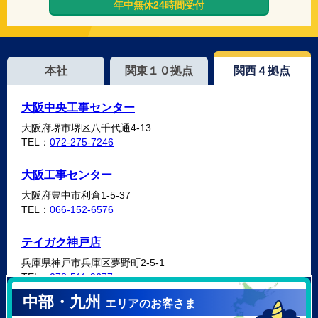
年中無休24時間受付
本社
関東１０拠点
関西４拠点
大阪中央工事センター
大阪府堺市堺区八千代通4-13
TEL：
072-275-7246
大阪工事センター
大阪府豊中市利倉1-5-37
TEL：
066-152-6576
テイガク神戸店
兵庫県神戸市兵庫区夢野町2-5-1
TEL：
078-511-9677
中部・九州
エリアのお客さま
テイガク泉北・泉南店