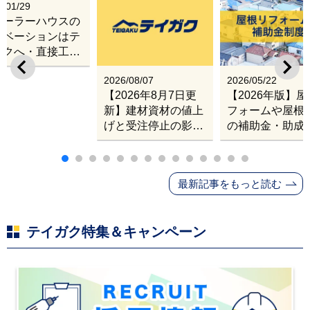
6/01/29
レーラーハウスの
ノベーションはテ
ガクへ・直接工事
出張改修サービス
2026/08/07
2026/05/22
【2026年8月7日更
【2026年版】
新】建材資材の値上
フォームや屋根
げと受注停止の影響
の補助金・助成
｜塗料・屋根材・シ
業
ンナー・断熱材・ル
ーフィングの値上げ
最新記事をもっと読む
と材料入手困難・出
荷停止へ
テイガク特集＆キャンペーン