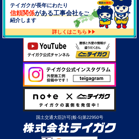
テイガクが長年にわたり
大阪府泉北郡忠岡町高月南3-14
TEL：
072-521-2637
信頼関係
がある工事会社
をご
紹介します
詳しくはこちら
国土交通大臣許可(般-5)第22950号