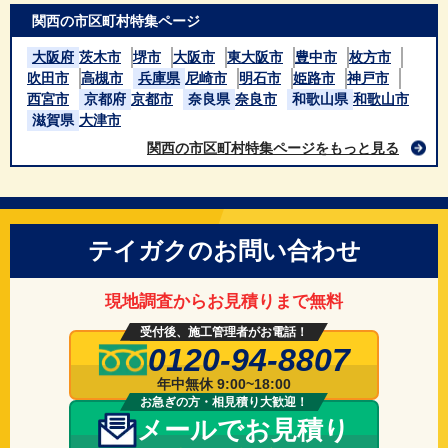
関西の市区町村特集ページ
大阪府
茨木市
堺市
大阪市
東大阪市
豊中市
枚方市
吹田市
高槻市
兵庫県
尼崎市
明石市
姫路市
神戸市
西宮市
京都府
京都市
奈良県
奈良市
和歌山県
和歌山市
滋賀県
大津市
関西の市区町村特集ページをもっと見る
テイガクのお問い合わせ
現地調査からお見積りまで無料
受付後、施工管理者がお電話！
0120-94-8807
年中無休 9:00~18:00
お急ぎの方・相見積り大歓迎！
メールでお見積り