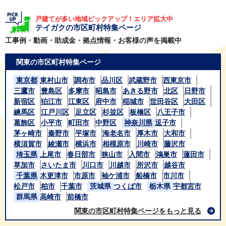
戸建てが多い地域ピックアップ！エリア拡大中
テイガクの市区町村特集ページ
工事例・動画・助成金・拠点情報・お客様の声を掲載中
関東の市区町村特集ページ
東京都
東村山市
調布市
品川区
武蔵野市
西東京市
三鷹市
豊島区
多摩市
昭島市
あきる野市
北区
日野市
新宿区
狛江市
江東区
府中市
稲城市
世田谷区
大田区
練馬区
江戸川区
足立区
杉並区
板橋区
八王子市
葛飾区
小平市
町田市
中野区
神奈川県
逗子市
茅ヶ崎市
秦野市
平塚市
海老名市
厚木市
大和市
横須賀市
綾瀬市
横浜市
相模原市
川崎市
藤沢市
埼玉県
上尾市
春日部市
狭山市
入間市
鴻巣市
蓮田市
草加市
さいたま市
川口市
川越市
所沢市
越谷市
千葉県
木更津市
市原市
袖ケ浦市
船橋市
市川市
松戸市
柏市
千葉市
茨城県
つくば市
栃木県
宇都宮市
群馬県
高崎市
前橋市
関東の市区町村特集ページをもっと見る