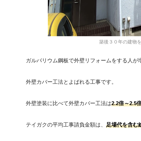
築後３０年の建物
ガルバリウム鋼板で外壁リフォームをする人が
外壁カバー工法とよばれる工事です。
外壁塗装に比べて外壁カバー工法は
2.2倍～2
テイガクの平均工事請負金額は、
足場代を含む総