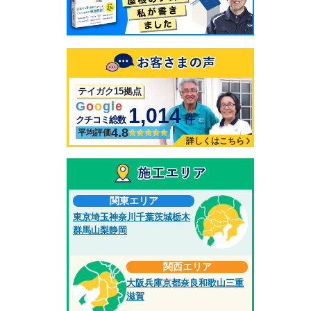
テイガク15拠点
G
o
o
g
l
e
1,014
件
クチコミ総数
4.8
平均評価
詳しくはこちら
関東エリア
東京
埼玉
神奈川
千葉
茨城
栃木
群馬
山梨
静岡
関西エリア
大阪
兵庫
京都
奈良
和歌山
三重
滋賀