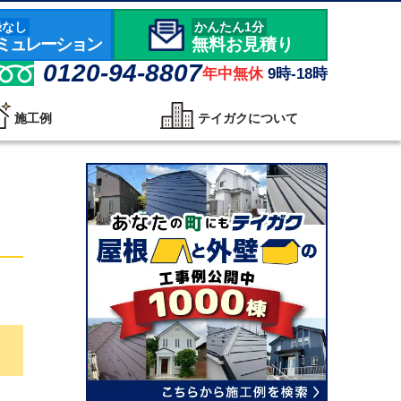
録なし
かんたん1分
ミュレーション
無料お見積り
0120-94-8807
年中無休
9時-18時
施工例
テイガクについて
】