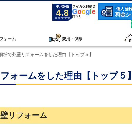
平均評価
テイガク15拠点
個人登
4.8
G
o
o
g
l
e
料金シ
口コミ
フォーム
費用・保険
鋼板で外壁リフォームをした理由【トップ５】
リフォームをした理由【トップ５
外壁リフォーム