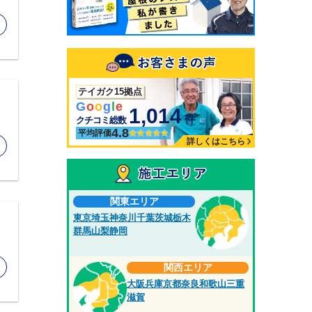
テイガク15拠点
G
o
o
g
l
e
1,014
件
クチコミ総数
4.8
平均評価
詳しくはこちら
関東エリア
東京
埼玉
神奈川
千葉
茨城
栃木
群馬
山梨
静岡
関西エリア
大阪
兵庫
京都
奈良
和歌山
三重
滋賀