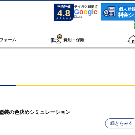
平均評価
テイガク15拠点
個人登
4.8
G
o
o
g
l
e
料金シ
口コミ
フォーム
費用・保険
壁塗装の色決めシミュレーション
続きをみる