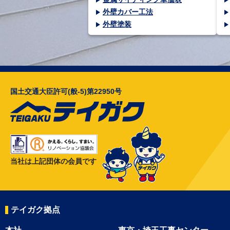
外壁カバー工法
外壁塗装
国土交通大臣許可(般-5)第22950号
当社は上記団体の会員です
テイガク拠点