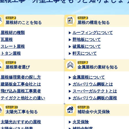
STEP 2
STEP 3
屋根材のことを知る
屋根の構造を知る
屋根材の種類
ルーフィングについて
瓦屋根
野地板について
スレート屋根
破風板について
トタン屋根
軒天について
STEP 6
STEP 7
屋根業者選び
金属屋根の素材を知る
屋根修理業者の探し方
金属屋根について
建築板金工事会社とは
ガルバリウム鋼板とは
飛び込み屋根工事業者
スーパーガルテクトとは
テイガクと他社との違い
ガルバリウム鋼板の屋根
STEP 10
STEP 11
太陽光工事を知る
補助金や火災保険
太陽光おすすめの屋根
火災保険
太陽光パネル脱着
補助金制度