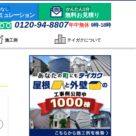
録なし
かんたん1分
ミュレーション
無料お見積り
0120-94-8807
年中無休
9時-18時
施工例
テイガクについて