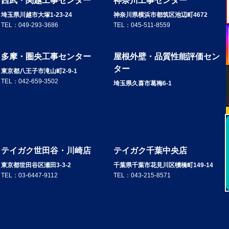
西武・関越工事センター
神奈川工事センター
埼玉県川越市大塚1-23-24
神奈川県横浜市都筑区池辺町4672
TEL：
049-293-3686
TEL：
045-511-8559
多摩・圏央工事センター
屋根外壁・品質性能評価セン
ター
東京都八王子市滝山町2-9-1
TEL：
042-659-3502
埼玉県久喜市葛梅6-1
テイガク世田谷・川崎店
テイガク千葉中央店
東京都世田谷区瀬田3-3-2
千葉県千葉市花見川区犢橋町149-14
TEL：
03-6447-9112
TEL：
043-215-8571