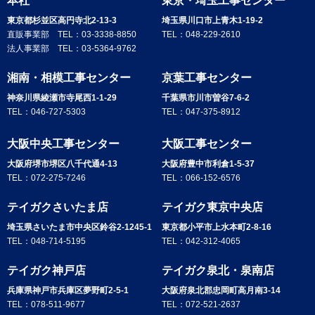
本社
東京・埼玉工事センター
東京都杉並区高円寺北2-13-3
埼玉県川口市上青木1-19-2
直販事業部 TEL：
03-3338-8850
TEL：
048-229-2610
法人事業部 TEL：
03-5364-9762
湘南・相模工事センター
京葉工事センター
神奈川県綾瀬市寺尾西1-1-29
千葉県市川市曽谷7-6-2
TEL：
046-727-5303
TEL：
047-375-8912
大阪中央工事センター
大阪工事センター
大阪府堺市堺区八千代通4-13
大阪府豊中市利倉1-5-37
TEL：
072-275-7246
TEL：
066-152-6576
テイガクさいたま店
テイガク東京中央店
埼玉県さいたま市中央区鈴谷2-1245-1
東京都小平市上水本町2-8-16
TEL：
048-714-5195
TEL：
042-312-4065
テイガク神戸店
テイガク泉北・泉南店
兵庫県神戸市兵庫区夢野町2-5-1
大阪府泉北郡忠岡町高月南3-14
TEL：
078-511-9677
TEL：
072-521-2637