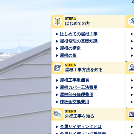
STEP 1
はじめての方
はじめての屋根工事
屋根修理の基礎知識
屋根の構造
屋根の形
STEP 5
屋根工事方法を知る
屋根工事単価表
屋根カバー工法費用
屋根部分修理費用
棟板金交換費用
STEP 9
外壁工事を知る
金属サイディングとは
金属サイディング単価表