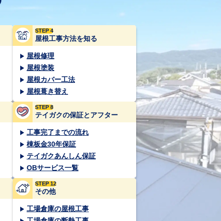
STEP 4
屋根工事方法を知る
屋根修理
屋根塗装
屋根カバー工法
屋根葺き替え
STEP 8
テイガクの保証とアフター
工事完了までの流れ
棟板金30年保証
テイガクあんしん保証
OBサービス一覧
STEP 12
その他
工場倉庫の屋根工事
工場倉庫の断熱工事