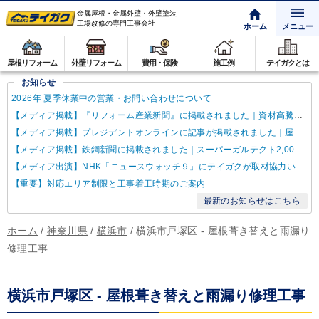
金属屋根・金属外壁・外壁塗装
工場改修の専門工事会社
ホーム
メニュー
屋根リフォーム
外壁リフォーム
費用・保険
施工例
テイガクとは
お知らせ
2026年 夏季休業中の営業・お問い合わせについて
【メディア掲載】『リフォーム産業新聞』に掲載されました｜資材高騰・納期遅延に対するテイガクの取り組み
【メディア掲載】プレジデントオンラインに記事が掲載されました｜屋根点検商法について解説
【メディア掲載】鉄鋼新聞に掲載されました｜スーパーガルテクト2,000万㎡達成
【メディア出演】NHK「ニュースウォッチ９」にテイガクが取材協力いたしました
【重要】対応エリア制限と工事着工時期のご案内
最新のお知らせはこちら
ホーム
/
神奈川県
/
横浜市
/
横浜市戸塚区 - 屋根葺き替えと雨漏り
修理工事
横浜市戸塚区 - 屋根葺き替えと雨漏り修理工事