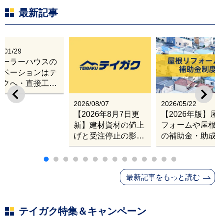
最新記事
6/01/29
レーラーハウスの
ノベーションはテ
ガクへ・直接工事
出張改修サービス
2026/08/07
2026/05/22
【2026年8月7日更
【2026年版】
新】建材資材の値上
フォームや屋根
げと受注停止の影響
の補助金・助成
｜塗料・屋根材・シ
業
ンナー・断熱材・ル
ーフィングの値上げ
最新記事をもっと読む
と材料入手困難・出
荷停止へ
テイガク特集＆キャンペーン