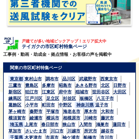
戸建てが多い地域ピックアップ！エリア拡大中
テイガクの市区町村特集ページ
工事例・動画・助成金・拠点情報・お客様の声を掲載中
関東の市区町村特集ページ
東京都
東村山市
調布市
品川区
武蔵野市
西東京市
三鷹市
豊島区
多摩市
昭島市
あきる野市
北区
日野市
新宿区
狛江市
江東区
府中市
稲城市
世田谷区
大田区
練馬区
江戸川区
足立区
杉並区
板橋区
八王子市
葛飾区
小平市
町田市
中野区
神奈川県
逗子市
茅ヶ崎市
秦野市
平塚市
海老名市
厚木市
大和市
横須賀市
綾瀬市
横浜市
相模原市
川崎市
藤沢市
埼玉県
上尾市
春日部市
狭山市
入間市
鴻巣市
蓮田市
草加市
さいたま市
川口市
川越市
所沢市
越谷市
千葉県
木更津市
市原市
袖ケ浦市
船橋市
市川市