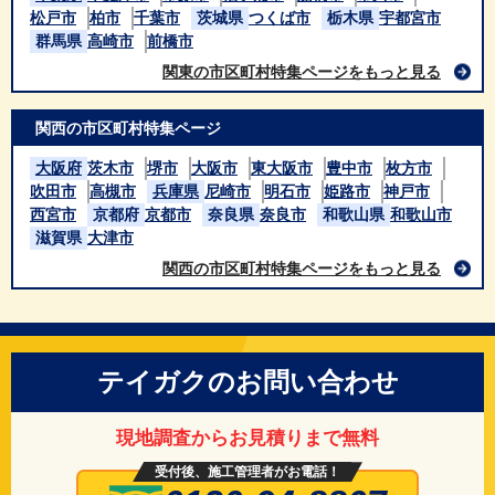
松戸市
柏市
千葉市
茨城県
つくば市
栃木県
宇都宮市
群馬県
高崎市
前橋市
関東の市区町村特集ページをもっと見る
関西の市区町村特集ページ
大阪府
茨木市
堺市
大阪市
東大阪市
豊中市
枚方市
吹田市
高槻市
兵庫県
尼崎市
明石市
姫路市
神戸市
西宮市
京都府
京都市
奈良県
奈良市
和歌山県
和歌山市
滋賀県
大津市
関西の市区町村特集ページをもっと見る
テイガクのお問い合わせ
現地調査からお見積りまで無料
受付後、施工管理者がお電話！