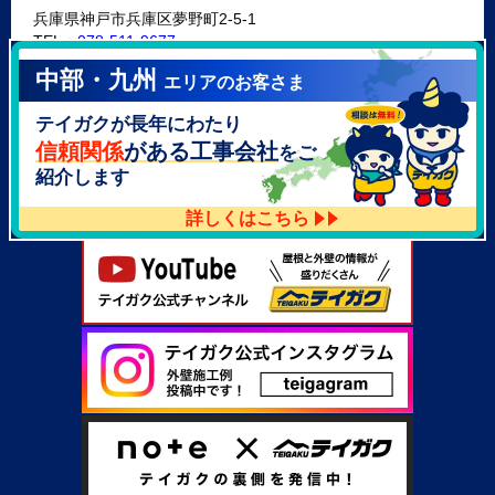
兵庫県神戸市兵庫区夢野町2-5-1
TEL：
078-511-9677
中部・九州
エリアのお客さま
テイガク泉北・泉南店
テイガクが長年にわたり
大阪府泉北郡忠岡町高月南3-14
TEL：
072-521-2637
信頼関係
がある工事会社
をご
紹介します
詳しくはこちら