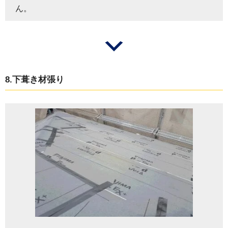
ん。
8.下葺き材張り