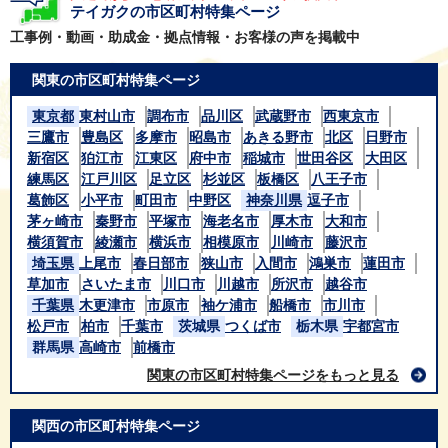
テイガクの市区町村特集ページ
工事例・動画・助成金・拠点情報・お客様の声を掲載中
関東の市区町村特集ページ
東京都
東村山市
調布市
品川区
武蔵野市
西東京市
三鷹市
豊島区
多摩市
昭島市
あきる野市
北区
日野市
新宿区
狛江市
江東区
府中市
稲城市
世田谷区
大田区
練馬区
江戸川区
足立区
杉並区
板橋区
八王子市
葛飾区
小平市
町田市
中野区
神奈川県
逗子市
茅ヶ崎市
秦野市
平塚市
海老名市
厚木市
大和市
横須賀市
綾瀬市
横浜市
相模原市
川崎市
藤沢市
埼玉県
上尾市
春日部市
狭山市
入間市
鴻巣市
蓮田市
草加市
さいたま市
川口市
川越市
所沢市
越谷市
千葉県
木更津市
市原市
袖ケ浦市
船橋市
市川市
松戸市
柏市
千葉市
茨城県
つくば市
栃木県
宇都宮市
群馬県
高崎市
前橋市
関東の市区町村特集ページをもっと見る
関西の市区町村特集ページ