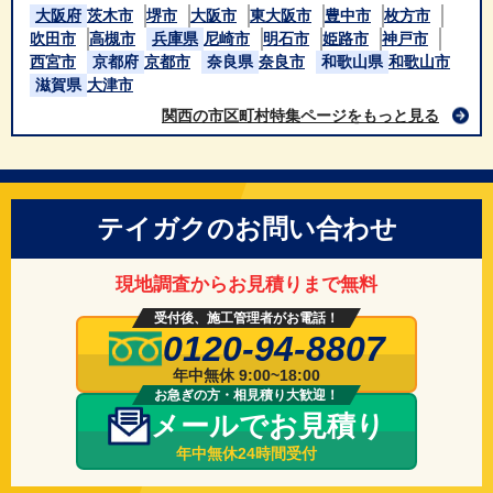
大阪府
茨木市
堺市
大阪市
東大阪市
豊中市
枚方市
吹田市
高槻市
兵庫県
尼崎市
明石市
姫路市
神戸市
西宮市
京都府
京都市
奈良県
奈良市
和歌山県
和歌山市
滋賀県
大津市
関西の市区町村特集ページをもっと見る
テイガクのお問い合わせ
現地調査からお見積りまで無料
受付後、施工管理者がお電話！
0120-94-8807
年中無休 9:00~18:00
お急ぎの方・相見積り大歓迎！
メールでお見積り
年中無休24時間受付