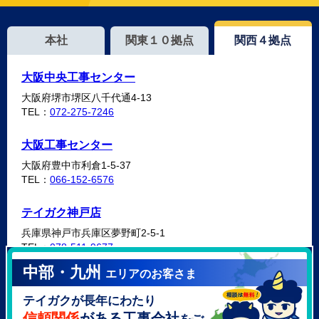
本社
関東１０拠点
関西４拠点
大阪中央工事センター
大阪府堺市堺区八千代通4-13
TEL：
072-275-7246
大阪工事センター
大阪府豊中市利倉1-5-37
TEL：
066-152-6576
テイガク神戸店
兵庫県神戸市兵庫区夢野町2-5-1
TEL：
078-511-9677
中部・九州
エリアのお客さま
テイガク泉北・泉南店
テイガクが長年にわたり
大阪府泉北郡忠岡町高月南3-14
TEL：
072-521-2637
信頼関係
がある工事会社