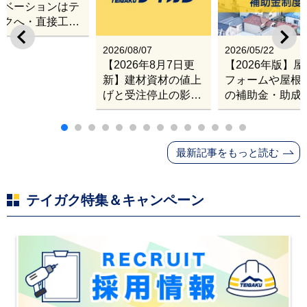
ノベーションはテ
ガクへ・直接工事
出張改修サービス
2026/08/07
2026/05/22
【2026年8月7日更
【2026年版】
新】建材資材の値上
フォームや屋根
げと受注停止の影響
の補助金・助成
｜塗料・屋根材・シ
業
ンナー・断熱材・ル
ーフィングの値上げ
最新記事をもっと読む
と材料入手困難・出
荷停止へ
テイガク特集＆キャンペーン