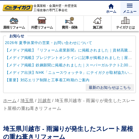
金属屋根・金属外壁・外壁塗装
工場改修の専門工事会社
ホーム
メニュー
屋根リフォーム
外壁リフォーム
費用・保険
施工例
テイガクとは
お知らせ
2026年 夏季休業中の営業・お問い合わせについて
【メディア掲載】『リフォーム産業新聞』に掲載されました｜資材高騰・納期遅延に対するテイガクの取り組み
【メディア掲載】プレジデントオンラインに記事が掲載されました｜屋根点検商法について解説
【メディア掲載】鉄鋼新聞に掲載されました｜スーパーガルテクト2,000万㎡達成
【メディア出演】NHK「ニュースウォッチ９」にテイガクが取材協力いたしました
【重要】対応エリア制限と工事着工時期のご案内
最新のお知らせはこちら
ホーム
/
埼玉県
/
川越市
/
埼玉県川越市 - 雨漏りが発生したスレー
ト屋根の重ね葺きリフォーム
埼玉県川越市 - 雨漏りが発生したスレート屋根
の重ね葺きリフォーム