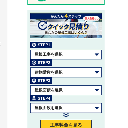
て
り
確
STEP1
屋根工事を選択
に
STEP2
建物階数を選択
STEP3
屋根面積を選択
こ
STEP4
屋根面数を選択
工事料金を見る