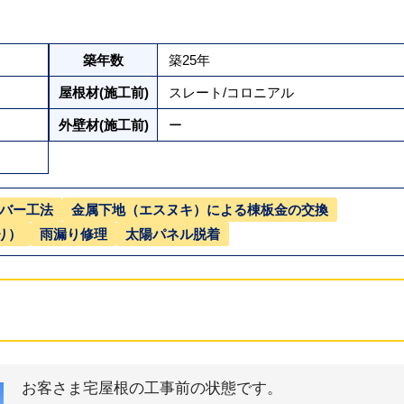
築年数
築25年
屋根材(施工前)
スレート/コロニアル
外壁材(施工前)
ー
バー工法
金属下地（エスヌキ）による棟板金の交換
り）
雨漏り修理
太陽パネル脱着
お客さま宅屋根の工事前の状態です。