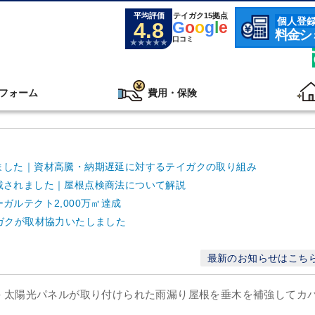
平均評価
テイガク15拠点
個人登
4.8
G
o
o
g
l
e
料金シ
口コミ
フォーム
費用・保険
ました｜資材高騰・納期遅延に対するテイガクの取り組み
載されました｜屋根点検商法について解説
ルテクト2,000万㎡達成
ガクが取材協力いたしました
最新のお知らせはこち
 - 太陽光パネルが取り付けられた雨漏り屋根を垂木を補強してカ