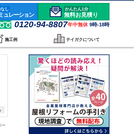
録なし
かんたん1分
ミュレーション
無料お見積り
0120-94-8807
年中無休
9時-18時
施工例
テイガクについて
ら
バー