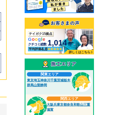
テイガク15拠点
G
o
o
g
l
e
1,014
件
クチコミ総数
4.8
平均評価
詳しくはこちら
関東エリア
東京
埼玉
神奈川
千葉
茨城
栃木
群馬
山梨
静岡
関西エリア
大阪
兵庫
京都
奈良
和歌山
三重
滋賀