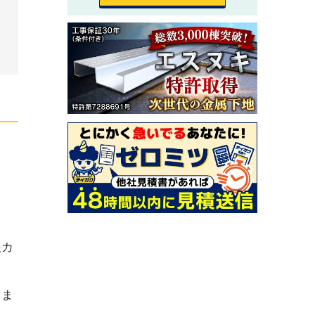
根カ
きま