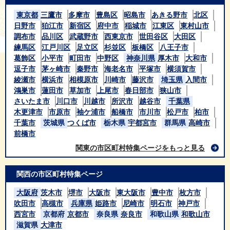
東京都
三鷹市
多摩市
豊島区
昭島市
あきる野市
北区
日野市
狛江市
新宿区
府中市
稲城市
江東区
東村山市
調布市
品川区
武蔵野市
西東京市
世田谷区
大田区
練馬区
江戸川区
足立区
杉並区
板橋区
八王子市
葛飾区
小平市
町田市
中野区
神奈川県
厚木市
大和市
逗子市
茅ヶ崎市
秦野市
海老名市
平塚市
横須賀市
綾瀬市
横浜市
相模原市
川崎市
藤沢市
埼玉県
入間市
鴻巣市
蓮田市
草加市
上尾市
春日部市
狭山市
さいたま市
川口市
川越市
所沢市
越谷市
千葉県
木更津市
市原市
袖ケ浦市
船橋市
市川市
松戸市
柏市
千葉市
茨城県
つくば市
栃木県
宇都宮市
群馬県
高崎市
前橋市
関東の市区町村特集ページをもっと見る
関西の市区町村特集ページ
大阪府
茨木市
堺市
大阪市
東大阪市
豊中市
枚方市
吹田市
高槻市
兵庫県
姫路市
尼崎市
明石市
神戸市
西宮市
京都府
京都市
奈良県
奈良市
和歌山県
和歌山市
滋賀県
大津市