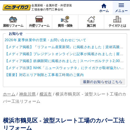
金属屋根・金属外壁・外壁塗装
工場改修の専門工事会社
ホーム
メニュー
屋根リフォーム
外壁リフォーム
費用・保険
施工例
テイガクとは
お知らせ
2026年 夏季休業中の営業・お問い合わせについて
【メディア掲載】『リフォーム産業新聞』に掲載されました｜資材高騰・納期遅延に対するテイガクの取り組み
【メディア掲載】プレジデントオンラインに記事が掲載されました｜屋根点検商法について解説
【メディア掲載】鉄鋼新聞に掲載されました｜スーパーガルテクト2,000万㎡達成
【メディア出演】NHK「ニュースウォッチ９」にテイガクが取材協力いたしました
【重要】対応エリア制限と工事着工時期のご案内
最新のお知らせはこちら
ホーム
/
神奈川県
/
横浜市
/
横浜市鶴見区 - 波型スレート工場のカ
バー工法リフォーム
横浜市鶴見区 - 波型スレート工場のカバー工法
リフォーム