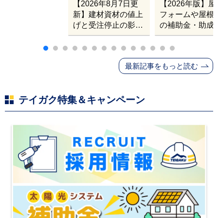
【2026年8月7日更
【2026年版】
新】建材資材の値上
フォームや屋根
げと受注停止の影響
の補助金・助成
｜塗料・屋根材・シ
業
ンナー・断熱材・ル
ーフィングの値上げ
最新記事をもっと読む
と材料入手困難・出
荷停止へ
テイガク特集＆キャンペーン