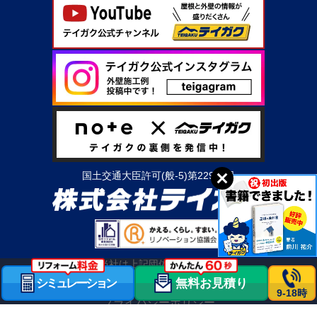
国土交通大臣許可(般-5)第22950号
当社は上記団体の会員です
シミュレーション
無料お見積り
会社情報
OBのお客様へ
職人募集
求人情報
利用規約
9-18時
プライバシーポリシー