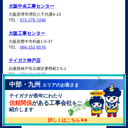
大阪中央工事センター
大阪府堺市堺区八千代通4-13
TEL：
072-275-7246
大阪工事センター
大阪府豊中市利倉1-5-37
TEL：
066-152-6576
テイガク神戸店
兵庫県神戸市兵庫区夢野町2-5-1
TEL：
078-511-9677
中部・九州
エリアのお客さま
テイガク泉北・泉南店
テイガクが長年にわたり
大阪府泉北郡忠岡町高月南3-14
TEL：
072-521-2637
信頼関係
がある工事会社
をご
紹介します
詳しくはこちら