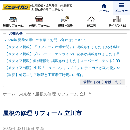
金属屋根・金属外壁・外壁塗装
工場改修の専門工事会社
ホーム
メニュー
屋根リフォーム
外壁リフォーム
費用・保険
施工例
テイガクとは
お知らせ
2026年 夏季休業中の営業・お問い合わせについて
【メディア掲載】『リフォーム産業新聞』に掲載されました｜資材高騰・納期遅延に対するテイガクの取り組み
【メディア掲載】プレジデントオンラインに記事が掲載されました｜屋根点検商法について解説
【メディア掲載】鉄鋼新聞に掲載されました｜スーパーガルテクト2,000万㎡達成
【メディア出演】NHK「ニュースウォッチ９」にテイガクが取材協力いたしました
【重要】対応エリア制限と工事着工時期のご案内
最新のお知らせはこちら
ホーム
/
東京都
/
屋根の修理 リフォーム 立川市
屋根の修理 リフォーム 立川市
2023年02月16日
更新