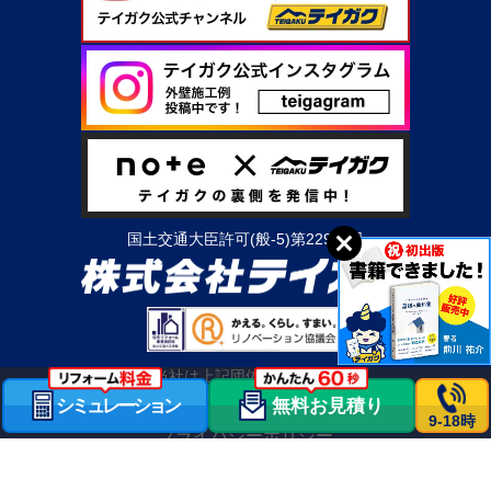
国土交通大臣許可(般-5)第22950号
当社は上記団体の会員です
シミュレーション
無料お見積り
会社情報
OBのお客様へ
職人募集
求人情報
利用規約
9-18時
プライバシーポリシー
© 2026 株式会社テイガク All rights reserved.