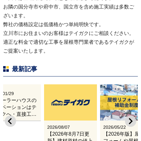
お隣の国分寺市や府中市、国立市を含め施工実績は多数ご
ざいます。
弊社の価格設定は低価格かつ単純明快です。
立川市にお住まいのお客様はテイガクにご相談ください。
適正な料金で適切な工事を屋根専門業者であるテイガクが
ご提案いたします。
最新記事
6/01/29
レーラーハウスの
ノベーションはテ
ガクへ・直接工事
出張改修サービス
2026/08/07
2026/05/22
【2026年8月7日更
【2026年版】
新】建材資材の値上
フォームや屋根