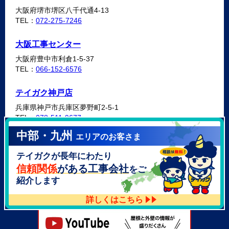
大阪府堺市堺区八千代通4-13
TEL：
072-275-7246
大阪工事センター
大阪府豊中市利倉1-5-37
TEL：
066-152-6576
テイガク神戸店
兵庫県神戸市兵庫区夢野町2-5-1
TEL：
078-511-9677
中部・九州
エリアのお客さま
テイガク泉北・泉南店
テイガクが長年にわたり
大阪府泉北郡忠岡町高月南3-14
TEL：
072-521-2637
信頼関係
がある工事会社
をご
紹介します
詳しくはこちら