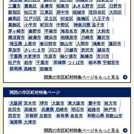
三鷹市
豊島区
多摩市
昭島市
あきる野市
北区
日野市
新宿区
狛江市
江東区
府中市
稲城市
世田谷区
大田区
練馬区
江戸川区
足立区
杉並区
板橋区
八王子市
葛飾区
小平市
町田市
中野区
神奈川県
逗子市
茅ヶ崎市
秦野市
平塚市
海老名市
厚木市
大和市
横須賀市
綾瀬市
横浜市
相模原市
川崎市
藤沢市
埼玉県
上尾市
春日部市
狭山市
入間市
鴻巣市
蓮田市
草加市
さいたま市
川口市
川越市
所沢市
越谷市
千葉県
木更津市
市原市
袖ケ浦市
船橋市
市川市
松戸市
柏市
千葉市
茨城県
つくば市
栃木県
宇都宮市
群馬県
高崎市
前橋市
関東の市区町村特集ページをもっと見る
関西の市区町村特集ページ
大阪府
茨木市
堺市
大阪市
東大阪市
豊中市
枚方市
吹田市
高槻市
兵庫県
尼崎市
明石市
姫路市
神戸市
西宮市
京都府
京都市
奈良県
奈良市
和歌山県
和歌山市
滋賀県
大津市
関西の市区町村特集ページをもっと見る