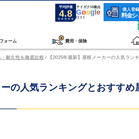
平均評価
テイガク15拠点
個人登
4.8
G
o
o
g
l
e
料金シ
口コミ
フォーム
費用・保険
格・耐久性を徹底比較
/
【2025年最新】屋根メーカーの人気ラン
ーカーの人気ランキングとおすすめ