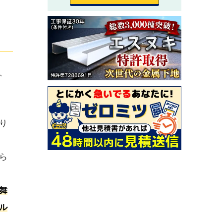
、
り
ら
舞
ル