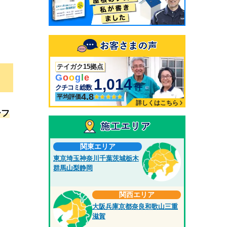
テイガク15拠点
G
o
o
g
l
e
1,014
件
クチコミ総数
4.8
平均評価
詳しくはこちら
ーフ
関東エリア
東京
埼玉
神奈川
千葉
茨城
栃木
群馬
山梨
静岡
関西エリア
大阪
兵庫
京都
奈良
和歌山
三重
滋賀