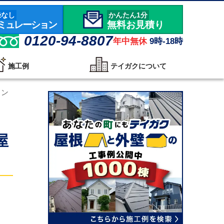
録なし
かんたん1分
ミュレーション
無料お見積り
0120-94-8807
年中無休
9時-18時
施工例
テイガクについて
キン
屋