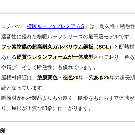
ニチハの「
横暖ルーフαプレミアムS
」は、耐久性・断熱
遮音性に優れた横暖ルーフシリーズの最高級モデルです。
フッ素塗膜の超高耐久ガルバリウム鋼板（SGL）
と断熱材
あたる
硬質ウレタンフォームが一体成型
されており、色あ
や錆び、そして断熱性にも優れています。
屋根材保証は、
塗膜変色
・
褪色20年
・
穴あき25年
の超長期
証となっています。
断熱材が他社製品よりも分厚く、陰影をもたらす立体感が
り、屋根が上質な印象に仕上がります。
例