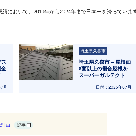
において、2019年から2024年まで日本一を誇っていま
埼玉県久喜市
アス
埼玉県久喜市 – 屋根面
製金
8面以上の複合屋根を
工法
スーパーガルテクトで
屋根修理
07月
日付：2025年07月
の理由
記事