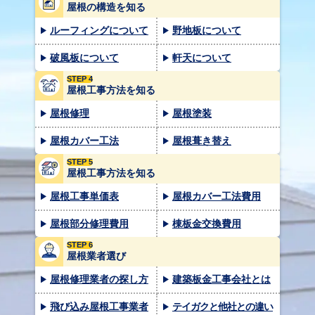
屋根の構造を知る
ルーフィングについて
野地板について
破風板について
軒天について
STEP 4
屋根工事方法を知る
屋根修理
屋根塗装
屋根カバー工法
屋根葺き替え
STEP 5
屋根工事方法を知る
屋根工事単価表
屋根カバー工法費用
屋根部分修理費用
棟板金交換費用
STEP 6
屋根業者選び
屋根修理業者の探し方
建築板金工事会社とは
飛び込み屋根工事業者
テイガクと他社との違い