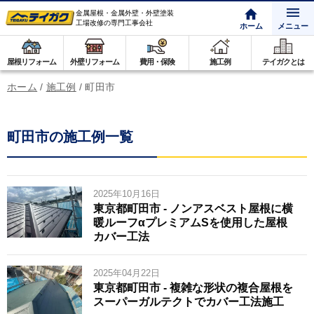
金属屋根・金属外壁・外壁塗装
工場改修の専門工事会社
ホーム
メニュー
屋根リフォーム
外壁リフォーム
費用・保険
施工例
テイガクとは
ホーム
/
施工例
/
町田市
町田市の施工例一覧
2025年10月16日
東京都町田市 - ノンアスベスト屋根に横
暖ルーフαプレミアムSを使用した屋根
カバー工法
2025年04月22日
東京都町田市 - 複雑な形状の複合屋根を
スーパーガルテクトでカバー工法施工