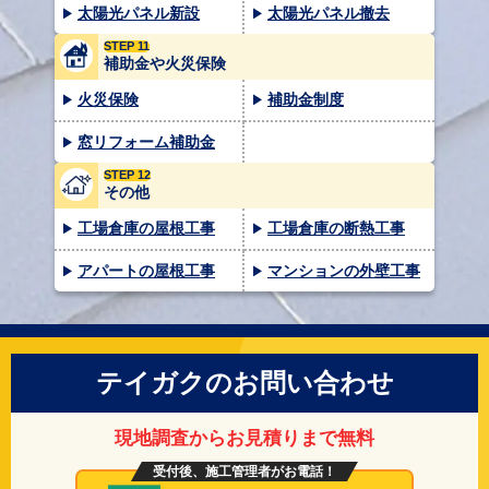
太陽光パネル新設
太陽光パネル撤去
STEP 11
補助金や火災保険
火災保険
補助金制度
窓リフォーム補助金
STEP 12
その他
工場倉庫の屋根工事
工場倉庫の断熱工事
アパートの屋根工事
マンションの外壁工事
テイガクのお問い合わせ
現地調査からお見積りまで無料
受付後、施工管理者がお電話！