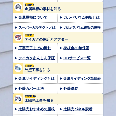
STEP 7
金属屋根の素材を知る
金属屋根について
ガルバリウム鋼板とは
スーパーガルテクトとは
ガルバリウム鋼板の屋根
STEP 8
テイガクの保証とアフター
工事完了までの流れ
棟板金30年保証
テイガクあんしん保証
OBサービス一覧
STEP 9
外壁工事を知る
金属サイディングとは
金属サイディング単価表
外壁カバー工法
外壁塗装
STEP 10
太陽光工事を知る
太陽光おすすめの屋根
太陽光パネル脱着