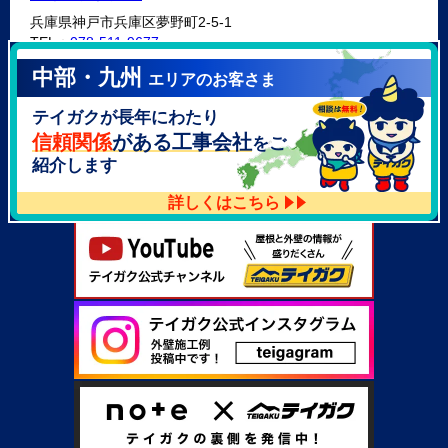
兵庫県神戸市兵庫区夢野町2-5-1
TEL：
078-511-9677
中部・九州
エリアのお客さま
テイガク泉北・泉南店
テイガクが長年にわたり
大阪府泉北郡忠岡町高月南3-14
TEL：
072-521-2637
信頼関係
がある工事会社
をご
紹介します
詳しくはこちら