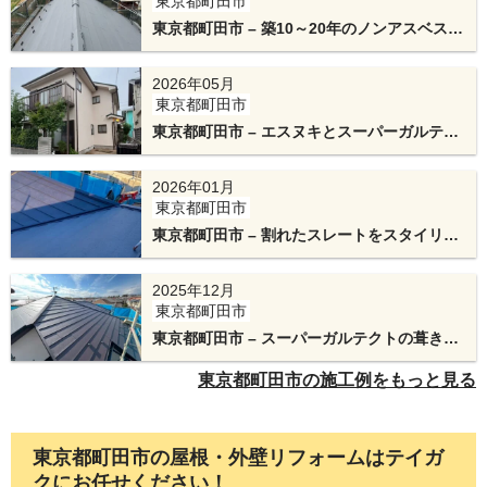
東京都町田市
東京都町田市 – 築10～20年のノンアスベスト
屋根をカバー工法でリフォーム
2026年05月
東京都町田市
東京都町田市 – エスヌキとスーパーガルテク
トによる棟板金交換と外壁塗装工事
屋根と外壁の取り合い部分は雨漏りのリスクが高
2026年01月
いため、慎重に雨仕舞いの処置を施します。
東京都町田市
東京都町田市 – 割れたスレートをスタイリッ
シュな屋根にリフォーム！スーパーガルテク
トのカバー工法
2025年12月
東京都町田市
東京都町田市 – スーパーガルテクトの葺き替
え工法で地震に強い屋根へリフォーム
東京都町田市の施工例をもっと見る
東京都町田市の屋根・外壁リフォームはテイガ
工事が完了しました。スーパーガルテクトによっ
クにお任せください！