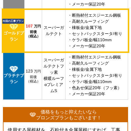
・メーカー保証20年
・断熱材付エスジーエル鋼板
・高耐久ルーフィング
今回の工事プラン
107
万円
スーパーガ
・棟板金/金属下地
前後
ゴールドプ
ルテクト
・セットバックスタータ/有り
（税込）
ラン
・ケラバ板金/幅110mm
・メーカー保証20年
・断熱材付エスジーエル鋼板
スーパーガ
・高耐久ルーフィング
ルテクトフ
・棟板金/金属下地
123
万円
ッ素
プラチナプ
・セットバックスタータ/有り
前後
横暖ルーフ
ラン
（税込）
・ケラバ板金/幅110mm
αプレミア
・色あせ保証20年（フッ素）
ムS
・メーカー保証20年
価格をもっと抑えたいなら
ブロンズプランもございます！
使用する屋根材を、石粒付き金属屋根にすれば、工事