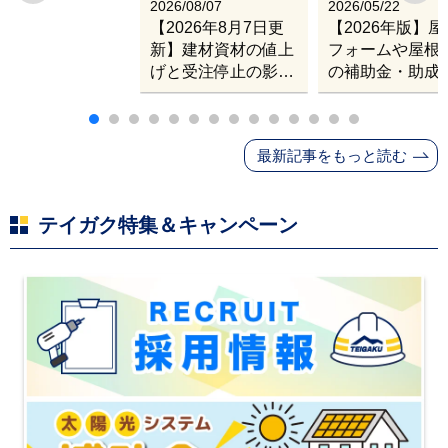
2026/08/07
2026/05/22
【2026年8月7日更
【2026年版】
新】建材資材の値上
フォームや屋根
げと受注停止の影響
の補助金・助成
｜塗料・屋根材・シ
業
ンナー・断熱材・ル
ーフィングの値上げ
最新記事をもっと読む
と材料入手困難・出
荷停止へ
テイガク特集＆キャンペーン