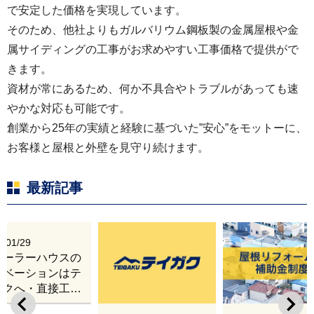
で安定した価格を実現しています。
そのため、他社よりもガルバリウム鋼板製の金属屋根や金
属サイディングの工事がお求めやすい工事価格で提供がで
きます。
資材が常にあるため、何か不具合やトラブルがあっても速
やかな対応も可能です。
創業から25年の実績と経験に基づいた”安心”をモットーに、
お客様と屋根と外壁を見守り続けます。
最新記事
6/01/29
レーラーハウスの
ノベーションはテ
ガクへ・直接工事
出張改修サービス