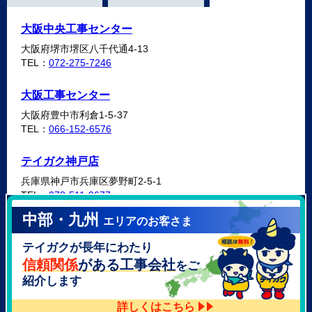
大阪中央工事センター
大阪府堺市堺区八千代通4-13
TEL：
072-275-7246
大阪工事センター
大阪府豊中市利倉1-5-37
TEL：
066-152-6576
テイガク神戸店
兵庫県神戸市兵庫区夢野町2-5-1
TEL：
078-511-9677
中部・九州
エリアのお客さま
テイガク泉北・泉南店
テイガクが長年にわたり
大阪府泉北郡忠岡町高月南3-14
TEL：
072-521-2637
信頼関係
がある工事会社
をご
紹介します
詳しくはこちら