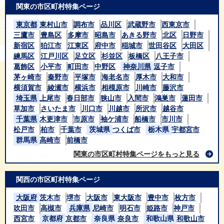
関東の市区町村特集ページ
東京都
東村山市
調布市
品川区
武蔵野市
西東京市
三鷹市
豊島区
多摩市
昭島市
あきる野市
北区
日野市
新宿区
狛江市
江東区
府中市
稲城市
世田谷区
大田区
練馬区
江戸川区
足立区
杉並区
板橋区
八王子市
葛飾区
小平市
町田市
中野区
神奈川県
逗子市
茅ヶ崎市
秦野市
平塚市
海老名市
厚木市
大和市
横須賀市
綾瀬市
横浜市
相模原市
川崎市
藤沢市
埼玉県
上尾市
春日部市
狭山市
入間市
鴻巣市
蓮田市
草加市
さいたま市
川口市
川越市
所沢市
越谷市
千葉県
木更津市
市原市
袖ケ浦市
船橋市
市川市
松戸市
柏市
千葉市
茨城県
つくば市
栃木県
宇都宮市
群馬県
高崎市
前橋市
関東の市区町村特集ページをもっと見る
関西の市区町村特集ページ
大阪府
茨木市
堺市
大阪市
東大阪市
豊中市
枚方市
吹田市
高槻市
兵庫県
尼崎市
明石市
姫路市
神戸市
西宮市
京都府
京都市
奈良県
奈良市
和歌山県
和歌山市