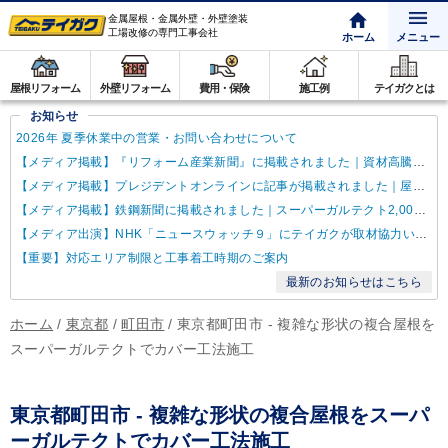
金属屋根・金属外壁・外壁塗装
工場改修の専門工事会社
ホーム
メニュー
屋根リフォーム
外壁リフォーム
費用・保険
施工例
テイガクとは
お知らせ
2026年 夏季休業中の営業・お問い合わせについて
【メディア掲載】『リフォーム産業新聞』に掲載されました｜資材高騰・納期遅延に対するテイガクの取り組み
【メディア掲載】プレジデントオンラインに記事が掲載されました｜屋根点検商法について解説
【メディア掲載】鉄鋼新聞に掲載されました｜スーパーガルテクト2,000万㎡達成
【メディア出演】NHK「ニュースウォッチ９」にテイガクが取材協力いたしました
【重要】対応エリア制限と工事着工時期のご案内
最新のお知らせはこちら
ホーム
/
東京都
/
町田市
/
東京都町田市 - 複雑な形状の複合屋根を
スーパーガルテクトでカバー工法施工
東京都町田市 - 複雑な形状の複合屋根をスーパ
ーガルテクトでカバー工法施工