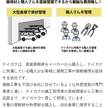
不安がありました。 【結果】 杞憂でした。工
事開始後の進捗管理、写真報告、工程管理す
べてが素晴らしく、追加費用も一切ありませ
んでした。YouTubeで技術情報を公開してい
る会社だけあって、施工品質への自信を感じ
ました。 30年持たせる前提で慎重に業者選定
しましたが、テイガクさんに決めて大正解で
した。おすすめします！
テイガクは、直接屋根材をメーカーから購入し、テイガク
に所属している職人がお客様に屋根工事や屋根修理を提供
する会社です。
屋根工事を下請け会社に任せているような外壁塗装の専門
業者と違い、テイガクの施工管理者が資材調達から工事の
品質まで、テイガクで一貫して管理しています。
大量の屋根材や外壁材を購入し、自社倉庫に保管すること