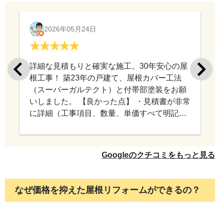
2026年05月24日
詳細な見積もりと確実な施工。30年安心の屋
根工事！ 築23年の戸建て、屋根カバー工法
（スーパーガルテクト）と付帯部塗装をお願
いしました。 【良かった点】 ・見積書が非常
に詳細（工事項目、数量、単価すべて明記）
・エスヌキ工法（アルミ製下地・30年保証）
による棟板金の長期保証 ・アプリで工事進捗
がリアルタイム確認できる ・工事報告写真が
Googleのクチコミをもっと見る
充実しており、施工状況が分かる ・雨天が多
かったが工程管理が的確で予定通り完了 ・追
加費用なし（見積もり通り） 【検討時の不
なぜ価格を抑えた屋根リフォームができるの？
安】 複数社で相見積もりを取ったところ、他
社はドローン撮影をしていたのに対し、テイ
ガクさんは屋根裏確認のみだったので、やや