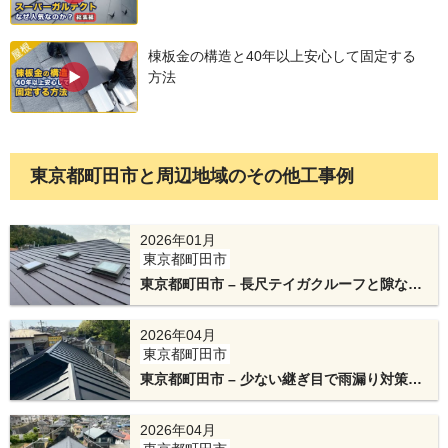
新しい屋根材は、断熱材一体型のスーパーガルテ
クトです。耐久性と断熱性に優れたおすすめの屋
棟板金の構造と40年以上安心して固定する
根材です。
方法
東京都町田市と周辺地域のその他工事例
2026年01月
東京都町田市
東京都町田市 – 長尺テイガクルーフと隙なし
防水施工で家を守る屋根葺き替えリフォーム
棟板金の下地には、テイガクオリジナルの金属下
2026年04月
東京都町田市
地を使用しました。テイガクの棟工事の工法は雨
東京都町田市 – 少ない継ぎ目で雨漏り対策！
水が入りずらい設計で、特許を取得しています。
立平葺きの屋根葺き替え工事と雨どい交換
2026年04月