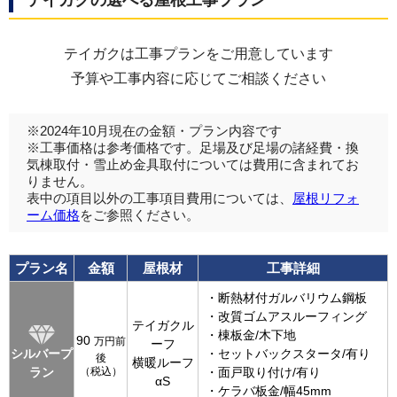
テイガクは工事プランをご用意しています
予算や工事内容に応じてご相談ください
※2024年10月現在の金額・プラン内容です
※工事価格は参考価格です。足場及び足場の諸経費・換
気棟取付・雪止め金具取付については費用に含まれてお
りません。
表中の項目以外の工事項目費用については、
屋根リフォ
ーム価格
をご参照ください。
プラン名
金額
屋根材
工事詳細
・断熱材付ガルバリウム鋼板
・改質ゴムアスルーフィング
テイガクル
・棟板金/木下地
90
万円前
ーフ
シルバープ
・セットバックスタータ/有り
後
横暖ルーフ
ラン
（税込）
・面戸取り付け/有り
αS
・ケラバ板金/幅45mm