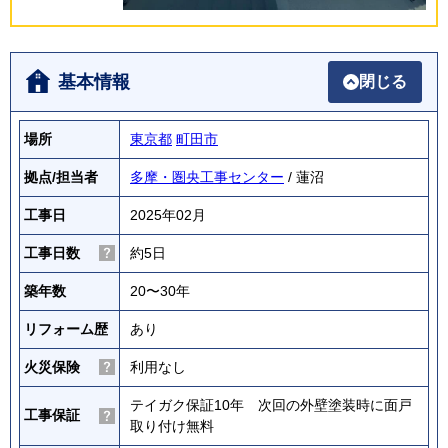
基本情報
閉じる
場所
東京都
町田市
拠点/担当者
多摩・圏央工事センター
/ 蓮沼
工事日
2025年02月
工事日数
約5日
築年数
20〜30年
リフォーム歴
あり
火災保険
利用なし
テイガク保証10年 次回の外壁塗装時に面戸
工事保証
取り付け無料