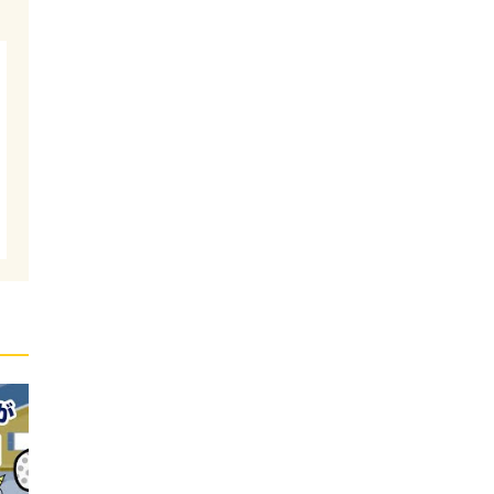
装
材
ら
ち