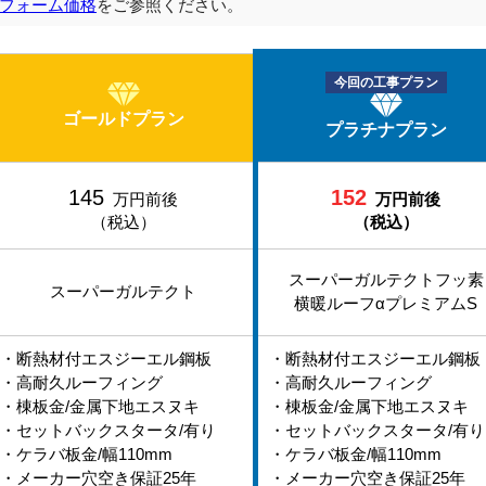
フォーム価格
をご参照ください。
今回の工事プラン
ゴールドプラン
プラチナプラン
145
152
万円前後
万円前後
（税込）
（税込）
スーパーガルテクトフッ素
スーパーガルテクト
横暖ルーフαプレミアムS
・断熱材付エスジーエル鋼板
・断熱材付エスジーエル鋼板
・高耐久ルーフィング
・高耐久ルーフィング
・棟板金/金属下地エスヌキ
・棟板金/金属下地エスヌキ
・セットバックスタータ/有り
・セットバックスタータ/有り
・ケラバ板金/幅110mm
・ケラバ板金/幅110mm
・メーカー穴空き保証25年
・メーカー穴空き保証25年