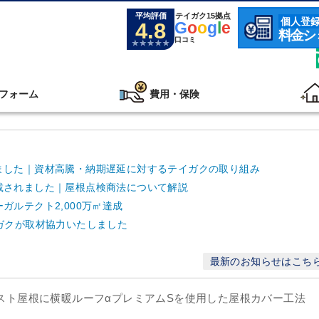
平均評価
テイガク15拠点
個人登
4.8
G
o
o
g
l
e
料金シ
口コミ
フォーム
費用・保険
ました｜資材高騰・納期遅延に対するテイガクの取り組み
載されました｜屋根点検商法について解説
ルテクト2,000万㎡達成
ガクが取材協力いたしました
最新のお知らせはこち
ベスト屋根に横暖ルーフαプレミアムSを使用した屋根カバー工法