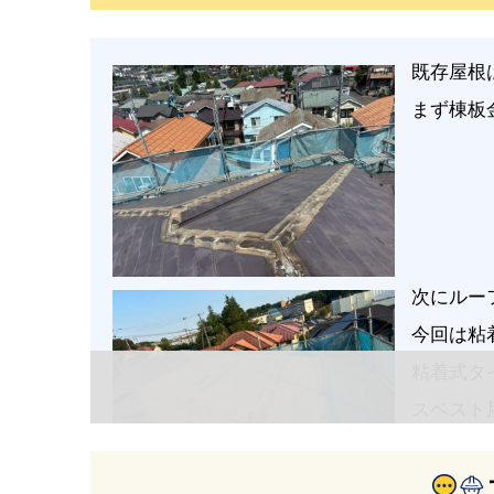
既存屋根
まず棟板
次にルー
今回は粘
粘着式タ
スベスト