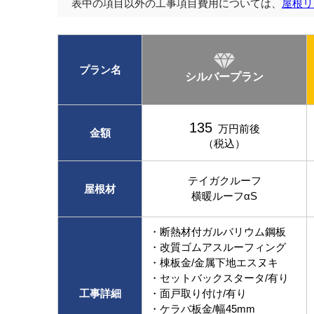
表中の項目以外の工事項目費用については、
屋根リ
プラン名
シルバープラン
135
万円前後
金額
（税込）
テイガクルーフ
屋根材
横暖ルーフαS
・断熱材付ガルバリウム鋼板
・改質ゴムアスルーフィング
・棟板金/金属下地エスヌキ
・セットバックスタータ/有り
工事詳細
・面戸取り付け/有り
・ケラバ板金/幅45mm