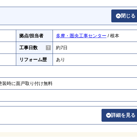
閉じる
拠点/担当者
多摩・圏央工事センター
/ 根本
工事日数
約7日
リフォーム歴
あり
壁塗装時に面戸取り付け無料
詳細を見る