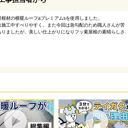
部材を取り付け後、
施工します。
屋根材の横暖ルーフaプレミアムsを使用しました。
は施工中すべりやすく、また今回は急勾配のため職人さんが苦
熱材一体型の横暖ルーフaプレミアムsを使用しました。
ありましたが、美しい仕上がりになりフッ素屋根の素晴らしさ
SGL鋼板を使用した屋根材となり、鋼板の表面にフッ素塗
。
いるので、色褪せにも20年の保証がついている高耐久屋根
す。
部にはすべて板金部材が取り付けられています。
もケラバ部には水の通り道があるので、適切な施工が求め
工時、ケラバ部から釘打ち部に水が回らぬよう屋根材釘打
欠き施工をしました。
根材を立ち上げ施工をしました。