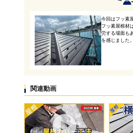
各種板金
屋根材を
今回はフッ素
フッ素屋根材
今回は断
労する場面も
高耐久の
を感じました
を施して
になりま
屋根の端
その中で
関連動画
れます。
屋根材施
部を切り
棟部は屋