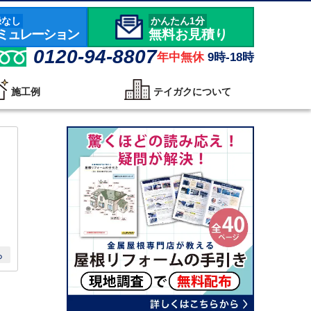
録なし
かんたん1分
ミュレーション
無料お見積り
0120-94-8807
年中無休
9時-18時
施工例
テイガクについて
ら