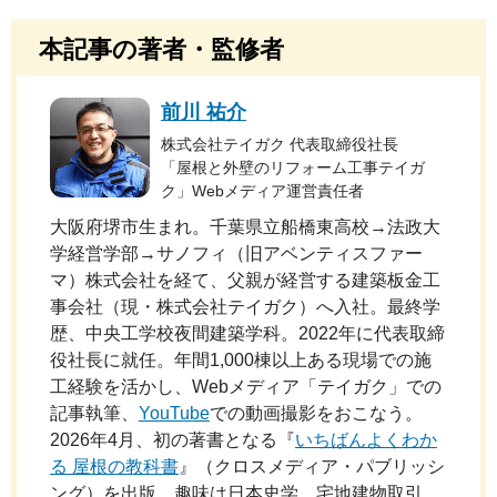
本記事の著者・監修者
前川 祐介
株式会社テイガク 代表取締役社長
「屋根と外壁のリフォーム工事テイガ
ク」Webメディア運営責任者
大阪府堺市生まれ。千葉県立船橋東高校→法政大
学経営学部→サノフィ（旧アベンティスファー
マ）株式会社を経て、父親が経営する建築板金工
事会社（現・株式会社テイガク）へ入社。最終学
歴、中央工学校夜間建築学科。2022年に代表取締
役社長に就任。年間1,000棟以上ある現場での施
工経験を活かし、Webメディア「テイガク」での
記事執筆、
YouTube
での動画撮影をおこなう。
2026年4月、初の著書となる『
いちばんよくわか
る 屋根の教科書
』（クロスメディア・パブリッシ
ング）を出版。趣味は日本史学。宅地建物取引