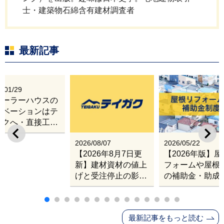
士・建築物石綿含有建材調査者
最新記事
6/01/29
レーラーハウスの
ノベーションはテ
ガクへ・直接工事
出張改修サービス
2026/08/07
2026/05/22
【2026年8月7日更
【2026年版】
新】建材資材の値上
フォームや屋根
げと受注停止の影響
の補助金・助成
｜塗料・屋根材・シ
業
ンナー・断熱材・ル
ーフィングの値上げ
最新記事をもっと読む
と材料入手困難・出