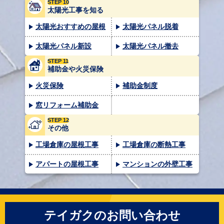
STEP 10
太陽光工事を知る
太陽光おすすめの屋根
太陽光パネル脱着
太陽光パネル新設
太陽光パネル撤去
STEP 11
補助金や火災保険
火災保険
補助金制度
窓リフォーム補助金
STEP 12
その他
工場倉庫の屋根工事
工場倉庫の断熱工事
アパートの屋根工事
マンションの外壁工事
テイガクのお問い合わせ