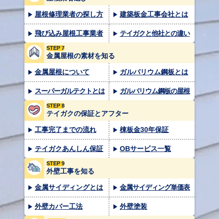
屋根修理業者の探し方
建築板金工事会社とは
飛び込み屋根工事業者
テイガクと他社との違い
STEP 7
金属屋根の素材を知る
金属屋根について
ガルバリウム鋼板とは
スーパーガルテクトとは
ガルバリウム鋼板の屋根
STEP 8
テイガクの保証とアフター
工事完了までの流れ
棟板金30年保証
テイガクあんしん保証
OBサービス一覧
STEP 9
外壁工事を知る
金属サイディングとは
金属サイディング単価表
外壁カバー工法
外壁塗装