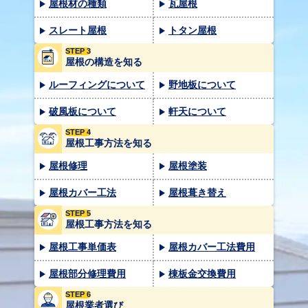
屋根材の種類
瓦屋根
スレート屋根
トタン屋根
STEP 3
屋根の構造を知る
ルーフィングについて
野地板について
破風板について
軒天について
STEP 4
屋根工事方法を知る
屋根修理
屋根塗装
屋根カバー工法
屋根葺き替え
STEP 5
屋根工事方法を知る
屋根工事単価表
屋根カバー工法費用
屋根部分修理費用
棟板金交換費用
STEP 6
屋根業者選び