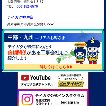
大阪府豊中市利倉1-5-37
TEL：
066-152-6576
テイガク神戸店
兵庫県神戸市兵庫区夢野町2-5-1
TEL：
078-511-9677
中部・九州
エリアのお客さま
テイガク泉北・泉南店
テイガクが長年にわたり
大阪府泉北郡忠岡町高月南3-14
TEL：
072-521-2637
信頼関係
がある工事会社
をご
紹介します
詳しくはこちら