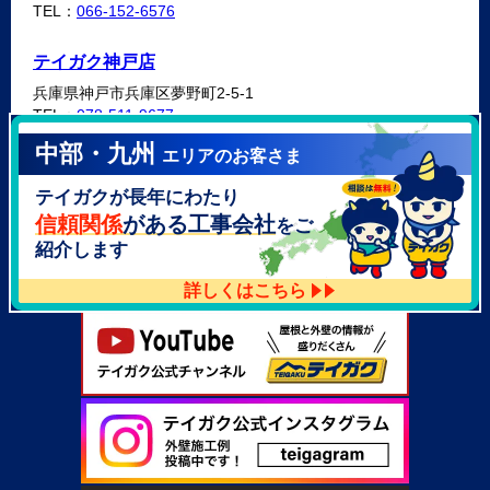
TEL：
066-152-6576
テイガク神戸店
兵庫県神戸市兵庫区夢野町2-5-1
TEL：
078-511-9677
中部・九州
エリアのお客さま
テイガク泉北・泉南店
テイガクが長年にわたり
大阪府泉北郡忠岡町高月南3-14
TEL：
072-521-2637
信頼関係
がある工事会社
をご
紹介します
詳しくはこちら