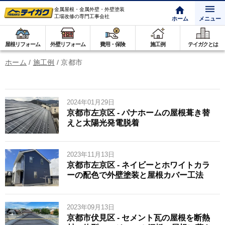
金属屋根・金属外壁・外壁塗装
工場改修の専門工事会社
ホーム
メニュー
屋根リフォーム
外壁リフォーム
費用・保険
施工例
テイガクとは
ホーム
/
施工例
/
京都市
2024年01月29日
京都市左京区 - パナホームの屋根葺き替
えと太陽光発電脱着
2023年11月13日
京都市左京区 - ネイビーとホワイトカラ
ーの配色で外壁塗装と屋根カバー工法
2023年09月13日
京都市伏見区 - セメント瓦の屋根を断熱