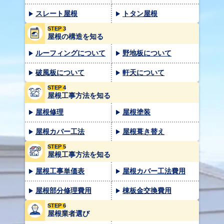
スレート屋根
トタン屋根
STEP 3
屋根の構造を知る
ルーフィングについて
野地板について
破風板について
軒天について
STEP 4
屋根工事方法を知る
屋根修理
屋根塗装
屋根カバー工法
屋根葺き替え
STEP 5
屋根工事方法を知る
屋根工事単価表
屋根カバー工法費用
屋根部分修理費用
棟板金交換費用
STEP 6
屋根業者選び