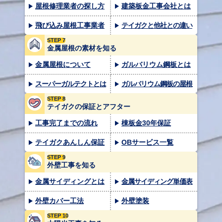
屋根修理業者の探し方
建築板金工事会社とは
飛び込み屋根工事業者
テイガクと他社との違い
STEP 7
金属屋根の素材を知る
金属屋根について
ガルバリウム鋼板とは
スーパーガルテクトとは
ガルバリウム鋼板の屋根
STEP 8
テイガクの保証とアフター
工事完了までの流れ
棟板金30年保証
テイガクあんしん保証
OBサービス一覧
STEP 9
外壁工事を知る
金属サイディングとは
金属サイディング単価表
外壁カバー工法
外壁塗装
STEP 10