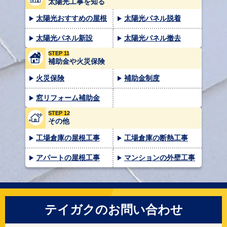
太陽光工事を知る
太陽光おすすめの屋根
太陽光パネル脱着
太陽光パネル新設
太陽光パネル撤去
STEP 11
補助金や火災保険
火災保険
補助金制度
窓リフォーム補助金
STEP 12
その他
工場倉庫の屋根工事
工場倉庫の断熱工事
アパートの屋根工事
マンションの外壁工事
テイガクのお問い合わせ