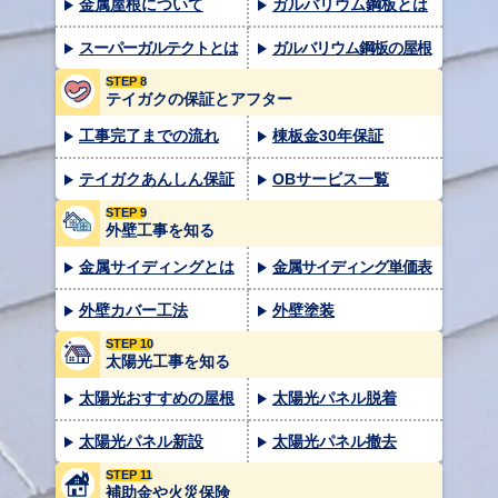
金属屋根について
ガルバリウム鋼板とは
スーパーガルテクトとは
ガルバリウム鋼板の屋根
STEP 8
テイガクの保証とアフター
工事完了までの流れ
棟板金30年保証
テイガクあんしん保証
OBサービス一覧
STEP 9
外壁工事を知る
金属サイディングとは
金属サイディング単価表
外壁カバー工法
外壁塗装
STEP 10
太陽光工事を知る
太陽光おすすめの屋根
太陽光パネル脱着
太陽光パネル新設
太陽光パネル撤去
STEP 11
補助金や火災保険