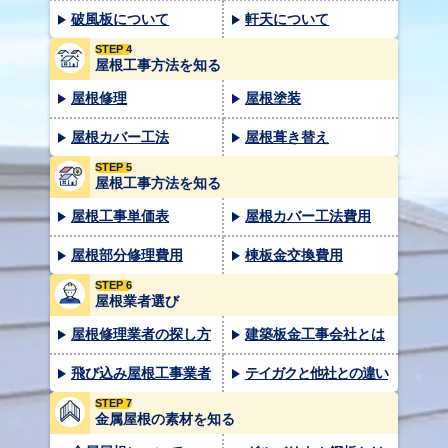
破風板について
軒天について
STEP 4
屋根工事方法を知る
屋根修理
屋根塗装
屋根カバー工法
屋根葺き替え
STEP 5
屋根工事方法を知る
屋根工事単価表
屋根カバー工法費用
屋根部分修理費用
棟板金交換費用
STEP 6
屋根業者選び
屋根修理業者の探し方
建築板金工事会社とは
飛び込み屋根工事業者
テイガクと他社との違い
STEP 7
金属屋根の素材を知る