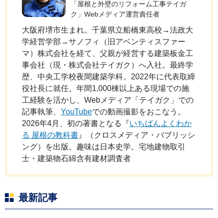
「屋根と外壁のリフォーム工事テイガ
ク」Webメディア運営責任者
大阪府堺市生まれ。千葉県立船橋東高校→法政大
学経営学部→サノフィ（旧アベンティスファー
マ）株式会社を経て、父親が経営する建築板金工
事会社（現・株式会社テイガク）へ入社。最終学
歴、中央工学校夜間建築学科。2022年に代表取締
役社長に就任。年間1,000棟以上ある現場での施
工経験を活かし、Webメディア「テイガク」での
記事執筆、
YouTube
での動画撮影をおこなう。
2026年4月、初の著書となる『
いちばんよくわか
る 屋根の教科書
』（クロスメディア・パブリッシ
ング）を出版。趣味は日本史学。宅地建物取引
士・建築物石綿含有建材調査者
最新記事