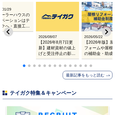
6/01/29
レーラーハウスの
ノベーションはテ
ガクへ・直接工事
出張改修サービス
2026/08/07
2026/05/22
【2026年8月7日更
【2026年版】
新】建材資材の値上
フォームや屋根
げと受注停止の影響
の補助金・助成
｜塗料・屋根材・シ
業
ンナー・断熱材・ル
ーフィングの値上げ
最新記事をもっと読む
と材料入手困難・出
荷停止へ
テイガク特集＆キャンペーン