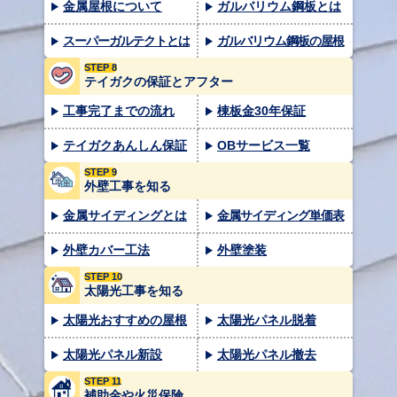
金属屋根について
ガルバリウム鋼板とは
スーパーガルテクトとは
ガルバリウム鋼板の屋根
STEP 8
テイガクの保証とアフター
工事完了までの流れ
棟板金30年保証
テイガクあんしん保証
OBサービス一覧
STEP 9
外壁工事を知る
金属サイディングとは
金属サイディング単価表
外壁カバー工法
外壁塗装
STEP 10
太陽光工事を知る
太陽光おすすめの屋根
太陽光パネル脱着
太陽光パネル新設
太陽光パネル撤去
STEP 11
補助金や火災保険