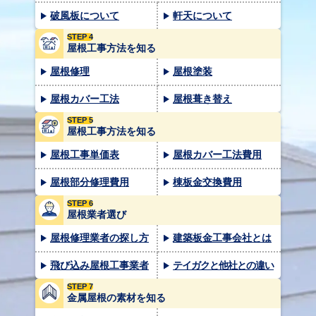
破風板について
軒天について
STEP 4
屋根工事方法を知る
屋根修理
屋根塗装
屋根カバー工法
屋根葺き替え
STEP 5
屋根工事方法を知る
屋根工事単価表
屋根カバー工法費用
屋根部分修理費用
棟板金交換費用
STEP 6
屋根業者選び
屋根修理業者の探し方
建築板金工事会社とは
飛び込み屋根工事業者
テイガクと他社との違い
STEP 7
金属屋根の素材を知る