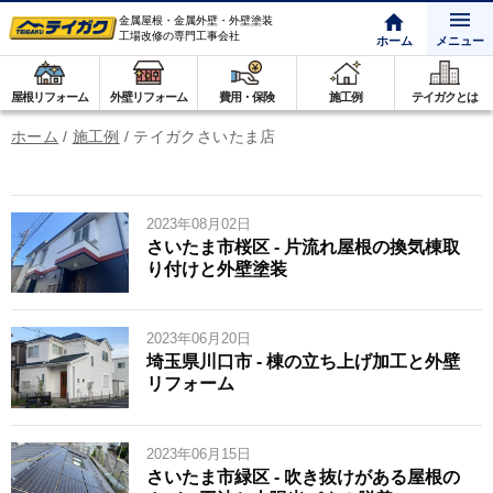
金属屋根・金属外壁・外壁塗装
工場改修の専門工事会社
ホーム
メニュー
屋根リフォーム
外壁リフォーム
費用・保険
施工例
テイガクとは
ホーム
/
施工例
/
テイガクさいたま店
2023年08月02日
さいたま市桜区 - 片流れ屋根の換気棟取
り付けと外壁塗装
2023年06月20日
埼玉県川口市 - 棟の立ち上げ加工と外壁
リフォーム
2023年06月15日
さいたま市緑区 - 吹き抜けがある屋根の