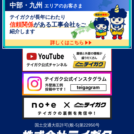
中部・九州
エリアのお客さま
テイガク泉北・泉南店
テイガクが長年にわたり
大阪府泉北郡忠岡町高月南3-14
TEL：
072-521-2637
信頼関係
がある工事会社
をご
紹介します
詳しくはこちら
国土交通大臣許可(般-5)第22950号