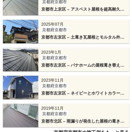
京都府京都市
棟（屋根の頂上）で屋根材を立ち上げ、その高さ
京都市上京区 – アスベスト屋根を超高耐久ガ
ルバで刷新！カバー工法と雨どい交換工事
をS字形状の板金下地「エスヌキ」で確保して、雨
2025年07月
水をブロックします。
京都府京都市
京都市左京区 – 土葺き瓦屋根とモルタル外壁
をアイジー工業の屋根・外壁材でオールメタ
ルリフォーム工事
2023年1月
京都府京都市
京都市左京区 – パナホームの屋根葺き替えと
太陽光発電脱着
2023年11月
京都府京都市
京都市左京区 – ネイビーとホワイトカラーの
配色で外壁塗装と屋根カバー工法
雨どいも新しく交換することで、屋根が受けた雨
2019年11月
を排水する機能も向上させました。
京都府京都市
京都市北区 – 雨漏りが発生した屋根の葺き替
えリフォーム