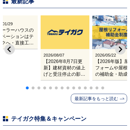
最新記事
6/01/29
レーラーハウスの
ノベーションはテ
ガクへ・直接工事
出張改修サービス
2026/08/07
2026/05/22
【2026年8月7日更
【2026年版】
新】建材資材の値上
フォームや屋根
げと受注停止の影響
の補助金・助成
｜塗料・屋根材・シ
業
ンナー・断熱材・ル
ーフィングの値上げ
最新記事をもっと読む
と材料入手困難・出
荷停止へ
テイガク特集＆キャンペーン