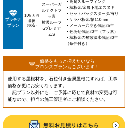
・高耐久ルーフィング
スーパーガ
・棟板金/金属下地エスヌキ
ルテクトフ
・セットバックスタータ/有り
106
万円
ッ素
プラチナ
・ケラバ板金/幅110mm
前後
横暖ルーフ
プラン
（税込）
・メーカー穴空き保証25年
αプレミア
・色あせ保証20年（フッ素）
ムS
・棟板金の飛散漏水保証30年
（条件付き）
価格をもっと抑えたいなら
ブロンズプランもございます！
使用する屋根材を、石粒付き金属屋根にすれば、工事
価格が更にお安くなります。
上記プラン以外にも、ご予算に応じて資材の変更は可
能なので、担当の施工管理者にご相談ください。