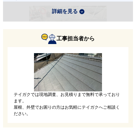
詳細を見る
工事担当者から
防水の要となるルーフィングを、既存屋根の上か
ら張ります。今回は田島ルーフィングの「ニュー
テイガクでは現地調査、お見積りまで無料で承っており
ライナー」を採用しました。
ます。
屋根、外壁でお困りの方はお気軽にテイガクへご相談く
ださい。