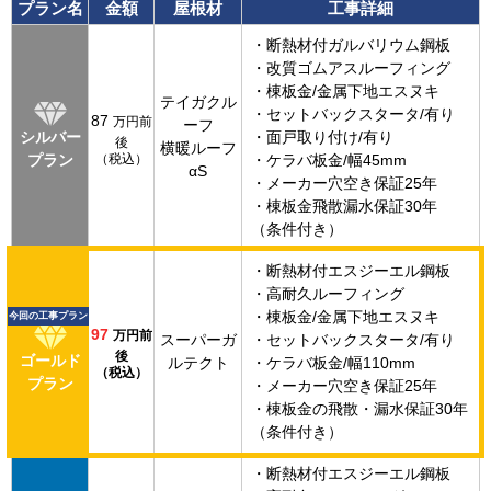
プラン名
金額
屋根材
工事詳細
・断熱材付ガルバリウム鋼板
・改質ゴムアスルーフィング
・棟板金/金属下地エスヌキ
テイガクル
・セットバックスタータ/有り
87
万円前
ーフ
シルバー
・面戸取り付け/有り
後
横暖ルーフ
プラン
（税込）
・ケラバ板金/幅45mm
αS
・メーカー穴空き保証25年
・棟板金飛散漏水保証30年
（条件付き）
・断熱材付エスジーエル鋼板
・高耐久ルーフィング
・棟板金/金属下地エスヌキ
今回の工事プラン
97
万円前
スーパーガ
・セットバックスタータ/有り
後
ゴールド
ルテクト
・ケラバ板金/幅110mm
（税込）
プラン
・メーカー穴空き保証25年
・棟板金の飛散・漏水保証30年
（条件付き）
・断熱材付エスジーエル鋼板