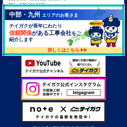
TEL：
078-511-9677
中部・九州
エリアのお客さま
テイガク泉北・泉南店
テイガクが長年にわたり
大阪府泉北郡忠岡町高月南3-14
TEL：
072-521-2637
信頼関係
がある工事会社
をご
紹介します
詳しくはこちら