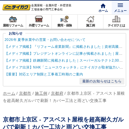
金属屋根・金属外壁・外壁塗装
工場改修の専門工事会社
ホーム
メニュー
屋根リフォーム
外壁リフォーム
費用・保険
施工例
テイガクとは
お知らせ
2026年 夏季休業中の営業・お問い合わせについて
【メディア掲載】『リフォーム産業新聞』に掲載されました｜資材高騰・納期遅延に対するテイガクの取り組み
【メディア掲載】プレジデントオンラインに記事が掲載されました｜屋根点検商法について解説
【メディア掲載】鉄鋼新聞に掲載されました｜スーパーガルテクト2,000万㎡達成
【メディア出演】NHK「ニュースウォッチ９」にテイガクが取材協力いたしました
【重要】対応エリア制限と工事着工時期のご案内
最新のお知らせはこちら
ホーム
/
京都市
/
施工例
/
京都府
/
京都市上京区 - アスベスト屋根
を超高耐久ガルバで刷新！カバー工法と雨どい交換工事
京都市上京区 - アスベスト屋根を超高耐久ガル
バで刷新！カバー工法と雨どい交換工事