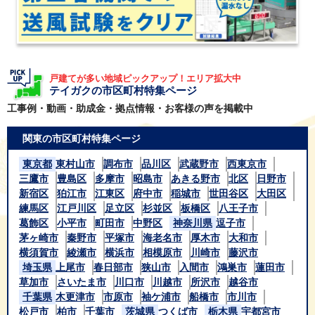
戸建てが多い地域ピックアップ！エリア拡大中
テイガクの市区町村特集ページ
工事例・動画・助成金・拠点情報・お客様の声を掲載中
関東の市区町村特集ページ
東京都
東村山市
調布市
品川区
武蔵野市
西東京市
三鷹市
豊島区
多摩市
昭島市
あきる野市
北区
日野市
新宿区
狛江市
江東区
府中市
稲城市
世田谷区
大田区
練馬区
江戸川区
足立区
杉並区
板橋区
八王子市
葛飾区
小平市
町田市
中野区
神奈川県
逗子市
茅ヶ崎市
秦野市
平塚市
海老名市
厚木市
大和市
横須賀市
綾瀬市
横浜市
相模原市
川崎市
藤沢市
埼玉県
上尾市
春日部市
狭山市
入間市
鴻巣市
蓮田市
草加市
さいたま市
川口市
川越市
所沢市
越谷市
千葉県
木更津市
市原市
袖ケ浦市
船橋市
市川市
松戸市
柏市
千葉市
茨城県
つくば市
栃木県
宇都宮市