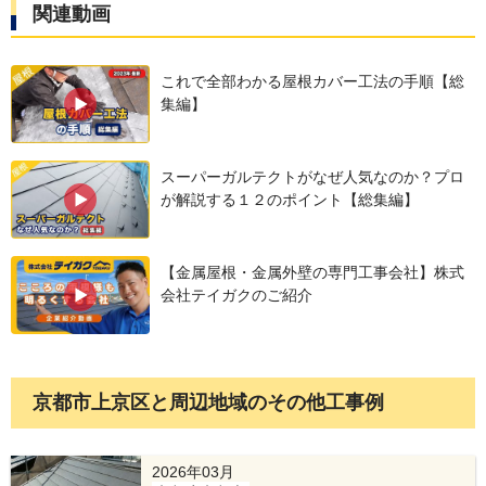
関連動画
これで全部わかる屋根カバー工法の手順【総
集編】
新しく設置する「スーパーガルテクト」は、超高
耐久のガルバリウム鋼板を使用し、独自の構造で
スーパーガルテクトがなぜ人気なのか？プロ
が解説する１２のポイント【総集編】
雨水浸入を徹底的に防ぐ、優れた金属屋根材で
す。
【金属屋根・金属外壁の専門工事会社】株式
会社テイガクのご紹介
京都市上京区と周辺地域のその他工事例
2026年03月