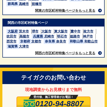
群馬県
高崎市
前橋市
関東の市区町村特集ページをもっと見る
関西の市区町村特集ページ
大阪府
茨木市
堺市
大阪市
東大阪市
豊中市
枚方市
吹田市
高槻市
兵庫県
尼崎市
明石市
姫路市
神戸市
西宮市
京都府
京都市
奈良県
奈良市
和歌山県
和歌山市
滋賀県
大津市
関西の市区町村特集ページをもっと見る
テイガクのお問い合わせ
現地調査からお見積りまで無料
受付後、施工管理者がお電話！
0120-94-8807