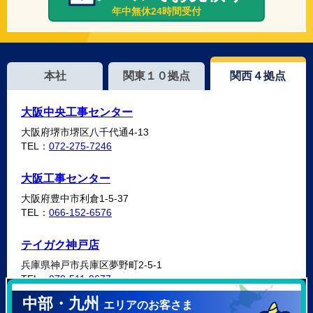
年中無休24時間受付
本社
関東１０拠点
関西４拠点
大阪中央工事センター
大阪府堺市堺区八千代通4-13
TEL：
072-275-7246
大阪工事センター
大阪府豊中市利倉1-5-37
TEL：
066-152-6576
テイガク神戸店
兵庫県神戸市兵庫区夢野町2-5-1
TEL：
078-511-9677
中部・九州
エリアのお客さま
テイガク泉北・泉南店