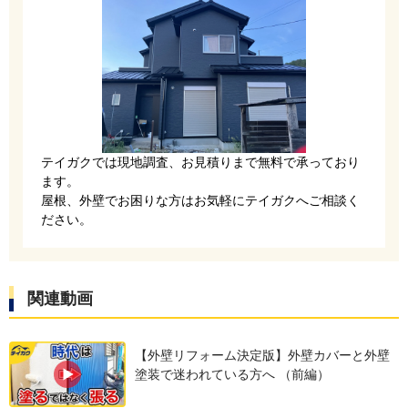
テイガクでは現地調査、お見積りまで無料で承っており
ます。
屋根、外壁でお困りな方はお気軽にテイガクへご相談く
銅縁と呼ばれる下地を取り付けて、古い外壁と新
ださい。
しい外壁のあいだに通気層を確保します。
関連動画
【外壁リフォーム決定版】外壁カバーと外壁
塗装で迷われている方へ （前編）