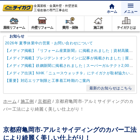
金属屋根・金属外壁・外壁塗装
工場改修の専門工事会社
ホーム
メニュー
屋根リフォーム
外壁リフォーム
費用・保険
施工例
テイガクとは
お知らせ
2026年 夏季休業中の営業・お問い合わせについて
【メディア掲載】『リフォーム産業新聞』に掲載されました｜資材高騰・納期遅延に対するテイガクの取り組み
【メディア掲載】プレジデントオンラインに記事が掲載されました｜屋根点検商法について解説
【メディア掲載】鉄鋼新聞に掲載されました｜スーパーガルテクト2,000万㎡達成
【メディア出演】NHK「ニュースウォッチ９」にテイガクが取材協力いたしました
【重要】対応エリア制限と工事着工時期のご案内
最新のお知らせはこちら
ホーム
/
施工例
/
京都府
/
京都府亀岡市-アルミサイディングのカ
バー工法により綺麗く美しい仕上がり！
京都府亀岡市-アルミサイディングのカバー工法
により綺麗く美しい仕上がり！