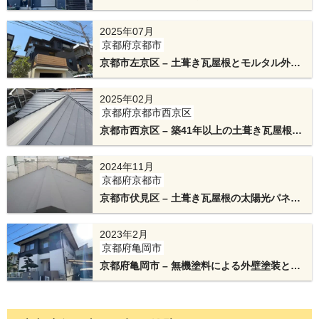
法により綺麗く美しい仕上がり！
2025年07月
京都府京都市
京都市左京区 – 土葺き瓦屋根とモルタル外壁
窓の周りや外壁の角には役物を取り付け、違和感
をアイジー工業の屋根・外壁材でオールメタ
の出ないよう綺麗に仕上げます。
ルリフォーム工事
2025年02月
京都府京都市西京区
京都市西京区 – 築41年以上の土葺き瓦屋根を
葺き替え工事
2024年11月
京都府京都市
京都市伏見区 – 土葺き瓦屋根の太陽光パネル
撤去とスーパーガルテクトで葺き替え
2023年2月
外壁カバー工法リフォームの完成です。耐久性の
京都府亀岡市
京都府亀岡市 – 無機塗料による外壁塗装とエ
高い、美しい外壁に生まれ変わりました。
スジーエル鋼板で屋根カバー工法