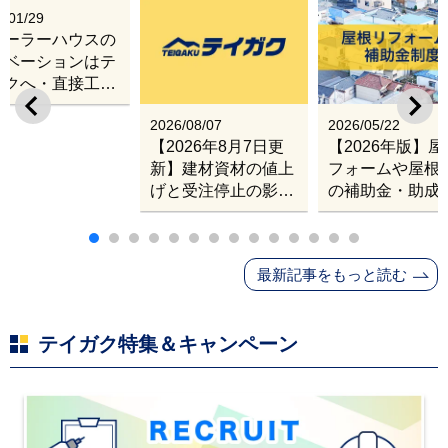
6/01/29
レーラーハウスの
ノベーションはテ
ガクへ・直接工事
出張改修サービス
2026/08/07
2026/05/22
【2026年8月7日更
【2026年版】
新】建材資材の値上
フォームや屋根
げと受注停止の影響
の補助金・助成
｜塗料・屋根材・シ
業
ンナー・断熱材・ル
ーフィングの値上げ
最新記事をもっと読む
と材料入手困難・出
荷停止へ
テイガク特集＆キャンペーン