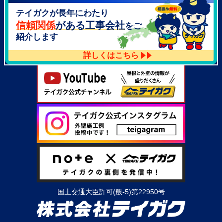
テイガクが長年にわたり
大阪府泉北郡忠岡町高月南3-14
TEL：
072-521-2637
信頼関係
がある工事会社
をご
紹介します
詳しくはこちら
国土交通大臣許可(般-5)第22950号