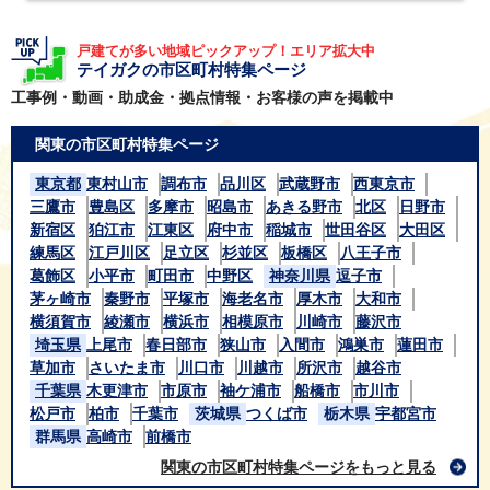
戸建てが多い地域ピックアップ！エリア拡大中
テイガクの市区町村特集ページ
工事例・動画・助成金・拠点情報・お客様の声を掲載中
関東の市区町村特集ページ
東京都
東村山市
調布市
品川区
武蔵野市
西東京市
三鷹市
豊島区
多摩市
昭島市
あきる野市
北区
日野市
新宿区
狛江市
江東区
府中市
稲城市
世田谷区
大田区
練馬区
江戸川区
足立区
杉並区
板橋区
八王子市
葛飾区
小平市
町田市
中野区
神奈川県
逗子市
茅ヶ崎市
秦野市
平塚市
海老名市
厚木市
大和市
横須賀市
綾瀬市
横浜市
相模原市
川崎市
藤沢市
埼玉県
上尾市
春日部市
狭山市
入間市
鴻巣市
蓮田市
草加市
さいたま市
川口市
川越市
所沢市
越谷市
千葉県
木更津市
市原市
袖ケ浦市
船橋市
市川市
松戸市
柏市
千葉市
茨城県
つくば市
栃木県
宇都宮市
群馬県
高崎市
前橋市
関東の市区町村特集ページをもっと見る