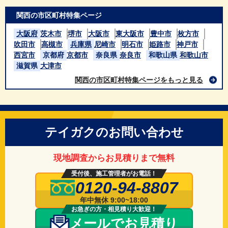
関西の市区町村特集ページ
大阪府
茨木市
堺市
大阪市
東大阪市
豊中市
枚方市
吹田市
高槻市
兵庫県
尼崎市
明石市
姫路市
神戸市
西宮市
京都府
京都市
奈良県
奈良市
和歌山県
和歌山市
滋賀県
大津市
関西の市区町村特集ページをもっと見る
テイガクのお問い合わせ
現地調査からお見積りまで無料
受付後、施工管理者がお電話！
0120-94-8807
年中無休 9:00~18:00
お急ぎの方・相見積り大歓迎！
メールでお見積り