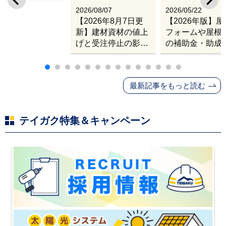
2026/08/07
2026/05/22
【2026年8月7日更
【2026年版】
新】建材資材の値上
フォームや屋根
げと受注停止の影響
の補助金・助成
｜塗料・屋根材・シ
業
ンナー・断熱材・ル
ーフィングの値上げ
最新記事をもっと読む
と材料入手困難・出
荷停止へ
テイガク特集＆キャンペーン