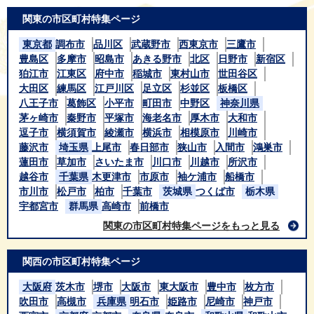
関東の市区町村特集ページ
東京都
調布市
品川区
武蔵野市
西東京市
三鷹市
豊島区
多摩市
昭島市
あきる野市
北区
日野市
新宿区
狛江市
江東区
府中市
稲城市
東村山市
世田谷区
大田区
練馬区
江戸川区
足立区
杉並区
板橋区
八王子市
葛飾区
小平市
町田市
中野区
神奈川県
茅ヶ崎市
秦野市
平塚市
海老名市
厚木市
大和市
逗子市
横須賀市
綾瀬市
横浜市
相模原市
川崎市
藤沢市
埼玉県
上尾市
春日部市
狭山市
入間市
鴻巣市
蓮田市
草加市
さいたま市
川口市
川越市
所沢市
越谷市
千葉県
木更津市
市原市
袖ケ浦市
船橋市
市川市
松戸市
柏市
千葉市
茨城県
つくば市
栃木県
宇都宮市
群馬県
高崎市
前橋市
関東の市区町村特集ページをもっと見る
関西の市区町村特集ページ
大阪府
茨木市
堺市
大阪市
東大阪市
豊中市
枚方市
吹田市
高槻市
兵庫県
明石市
姫路市
尼崎市
神戸市