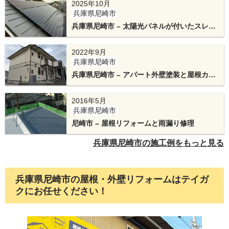
2025年10月
兵庫県尼崎市
テイガク独自のアルミ製下地「エスヌキ」を取り
兵庫県尼崎市 – 太陽光パネルが付いたスレー
付けて、止水性を高めます。
ト屋根を金属屋根にリフォーム
2022年9月
兵庫県尼崎市
兵庫県尼崎市 – アパート外壁塗装と屋根カバ
ー工法
2016年5月
兵庫県尼崎市
尼崎市 – 屋根リフォームと雨漏り修理
兵庫県尼崎市の施工例をもっと見る
最後に、屋根内部の熱・湿気を逃す換気棟を設置
兵庫県尼崎市の屋根・外壁リフォームはテイガ
して完成です。
クにお任せください！