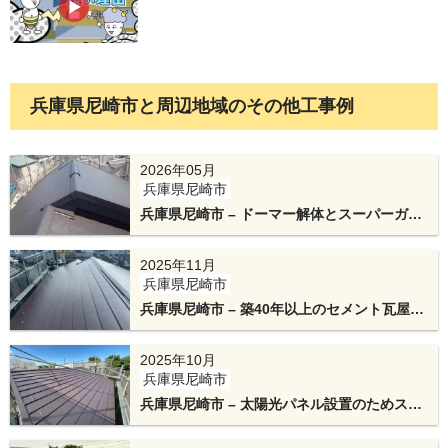
兵庫県尼崎市と周辺地域のその他工事例
新しく「スーパーガルテクト」を設置します。1枚
3mと長尺で、細かな止水・排水設計も施された雨
2026年05月
兵庫県尼崎市
漏りしにくい金属屋根材です。
兵庫県尼崎市 – ドーマー解体とスーパーガル
テクトのカバー工法で雨水に強い屋根へリフ
ォーム
2025年11月
兵庫県尼崎市
兵庫県尼崎市 – 築40年以上のセメント瓦屋根
を横暖ルーフαプレミアムSに葺き替えリフォ
ーム
2025年10月
兵庫県尼崎市
兵庫県尼崎市 – 太陽光パネル設置のためスレ
ート屋根を金属屋根葺き替え工事
棟（屋根面同士の接合部）で屋根材を立ち上げ、