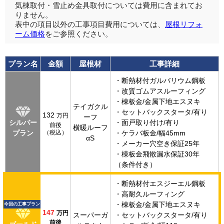
気棟取付・雪止め金具取付については費用に含まれてお
りません。
表中の項目以外の工事項目費用については、
屋根リフォ
ーム価格
をご参照ください。
プラン名
金額
屋根材
工事詳細
・断熱材付ガルバリウム鋼板
・改質ゴムアスルーフィング
・棟板金/金属下地エスヌキ
テイガクル
・セットバックスタータ/有り
132
万円
ーフ
シルバー
・面戸取り付け/有り
前後
横暖ルーフ
プラン
（税込）
・ケラバ板金/幅45mm
αS
・メーカー穴空き保証25年
・棟板金飛散漏水保証30年
（条件付き）
・断熱材付エスジーエル鋼板
・高耐久ルーフィング
・棟板金/金属下地エスヌキ
今回の工事プラン
147
万円
スーパーガ
・セットバックスタータ/有り
前後