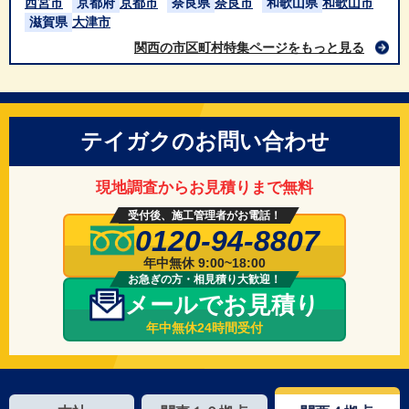
西宮市
京都府
京都市
奈良県
奈良市
和歌山県
和歌山市
滋賀県
大津市
関西の市区町村特集ページをもっと見る
テイガクのお問い合わせ
現地調査からお見積りまで無料
受付後、施工管理者がお電話！
0120-94-8807
年中無休 9:00~18:00
お急ぎの方・相見積り大歓迎！
メールでお見積り
年中無休24時間受付