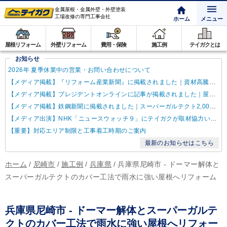
金属屋根・金属外壁・外壁塗装
工場改修の専門工事会社
ホーム
メニュー
屋根リフォーム
外壁リフォーム
費用・保険
施工例
テイガクとは
お知らせ
2026年 夏季休業中の営業・お問い合わせについて
【メディア掲載】『リフォーム産業新聞』に掲載されました｜資材高騰・納期遅延に対するテイガクの取り組み
【メディア掲載】プレジデントオンラインに記事が掲載されました｜屋根点検商法について解説
【メディア掲載】鉄鋼新聞に掲載されました｜スーパーガルテクト2,000万㎡達成
【メディア出演】NHK「ニュースウォッチ９」にテイガクが取材協力いたしました
【重要】対応エリア制限と工事着工時期のご案内
最新のお知らせはこちら
ホーム
/
尼崎市
/
施工例
/
兵庫県
/
兵庫県尼崎市 - ドーマー解体と
スーパーガルテクトのカバー工法で雨水に強い屋根へリフォーム
兵庫県尼崎市 - ドーマー解体とスーパーガルテ
クトのカバー工法で雨水に強い屋根へリフォー