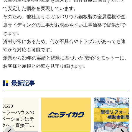
大量の屋根材や外壁材を購入し、自社倉庫に保管すること
で安定した価格を実現しています。
そのため、他社よりもガルバリウム鋼板製の金属屋根や金
属サイディングの工事がお求めやすい工事価格で提供がで
きます。
資材が常にあるため、何か不具合やトラブルがあっても速
やかな対応も可能です。
創業から25年の実績と経験に基づいた”安心”をモットーに、
お客様と屋根と外壁を見守り続けます。
最新記事
6/01/29
レーラーハウスの
ノベーションはテ
ガクへ・直接工事
出張改修サービス