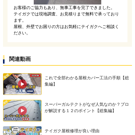
お客様のご協力もあり、無事工事を完了できました。
テイガクでは現地調査、お見積りまで無料で承っており
ます。
屋根、外壁でお困りの方はお気軽にテイガクへご相談く
ださい。
関連動画
上から、高耐久の「ニューライナールーフィン
これで全部わかる屋根カバー工法の手順【総
集編】
グ」を張ります。屋根全体の防水を担う重要な下
地です。
スーパーガルテクトがなぜ人気なのか？プロ
が解説する１２のポイント【総集編】
テイガク屋根修理が良い理由