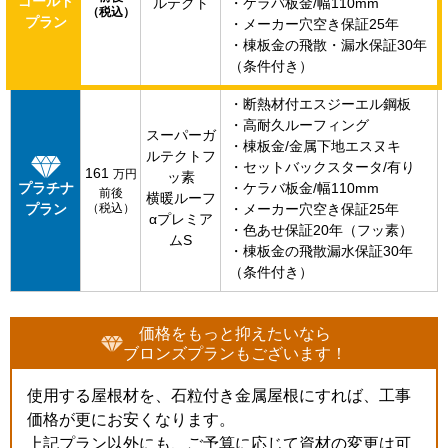
ゴールド
ルテクト
・ケラバ板金/幅110mm
（税込）
プラン
・メーカー穴空き保証25年
・棟板金の飛散・漏水保証30年
（条件付き）
・断熱材付エスジーエル鋼板
・高耐久ルーフィング
スーパーガ
・棟板金/金属下地エスヌキ
ルテクトフ
・セットバックスタータ/有り
161
万円
ッ素
プラチナ
・ケラバ板金/幅110mm
前後
横暖ルーフ
プラン
（税込）
・メーカー穴空き保証25年
αプレミア
・色あせ保証20年（フッ素）
ムS
・棟板金の飛散漏水保証30年
（条件付き）
価格をもっと抑えたいなら
ブロンズプランもございます！
使用する屋根材を、石粒付き金属屋根にすれば、工事
価格が更にお安くなります。
上記プラン以外にも、ご予算に応じて資材の変更は可