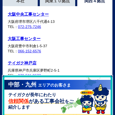
本社
関東１０拠点
関西４拠点
大阪中央工事センター
大阪府堺市堺区八千代通4-13
TEL：
072-275-7246
大阪工事センター
大阪府豊中市利倉1-5-37
TEL：
066-152-6576
テイガク神戸店
兵庫県神戸市兵庫区夢野町2-5-1
TEL：
078-511-9677
中部・九州
エリアのお客さま
テイガク泉北・泉南店
テイガクが長年にわたり
大阪府泉北郡忠岡町高月南3-14
TEL：
072-521-2637
信頼関係
がある工事会社
をご
紹介します