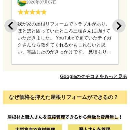
2026年07月07日
我が家の屋根リフォームでトラブルがあり、
ほとほと困っていたところ三枝さんに助けて
いただきました。 YouTubeで見ていたテイガ
クさんなら教えてくれるかもしれないと思
い、電話したのがきっかけです。 見積もり依
頼の電話でもなく、なんの利益にもならない
私の話を親身に聞いて下さり、アドバイスを
していただきました。窮地の私にとってどれ
Googleのクチコミをもっと見る
だけ有り難かったかわかりません。今は感謝
の気持ちでいっぱいです。 お陰様で大難を小
難にすることができました。 屋根外壁工事は
なぜ価格を抑えた屋根リフォームができるの？
大きな出費ですし、一生のうちに何度もやる
工事ではありません。 だからこそ信頼できる
業者選びが大切だということを 身をもって感
じました。 今後、屋根外壁関係で工事する機
会があれば 是非三枝さんにお願いしたいと思