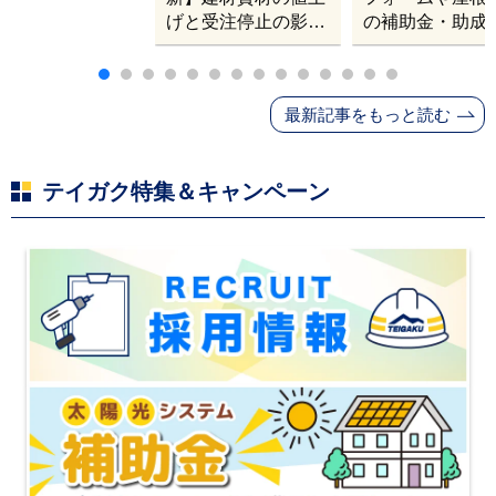
げと受注停止の影響
の補助金・助成
｜塗料・屋根材・シ
業
ンナー・断熱材・ル
ーフィングの値上げ
最新記事をもっと読む
と材料入手困難・出
荷停止へ
テイガク特集＆キャンペーン