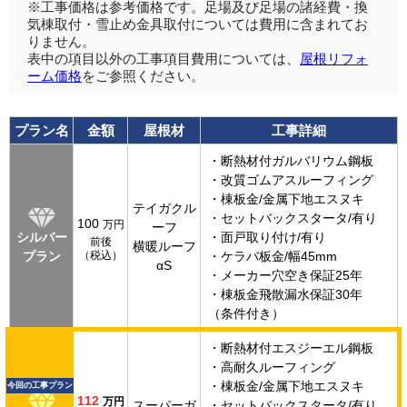
※工事価格は参考価格です。足場及び足場の諸経費・換
気棟取付・雪止め金具取付については費用に含まれてお
りません。
表中の項目以外の工事項目費用については、
屋根リフォ
ーム価格
をご参照ください。
プラン名
金額
屋根材
工事詳細
・断熱材付ガルバリウム鋼板
・改質ゴムアスルーフィング
・棟板金/金属下地エスヌキ
テイガクル
・セットバックスタータ/有り
100
万円
ーフ
シルバー
・面戸取り付け/有り
前後
横暖ルーフ
プラン
（税込）
・ケラバ板金/幅45mm
αS
・メーカー穴空き保証25年
・棟板金飛散漏水保証30年
（条件付き）
・断熱材付エスジーエル鋼板
・高耐久ルーフィング
・棟板金/金属下地エスヌキ
今回の工事プラン
112
万円
スーパーガ
・セットバックスタータ/有り