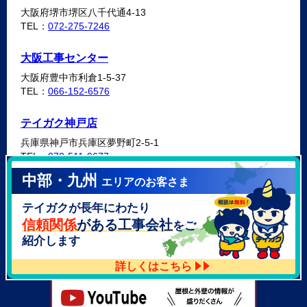
大阪府堺市堺区八千代通4-13
TEL：
072-275-7246
大阪工事センター
大阪府豊中市利倉1-5-37
TEL：
066-152-6576
テイガク神戸店
兵庫県神戸市兵庫区夢野町2-5-1
TEL：
078-511-9677
中部・九州
エリアのお客さま
テイガク泉北・泉南店
テイガクが長年にわたり
大阪府泉北郡忠岡町高月南3-14
TEL：
072-521-2637
信頼関係
がある工事会社
をご
紹介します
詳しくはこちら