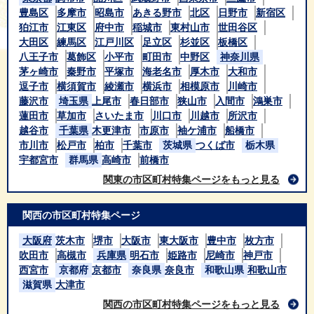
豊島区
多摩市
昭島市
あきる野市
北区
日野市
新宿区
狛江市
江東区
府中市
稲城市
東村山市
世田谷区
大田区
練馬区
江戸川区
足立区
杉並区
板橋区
八王子市
葛飾区
小平市
町田市
中野区
神奈川県
茅ヶ崎市
秦野市
平塚市
海老名市
厚木市
大和市
逗子市
横須賀市
綾瀬市
横浜市
相模原市
川崎市
藤沢市
埼玉県
上尾市
春日部市
狭山市
入間市
鴻巣市
蓮田市
草加市
さいたま市
川口市
川越市
所沢市
越谷市
千葉県
木更津市
市原市
袖ケ浦市
船橋市
市川市
松戸市
柏市
千葉市
茨城県
つくば市
栃木県
宇都宮市
群馬県
高崎市
前橋市
関東の市区町村特集ページをもっと見る
関西の市区町村特集ページ
大阪府
茨木市
堺市
大阪市
東大阪市
豊中市
枚方市
吹田市
高槻市
兵庫県
明石市
姫路市
尼崎市
神戸市
西宮市
京都府
京都市
奈良県
奈良市
和歌山県
和歌山市
滋賀県
大津市
関西の市区町村特集ページをもっと見る