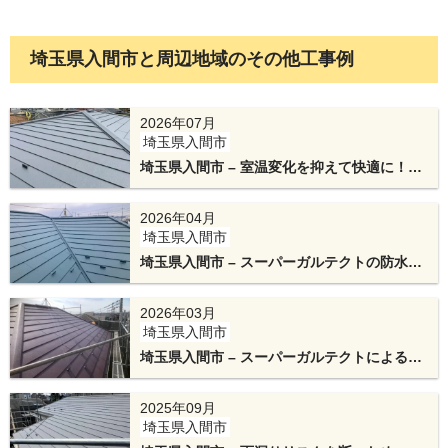
埼玉県入間市と周辺地域のその他工事例
2026年07月
埼玉県入間市
埼玉県入間市 – 室温変化を抑えて快適に！ガ
屋根全体に高機能な防水シートを敷設します。端
ルテクトと換気棟による屋根カバー工法
部や角の処理まで精密に仕上げることで、屋根全
2026年04月
埼玉県入間市
体の防水性能を高めます。
埼玉県入間市 – スーパーガルテクトの防水性
能と天窓撤去で雨漏りを防ぐ屋根カバー工法
2026年03月
埼玉県入間市
埼玉県入間市 – スーパーガルテクトによるカ
バー工法！丈夫で長持ちする屋根へリフォー
ム
2025年09月
埼玉県入間市