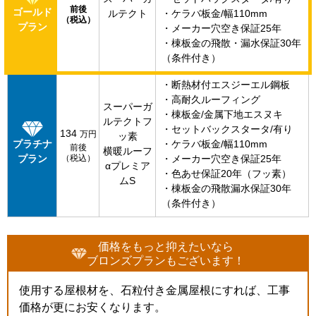
前後
ゴールド
ルテクト
・ケラバ板金/幅110mm
（税込）
プラン
・メーカー穴空き保証25年
・棟板金の飛散・漏水保証30年
（条件付き）
・断熱材付エスジーエル鋼板
・高耐久ルーフィング
スーパーガ
・棟板金/金属下地エスヌキ
ルテクトフ
・セットバックスタータ/有り
134
万円
ッ素
プラチナ
・ケラバ板金/幅110mm
前後
横暖ルーフ
プラン
（税込）
・メーカー穴空き保証25年
αプレミア
・色あせ保証20年（フッ素）
ムS
・棟板金の飛散漏水保証30年
（条件付き）
価格をもっと抑えたいなら
ブロンズプランもございます！
使用する屋根材を、石粒付き金属屋根にすれば、工事
価格が更にお安くなります。