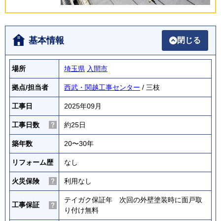
基本情報
閉じる
場所
埼玉県
入間市
拠点/担当者
西武・関越工事センター
/ 三枝
工事日
2025年09月
工事日数
約25日
築年数
20〜30年
リフォーム歴
なし
火災保険
利用なし
テイガク保証年 次回の外壁塗装時に面戸取
工事保証
り付け無料