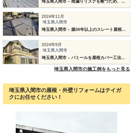
埼玉県入間市 – 雨漏りリスクを断つため、天
窓を撤去した屋根リフォーム
IG工業のスーパーガルテクトを施工。天窓があっ
2024年11月
埼玉県入間市
た場所も完全に一体化し、美しく、かつ極めて漏
埼玉県入間市 – 築30年以上のスレート屋根を
水リスクの低いフラットな屋根へと生まれ変わり
スーパーガルテクトで屋根カバー工法
ます。
2024年9月
埼玉県入間市
埼玉県入間市 – パミールを屋根カバー工法・
外壁塗装リフォーム
埼玉県入間市の施工例をもっと見る
埼玉県入間市の屋根・外壁リフォームはテイガ
クにお任せください！
仕上げの棟板金の下地にはテイガクオリジナルの
エスヌキを施工します。台風などの強風でも棟板