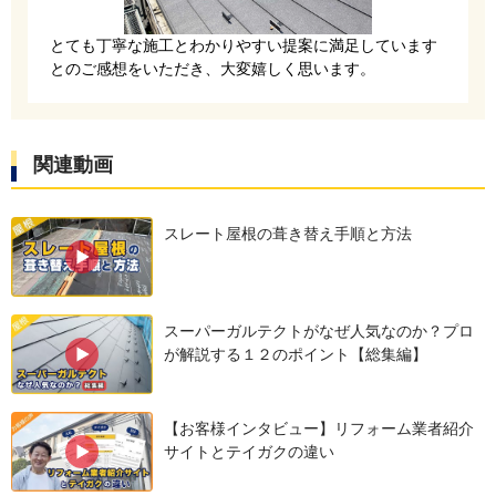
今回のリフォームでは雨漏りリスクが懸念される
とても丁寧な施工とわかりやすい提案に満足しています
天窓を撤去します。
とのご感想をいただき、大変嬉しく思います。
関連動画
スレート屋根の葺き替え手順と方法
天窓を撤去した開口部を強固な合板で塞ぎ、その
スーパーガルテクトがなぜ人気なのか？プロ
が解説する１２のポイント【総集編】
周囲を広範囲にわたって防水テープで二重・三重
に保護します。
【お客様インタビュー】リフォーム業者紹介
サイトとテイガクの違い