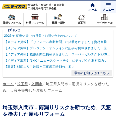
金属屋根・金属外壁・外壁塗装
工場改修の専門工事会社
ホーム
メニュー
屋根リフォーム
外壁リフォーム
費用・保険
施工例
テイガクとは
お知らせ
2026年 夏季休業中の営業・お問い合わせについて
【メディア掲載】『リフォーム産業新聞』に掲載されました｜資材高騰・納期遅延に対するテイガクの取り組み
【メディア掲載】プレジデントオンラインに記事が掲載されました｜屋根点検商法について解説
【メディア掲載】鉄鋼新聞に掲載されました｜スーパーガルテクト2,000万㎡達成
【メディア出演】NHK「ニュースウォッチ９」にテイガクが取材協力いたしました
【重要】対応エリア制限と工事着工時期のご案内
最新のお知らせはこちら
ホーム
/
埼玉県
/
入間市
/
埼玉県入間市 - 雨漏りリスクを断つた
め、天窓を撤去した屋根リフォーム
埼玉県入間市 - 雨漏りリスクを断つため、天窓
を撤去した屋根リフォーム