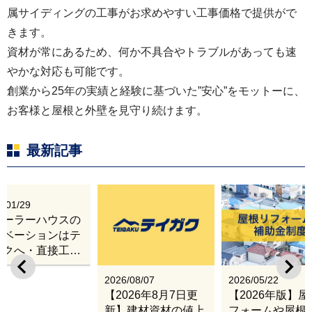
属サイディングの工事がお求めやすい工事価格で提供がで
きます。
資材が常にあるため、何か不具合やトラブルがあっても速
やかな対応も可能です。
創業から25年の実績と経験に基づいた”安心”をモットーに、
お客様と屋根と外壁を見守り続けます。
最新記事
6/01/29
レーラーハウスの
ノベーションはテ
ガクへ・直接工事
出張改修サービス
2026/08/07
2026/05/22
【2026年8月7日更
【2026年版】
新】建材資材の値上
フォームや屋根