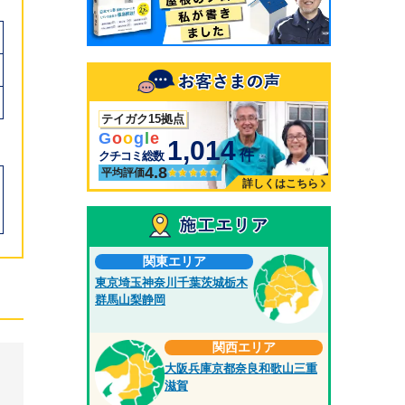
テイガク15拠点
G
o
o
g
l
e
1,014
件
クチコミ総数
4.8
平均評価
詳しくはこちら
関東エリア
東京
埼玉
神奈川
千葉
茨城
栃木
群馬
山梨
静岡
関西エリア
大阪
兵庫
京都
奈良
和歌山
三重
滋賀
ス