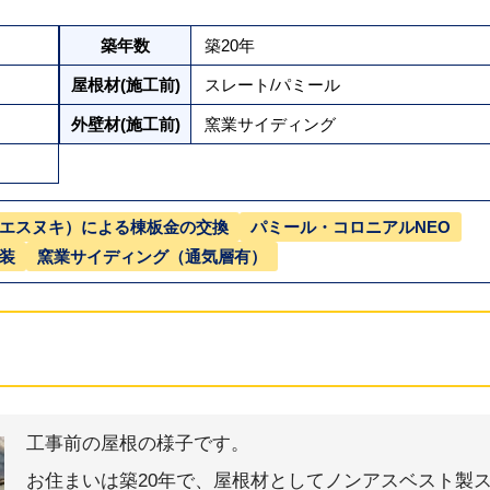
築年数
築20年
屋根材(施工前)
スレート/パミール
外壁材(施工前)
窯業サイディング
エスヌキ）による棟板金の交換
パミール・コロニアルNEO
装
窯業サイディング（通気層有）
工事前の屋根の様子です。
お住まいは築20年で、屋根材としてノンアスベスト製