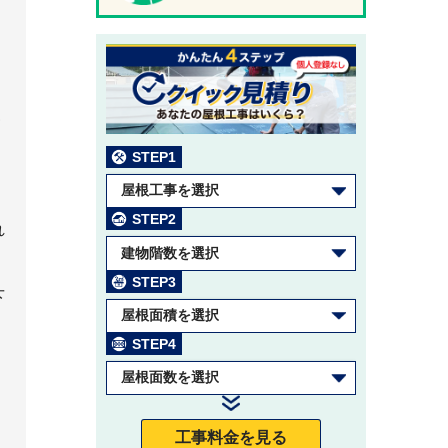
て
割
STEP1
て
屋根工事を選択
STEP2
れ
建物階数を選択
STEP3
下
屋根面積を選択
STEP4
屋根面数を選択
工事料金を見る