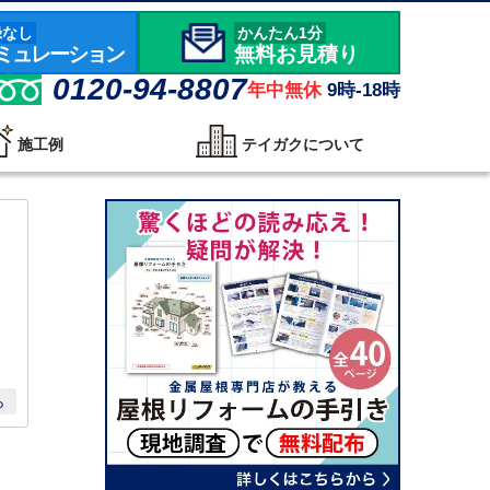
録なし
かんたん1分
ミュレーション
無料お見積り
0120-94-8807
年中無休
9時-18時
施工例
テイガクについて
ら