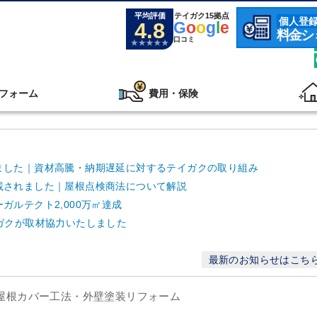
平均評価
テイガク15拠点
個人登
4.8
G
o
o
g
l
e
料金シ
口コミ
フォーム
費用・保険
ました｜資材高騰・納期遅延に対するテイガクの取り組み
載されました｜屋根点検商法について解説
ルテクト2,000万㎡達成
ガクが取材協力いたしました
最新のお知らせはこち
を屋根カバー工法・外壁塗装リフォーム