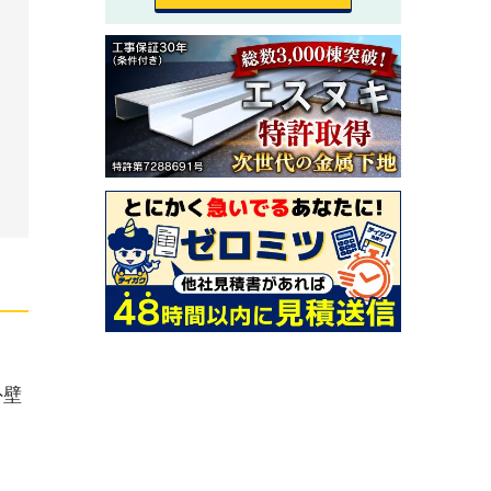
ま
。
こ
外壁