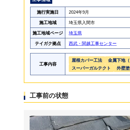
施行実施日
2024年9月
施工地域
埼玉県入間市
施工地域ページ
埼玉県
テイガク拠点
西武・関越工事センター
屋根カバー工法
金属下地（
工事内容
スーパーガルテクト
外壁塗
工事前の状態