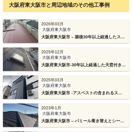
大阪府東大阪市と周辺地域のその他工事例
防水シートを敷設した後に、金属屋根を施工して
2026年03月
いきます。今回使用する金属屋根は、アイジー工
大阪府東大阪市
業のスーパーガルテクトです。断熱材一体型の屋
大阪府東大阪市 – 築後30年以上経過したスレ
ート屋根をアイジー工業のスーパーガルテク
根材で、断熱性、遮音性に優れた屋根材です。既
トでカバー工法と既存天窓撤去したリフォー
2025年12月
存屋根に天窓がある場合には天窓周囲の板金も交
ム工事
大阪府東大阪市
換致します。しかし、天窓は屋根の中でも弱点に
大阪府東大阪市-30年以上経過した天窓付き急
勾配屋根をスーパーガルテクトでカバー工法
なりやすい為、撤去、天窓カバーを推奨しており
2025年03月
ます。
大阪府東大阪市
大阪府東大阪市 -アスベストの含まれるスレ
ート屋根をカバー工法と直貼り窯業サイディ
ングをカバー工法と外壁塗装
2023年1月
大阪府東大阪市
大阪府東大阪市 – パミール葺き替えとシーリ
ング交換