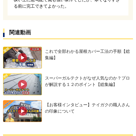
る前に完工できてよかった。
カバー工法の場合には、既存の屋根材の上に直接
新しい防水シートを敷設します。今回使用する防
関連動画
水シートは、田島ルーフィングの釘打ちタイプ、
ニューライナーです。耐用年数30年と高耐久な
これで全部わかる屋根カバー工法の手順【総
上、価格も20年耐久の商品と差額がないことか
集編】
ら、コストパフォーマンスに優れた防水シートで
す。
スーパーガルテクトがなぜ人気なのか？プロ
が解説する１２のポイント【総集編】
【お客様インタビュー】テイガクの職人さん
の印象について