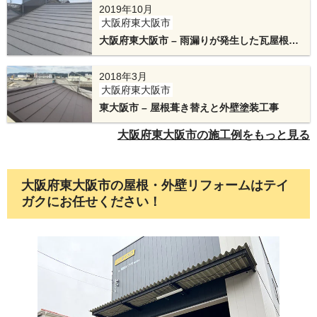
2019年10月
大阪府東大阪市
大阪府東大阪市 – 雨漏りが発生した瓦屋根
（土葺き）の葺き替えリフォーム
金属屋根を敷設後、棟板金を施工していきます。
2018年3月
棟板金の下地には、通常木材を使用しますが、木
大阪府東大阪市
東大阪市 – 屋根葺き替えと外壁塗装工事
材の場合、経年劣化で腐食し、最悪の場合、強風
大阪府東大阪市の施工例をもっと見る
により棟板金が飛ばされる恐れもあります。その
ような事態を防ぐ為、テイガクの施工では、アル
大阪府東大阪市の屋根・外壁リフォームはテイ
ミの金属下地(エスヌキ)を使用します。アルミの
ガクにお任せください！
為、高耐久の下地で仕上げることが可能です。