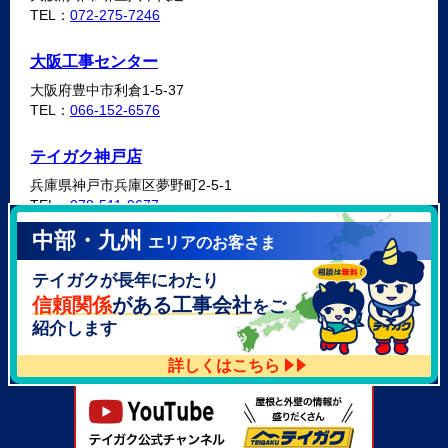
TEL：
072-275-7246
大阪工事センター
大阪府豊中市利倉1-5-37
TEL：
066-152-6576
テイガク神戸店
兵庫県神戸市兵庫区夢野町2-5-1
TEL：
078-511-9677
中部・九州
エリアのお客さま
テイガク泉北・泉南店
テイガクが長年にわたり
大阪府泉北郡忠岡町高月南3-14
TEL：
072-521-2637
信頼関係
がある工事会社
をご
紹介します
詳しくはこちら