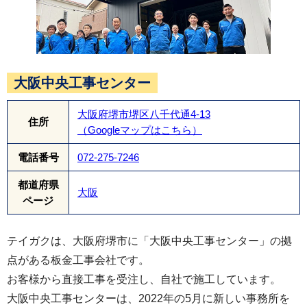
最後に棟板金、換気棟を施工し、完成です。換気
大阪中央工事センター
棟は、夏の屋根上に溜まった、暑い空気を逃がす
大阪府堺市堺区八千代通4-13
役割や、冬場の屋根内部で発生する結露を防ぐ役
住所
（Googleマップはこちら）
割もあり、オプション工事にはなりますが、設置
電話番号
072-275-7246
をオススメしております。
都道府県
大阪
ページ
テイガクは、大阪府堺市に「大阪中央工事センター」の拠
点がある板金工事会社です。
お客様から直接工事を受注し、自社で施工しています。
大阪中央工事センターは、2022年の5月に新しい事務所を