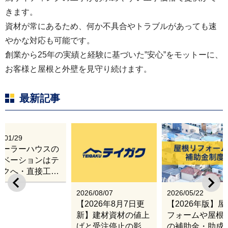
きます。
資材が常にあるため、何か不具合やトラブルがあっても速
やかな対応も可能です。
創業から25年の実績と経験に基づいた”安心”をモットーに、
お客様と屋根と外壁を見守り続けます。
最新記事
6/01/29
レーラーハウスの
ノベーションはテ
ガクへ・直接工事
出張改修サービス
2026/08/07
2026/05/22
【2026年8月7日更
【2026年版】
新】建材資材の値上
フォームや屋根
げと受注停止の影響
の補助金・助成