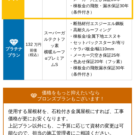
・棟板金の飛散・漏水保証30年
（条件付き）
・断熱材付エスジーエル鋼板
・高耐久ルーフィング
スーパーガ
・棟板金/金属下地エスヌキ
ルテクトフ
・セットバックスタータ/有り
132
万円
ッ素
プラチナ
・ケラバ板金/幅110mm
前後
横暖ルーフ
プラン
（税込）
・メーカー穴空き保証25年
αプレミア
・色あせ保証20年（フッ素）
ムS
・棟板金の飛散漏水保証30年
（条件付き）
価格をもっと抑えたいなら
ブロンズプランもございます！
使用する屋根材を、石粒付き金属屋根にすれば、工事
価格が更にお安くなります。
上記プラン以外にも、ご予算に応じて資材の変更は可
能なので、担当の施工管理者にご相談ください。