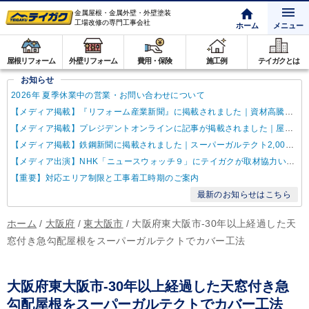
金属屋根・金属外壁・外壁塗装
工場改修の専門工事会社
ホーム
メニュー
屋根リフォーム
外壁リフォーム
費用・保険
施工例
テイガクとは
お知らせ
2026年 夏季休業中の営業・お問い合わせについて
【メディア掲載】『リフォーム産業新聞』に掲載されました｜資材高騰・納期遅延に対するテイガクの取り組み
【メディア掲載】プレジデントオンラインに記事が掲載されました｜屋根点検商法について解説
【メディア掲載】鉄鋼新聞に掲載されました｜スーパーガルテクト2,000万㎡達成
【メディア出演】NHK「ニュースウォッチ９」にテイガクが取材協力いたしました
【重要】対応エリア制限と工事着工時期のご案内
最新のお知らせはこちら
ホーム
/
大阪府
/
東大阪市
/
大阪府東大阪市-30年以上経過した天
窓付き急勾配屋根をスーパーガルテクトでカバー工法
大阪府東大阪市-30年以上経過した天窓付き急
勾配屋根をスーパーガルテクトでカバー工法