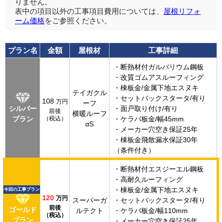
りません。
表中の項目以外の工事項目費用については、
屋根リフォ
ーム価格
をご参照ください。
プラン名
金額
屋根材
工事詳細
・断熱材付ガルバリウム鋼板
・改質ゴムアスルーフィング
・棟板金/金属下地エスヌキ
テイガクル
・セットバックスタータ/有り
108
万円
ーフ
シルバー
・面戸取り付け/有り
前後
横暖ルーフ
プラン
（税込）
・ケラバ板金/幅45mm
αS
・メーカー穴空き保証25年
・棟板金飛散漏水保証30年
（条件付き）
・断熱材付エスジーエル鋼板
・高耐久ルーフィング
・棟板金/金属下地エスヌキ
今回の工事プラン
120
万円
スーパーガ
・セットバックスタータ/有り
前後
ゴールド
ルテクト
・ケラバ板金/幅110mm
（税込）
プラン
・メーカー穴空き保証25年